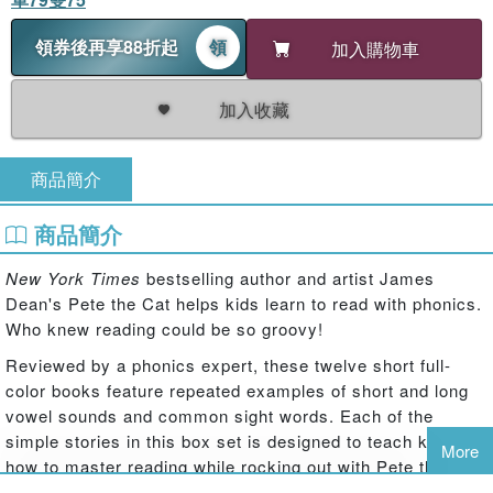
領券後再享88折起
領
加入購物車
加入收藏
商品簡介
商品簡介
New York Times
bestselling author and artist James
Dean's Pete the Cat helps kids learn to read with phonics.
Who knew reading could be so groovy!
Reviewed by a phonics expert, these twelve short full-
color books feature repeated examples of short and long
vowel sounds and common sight words. Each of the
simple stories in this box set is designed to teach kids
More
how to master reading while rocking out with Pete the Cat.