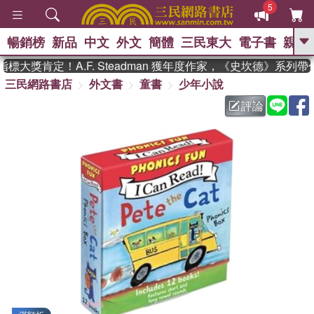
5
暢銷榜
新品
中文
外文
簡體
三民東大
電子書
親子
GO
大獎肯定！A.F. Steadman 獲年度作家，《史坎德》系列帶
三民網路書店
外文書
童書
少年小說
、
熱搜：
東野圭吾
高希均教授回憶錄
、
、
、
The Odyssey
父親節
如果歷
評論
、
、
史是一群喵
暑期推薦
國際布克
、
、
獎 臺灣漫遊錄
方念華
台灣的李
、
、
登輝時代
數學女孩：黎曼猜想
偉大的迷走神經