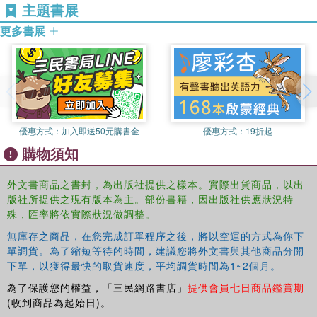
Phonics teaches children the relationship between letters
主題書展
and the sounds they make. A child who has mastered
更多書展
these relationships has an excellent foundation for
learning to read and spell. According to the National
Institute of Child Health & Human Development, a child
who has learned phonics has a method to recognize
familiar words and “decode” unfamiliar ones. Correlates to
the Common Core State Standards in English Language
優惠方式：
加入即送50元購書金
優惠方式：
19折起
Arts.
購物須知
商品除瑕疵品外，恕不接受退換貨
外文書商品之書封，為出版社提供之樣本。實際出貨商品，以出
版社所提供之現有版本為主。部份書籍，因出版社供應狀況特
因拍攝略有色差，圖片僅供參考，顏色請以實際收到商品為準
殊，匯率將依實際狀況做調整。
無庫存之商品，在您完成訂單程序之後，將以空運的方式為你下
單調貨。為了縮短等待的時間，建議您將外文書與其他商品分開
下單，以獲得最快的取貨速度，平均調貨時間為1~2個月。
為了保護您的權益，「三民網路書店」
提供會員七日商品鑑賞期
(收到商品為起始日)。