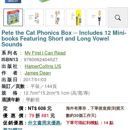
滿額折
Pete the Cat Phonics Box ─ Includes 12 Mini-
books Featuring Short and Long Vowel
Sounds
系列名
：
My First I Can Read
ISBN13
：
9780062404527
出版社
：
HarperCollins US
作者
：
James Dean
出版日
：
2017/01/03
裝訂／頁數
：
平裝／144頁
規格
：
12.7cm*15.2cm*5.1cm (高/寬/厚)
適讀年齡
：
學齡前
定價
：NT$ 608 元
海外有庫存，下單後進貨(到貨天
優惠價
：
79
折
481
元
數約30個工作天)
促銷優惠
：
外文書周末優惠-
下單可得紅利積點 ：14 點
單79雙75