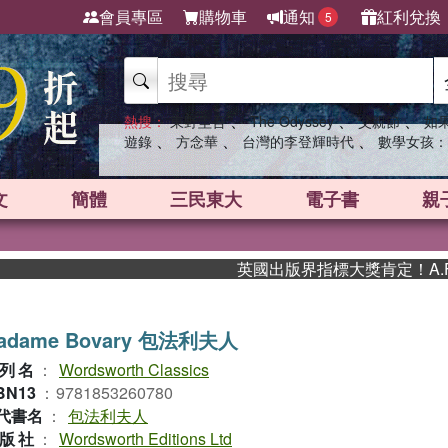
會員專區
購物車
通知
紅利兌換
5
、
、
、
熱搜：
東野圭吾
The Odyssey
父親節
如
、
、
、
遊錄
方念華
台灣的李登輝時代
數學女孩：
文
簡體
三民東大
電子書
親
英國出版界指標大獎肯定！A.F. S
adame Bovary 包法利夫人
列名
：
Wordsworth Classics
BN13
：
9781853260780
代書名
：
包法利夫人
版社
：
Wordsworth Editions Ltd