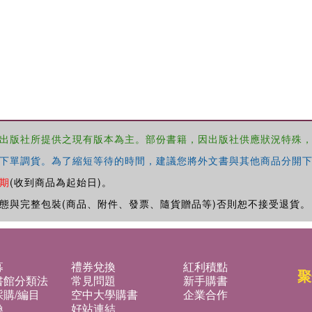
出版社所提供之現有版本為主。部份書籍，因出版社供應狀況特殊
下單調貨。為了縮短等待的時間，建議您將外文書與其他商品分開下
期
(收到商品為起始日)。
態與完整包裝(商品、附件、發票、隨貨贈品等)否則恕不接受退貨。
募
禮券兌換
紅利積點
聚
書館分類法
常見問題
新手購書
購/編目
空中大學購書
企業合作
換
好站連結