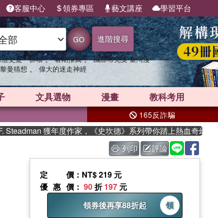
客服中心
領券專區
藝文講座
學習平台
進階搜尋
GO
、
、
果歷史是一群喵
暑期推薦
國際布克獎 臺灣漫
、
黎曼猜想
偉大的迷走神經
子
文具選物
漫畫
教科考用
165反詐騙
teadman 獲年度作家，《史坎德》系列帶你踏上熱血奇幻旅程
列印
評論
定價
：NT$ 219 元
優惠價
：
90
折
197
元
領券後再享88折起
領