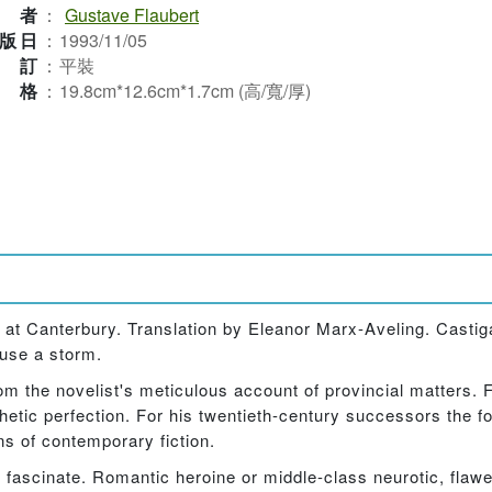
作者
：
Gustave Flaubert
版日
：
1993/11/05
裝訂
：
平裝
規格
：
19.8cm*12.6cm*1.7cm (高/寬/厚)
 at Canterbury. Translation by Eleanor Marx-Aveling. Castiga
use a storm.
m the novelist's meticulous account of provincial matters. Fo
hetic perfection. For his twentieth-century successors the f
s of contemporary fiction.
o fascinate. Romantic heroine or middle-class neurotic, flaw