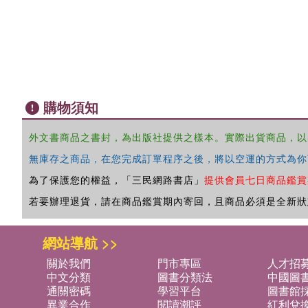
購物須知
外文書商品之書封，為出版社提供之樣本。實際出貨商品，以
無庫存之商品，在您完成訂單程序之後，將以空運的方式為你
為了保護您的權益，「三民網路書店」
提供會員七日商品鑑賞
若要辦理退貨，請在商品鑑賞期內寄回，且商品必須是全新狀
網站導航 >>
關於我們
門市專區
人才招
中文分類
圖書分類法
中國圖
通關密碼
學習平台
圖書館採
異業合作
閱讀潮評
紅利兌