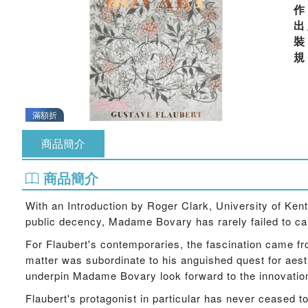
出
滿額折
商品簡介
商品簡介
With an Introduction by Roger Clark, University of Kent
public decency, Madame Bovary has rarely failed to ca
For Flaubert's contemporaries, the fascination came fro
matter was subordinate to his anguished quest for aest
underpin Madame Bovary look forward to the innovation
Flaubert's protagonist in particular has never ceased t