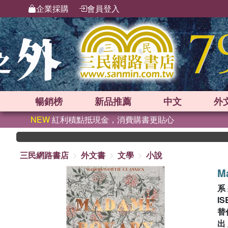
企業採購
會員登入
暢銷榜
新品
推薦
中文
外
NEW
紅利積點抵現金，消費購書更貼心
三民網路書店
外文書
文學
小說
M
系
IS
替
出