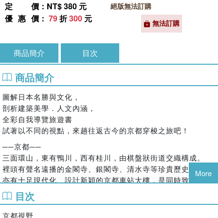
定價
：NT$ 380 元
絕版無法訂購
優惠價
：
79
折
300
元
無法訂購
商品簡介
目次
商品簡介
圖解日本名勝與文化，
剖析建築美學．人文內涵，
全彩自我導覽旅遊書
試著以不同的視點，來趟往返古今的京都穿梭之旅吧！
──京都──
三面環山，東有鴨川，西有桂川，由棋盤狀街道交織構成。
裡頭有聲名遠播的金閣寺、銀閣寺、清水寺等珍貴歷史建物，
More
亦有十足現代化、設計新穎的京都車站大樓，是同時致力於文
化傳承與創革變新，存在著兩種不同時空軌道的迷人城市。
目次
揉合悠久的歷史背景，深化了人們生活的京都特有文化。
京都視野