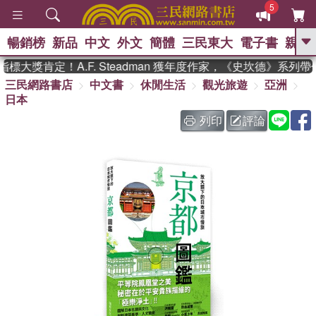
5
暢銷榜
新品
中文
外文
簡體
三民東大
電子書
親子
GO
大獎肯定！A.F. Steadman 獲年度作家，《史坎德》系列帶
三民網路書店
中文書
休閒生活
觀光旅遊
亞洲
、
、
熱搜：
東野圭吾
The Odyssey
日本
、
、
父親節
如果歷史是一群喵
暑期
、
、
推薦
國際布克獎 臺灣漫遊錄
方
列印
評論
、
、
念華
台灣的李登輝時代
數學女
、
孩：黎曼猜想
偉大的迷走神經