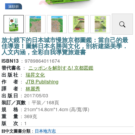
滿額折
放大鏡下的日本城市慢旅京都圖鑑：當自己的最
佳導遊！圖解日本名勝與文化，剖析建築美學．
人文內涵，全彩自我導覽旅遊書
ISBN13
：
9789864011674
替代書名
：
ニッポンを解剖する! 京都図鑑
出版社
：
瑞昇文化
作者
：
JTB Publishing
譯者
：
林麗秀
出版日
：
2017/05/03
裝訂／頁數
：
平裝／168頁
規格
：
21cm*14.8cm*1.4cm (高/寬/厚)
重量
：
369克
版次
：
1
中文圖書分類
：
日本地方志