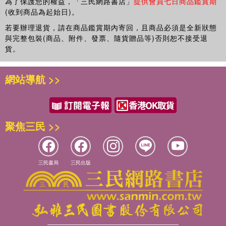
為了保護您的權益，「三民網路書店」
提供會員七日商品鑑賞期
佳。
P48伏見稻荷大社 遍佈稻荷山的一萬座鳥居
(收到商品為起始日)。
P52京都國立博物館（明治古都館） 日本人設計的法國文藝
◆京都的文化
若要辦理退貨，請在商品鑑賞期內寄回，且商品必須是全新狀態
復興風格建築
於悠久歷史中孕育出來的古都文化。
與完整包裝(商品、附件、發票、隨貨贈品等)否則恕不接受退
P54長樂館 汲取各國文化藝術文化精髓的寶庫
看似複雜繁瑣，其實每個地方都有其道理所在。了解其中關
貨。
P56京都塔 世界最高「無鋼骨建築」
鍵，就會有更深刻、更有趣的體會！
P58專欄 京都車站大樓 以棋盤為設計概念的獨特空間
[深度導覽──僅節選部分文字內容，詳細圖文對照，請參閱實
網站導航 >>
第2章京都珍寶
體書]
P60京之庭園 符合時代需求的三種庭園風格
‧奉茶室內的入口（茶道）：躙口。奉茶室入口，大小僅供一個
P62天龍寺 曹源池庭園 依然維持700 年前風貌的泉池庭園
人以跪姿膝行進入。每個人都必須低頭才能進入奉茶室， 因此
P64大德寺 大仙院庭園 表現禪意的小宇宙
表示人人平等。
聚焦三民 >>
P66妙心寺 大法院 可邊散步邊感受浪漫風情的露地庭園
‧薄茶的喝法（茶席禮儀）：右手持茶碗，再以左手托著茶碗。
P68京之佛像 平安至鎌倉時代的佛像演化過程
恭敬領受後，將茶碗往面前側轉動2 圈以避開正面，分幾次品
P70三十三間堂（蓮華王院） 千尊千手觀音像 探訪佛像聖地
嚐茶湯。
P72東寺（教王護國寺） 曼荼羅立體佛像 透過3D 介紹密教
三民書局
三民出版
‧舞妓大解析：舞妓立於藝妓見習立場，以精進技藝為最主要任
的教義
務。國中畢業後至20歲左右的少女，經過茶屋等學習累積經
P76知恩院 三門 矗立在石階梯前的日本最大規模木造樓門
驗，以及「見世出」的出道歷程，才能登上座敷與舞台。裝扮
P77方廣寺 梵鐘 引發大坂冬陣的命運之鐘
上須以可愛、華麗為基本。
P78東福寺 通天橋 視野絕佳、橋的本身也是美麗風景一部分
如果想要深入了解歷史古都‧京都，本書絕對是你的最佳選擇！
P79建仁寺 風神雷神圖屏風 俵屋宗達繪製的琳派傑作