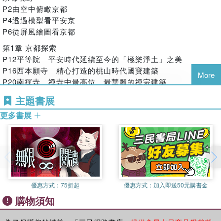
不同於一般著重吃喝玩樂的旅遊書，本書將以深入文化意涵的
P2由空中俯瞰京都
角度，引領您尋訪京都特有，蘊含豐富人文背景的歷史名勝與
P4透過模型看平安京
在地文化。
P6從屏風繪圖看京都
◆關於京都的深度見聞
第1章 京都探索
從神社佛閣到近代建築，不愧是處處「都值得鑑賞」的京都。
P12平等院 平安時代延續至今的「極樂淨土」之美
不妨試著以宏觀、微觀視野的角度，親自走訪一生中必定要造
P16西本願寺 精心打造的桃山時代國寶建築
訪一次的名勝古蹟的祕密！
More
P20南禪寺 禪寺中最高位、最華麗的禪宗建築
[深度導覽──僅節選部分文字內容，詳細圖文對照，請參閱實
P24鞍馬寺 天狗傳說中的奧座敷整座山都是寺院
主題書展
體書]
P28平安神宮 以八分之五比例重現的平安京正廳
‧平等院屋頂的鳳凰：象徵平等院的鳳凰。為避免劣化，裝飾於
更多書展
P32元離宮二條城 見證德川家族的興衰歷史
屋頂上的是第二代鳳凰。11世紀製造的第一代鳳凰於鳳翔館內
P36東寺（教王護國寺）五重塔 木造五重塔中名列日本第一
展出。據說出自雕刻本尊阿彌陀如來座像的佛師定朝之手。
的美麗高塔
‧五重塔的高度比較：日本現存木造五重塔中高度名列第一的就
P38清水寺 完全沒有使用釘子，建蓋在陡峭斜坡上的本堂與
是東寺（教王護國寺）的五重塔。與東大寺的大佛一比較，就
清水舞台
能看出高度差異。另一方面，世界上最古老的木造建築為法隆
P40三十三間堂（蓮華王院） 歷史悠久，耐地震長達800 餘
寺五重塔。
年的珍貴建築
優惠方式：
75折起
優惠方式：
加入即送50元購書金
‧懸造結構的祕密（清水寺）：矗立在陡峭的懸崖上，以較長的
P42上賀茂神社（賀茂別雷神社） 賀茂川支流流過院區
購物須知
短柱支撐正面舞台， 採用稱為「懸造」的建築結構。完全沒有
P46下鴨神社（賀茂御祖神社） 保有原生林般植生的城市大
使用任何一根釘子，經過耐生鏽等耐腐蝕性處理，耐震效果絕
自然