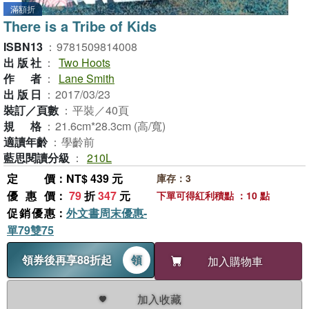
滿額折
There is a Tribe of Kids
ISBN13
：
9781509814008
出版社
：
Two Hoots
作者
：
Lane Smith
出版日
：
2017/03/23
裝訂／頁數
：
平裝／40頁
規格
：
21.6cm*28.3cm (高/寬)
適讀年齡
：
學齡前
藍思閱讀分級
：
210L
定價
：NT$ 439 元
庫存：3
優惠價
：
79
折
347
元
下單可得紅利積點 ：10 點
促銷優惠
：
外文書周末優惠-
單79雙75
領券後再享88折起
領
加入購物車
加入收藏