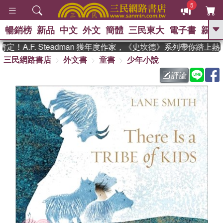
5
暢銷榜
新品
中文
外文
簡體
三民東大
電子書
親子
GO
！A.F. Steadman 獲年度作家，《史坎德》系列帶你踏上熱
三民網路書店
外文書
童書
少年小說
、
熱搜：
東野圭吾
高希均教授回憶錄
、
、
、
The Odyssey
父親節
如果歷
評論
、
、
史是一群喵
暑期推薦
國際布克
、
、
獎 臺灣漫遊錄
方念華
台灣的李
、
、
登輝時代
數學女孩：黎曼猜想
偉大的迷走神經