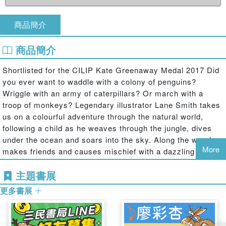
商品簡介
商品簡介
Shortlisted for the CILIP Kate Greenaway Medal 2017 Did
you ever want to waddle with a colony of penguins?
Wriggle with an army of caterpillars? Or march with a
troop of monkeys? Legendary illustrator Lane Smith takes
us on a colourful adventure through the natural world,
following a child as he weaves through the jungle, dives
under the ocean and soars into the sky. Along the way he
More
makes friends and causes mischief with a dazzling array
of creatures both large and small - but can he find his own
主題書展
kind? Full of warmth and humour, There Is a Tribe of Kids
is a sumptuously detailed portrayal of wild childhood to be
更多書展
pored over for hours on end. A witty and playful
exploration of curiosity, discovery and what it means to
belong, ideal for sharing with children of all ages.