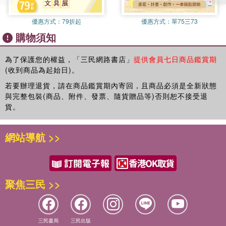
系列：美術系列套組
優惠方式：
79折起
優惠方式：
單75三73
款式：色鉛筆 15mm
購物須知
材質：和紙、膠
商品規格：15mm×7m
為了保護您的權益，「三民網路書店」
提供會員七日商品鑑賞期
數量：10捲入
(收到商品為起始日)。
產地：日本
若要辦理退貨，請在商品鑑賞期內寄回，且商品必須是全新狀態
適用年齡：九歲以上
與完整包裝(商品、附件、發票、隨貨贈品等)否則恕不接受退
貨。
用途：個人DIY、美術教材、家居裝飾、商場及會場布置
網站導航 >>
聚焦三民 >>
三民書局
三民出版