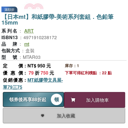
滿額折
【日本mt】和紙膠帶-美術系列套組．色鉛筆
15mm
系列名
：
ART
ISBN13
：
4971910238172
品牌
：
mt
包裝方式
：
盒裝
型號
：
MTAR03
定價
：NT$ 950 元
庫存：1
優惠價
：
79
折
750
元
下單可得紅利積點 ：22 點
促銷優惠
：
MT紙膠帶文具展-
單79三75
領券後再享88折起
領
加入購物車
加入收藏