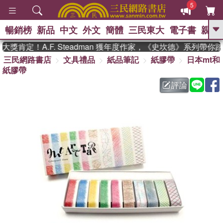
5
暢銷榜
新品
中文
外文
簡體
三民東大
電子書
親子
GO
獎肯定！A.F. Steadman 獲年度作家，《史坎德》系列帶你
三民網路書店
文具禮品
紙品筆記
紙膠帶
日本mt和
、
熱搜：
東野圭吾
高希均教授回憶錄
紙膠帶
、
、
、
The Odyssey
父親節
如果歷
、
、
史是一群喵
暑期推薦
國際布克
評論
、
、
獎 臺灣漫遊錄
方念華
台灣的李
、
、
登輝時代
數學女孩：黎曼猜想
偉大的迷走神經