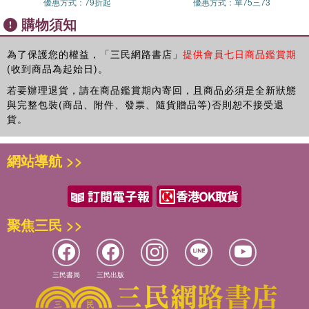
優惠方式：
79折起
優惠方式：
單75三73
★筆記頁‧NOTE
購物須知
跨頁方眼筆記頁，便於畫線對齊
每月精選中英對照西方文學名家語錄
為了保護您的權益，「三民網路書店」
提供會員七日商品鑑賞期
(收到商品為起始日)。
★諾貝爾文學獎‧NOBEL LAUREATES IN LITERATURE
50 位諾貝爾文學獎得主×100 本作品推薦
若要辦理退貨，請在商品鑑賞期內寄回，且商品必須是全新狀態
與完整包裝(商品、附件、發票、隨貨贈品等)否則恕不接受退
貨。
網站導航 >>
聚焦三民 >>
三民書局
三民出版