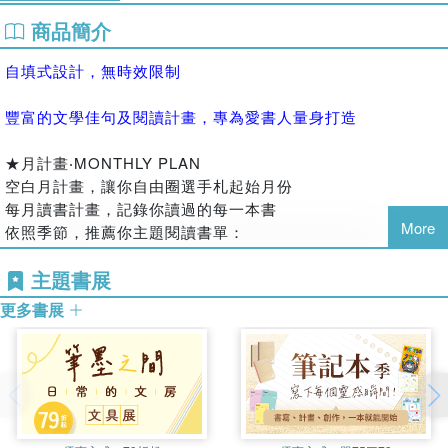
商品簡介
自填式設計，無時效限制
豐富的文學佳句及閱讀計畫，專為愛書人量身打造
★月計畫‧MONTHLY PLAN
空白月計畫，讓你自由圈選手札起始月份
每月讀書計畫，記錄你讀過的每一本書
More
依照季節，推薦你主題閱讀書單：
春季—在春季的暖陽下，品味各種愛恨情仇
主題書展
夏季—富有寓意的故事，安撫夏日躁動的神經
秋季—優雅的讀書之秋，用文字治癒你的心
更多書展
冬季—寒冷的冬日，反思大時代的美麗與哀愁
★週計畫‧WEEKLY PLAN
跨頁橫式週計畫，記錄每日讀書頁數，亦可填寫讀書筆記
每週帶你讀一首中英對照《幽夢影》格言妙論