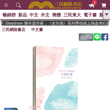
5
暢銷榜
新品
中文
外文
簡體
三民東大
電子書
親子
GO
. Steadman 獲年度作家，《史坎德》系列帶你踏上熱血奇幻旅
三民網路書店
中文書
、
熱搜：
東野圭吾
高希均教授回憶錄
、
、
、
The Odyssey
父親節
花開錦
評論
、
、
、
繡
暑期推薦
方念華
台灣的
、
李登輝時代
數學女孩：黎曼猜想
、
、
偉大的迷走神經
如果歷史是一
、
群喵
臺灣漫遊錄