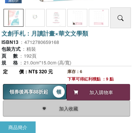
滿額折
文創手札：月讀計畫×華文文學類
ISBN13
：
4712780659168
包裝方式
：
精裝
頁數
：
192頁
規格
：
21.0cm*15.0cm (高/寬)
定價
：NT$ 320 元
庫存：6
下單可得紅利積點 ：9 點
領券後再享88折起
領
加入購物車
加入收藏
商品簡介