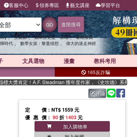
客服中心
領券專區
藝文講座
學習平台
進階搜尋
GO
、
、
、
sey
父親節
如果歷史是一群喵
暑期推薦
、
、
輝時代
數學女孩：黎曼猜想
偉大的迷走神經
子
文具選物
漫畫
教科考用
165反詐騙
獎肯定！A.F. Steadman 獲年度作家，《史坎德》系列帶你
評論
定價
：NT$ 1559 元
優惠價
：
90
折
1403
元
加入購物車
加入收藏