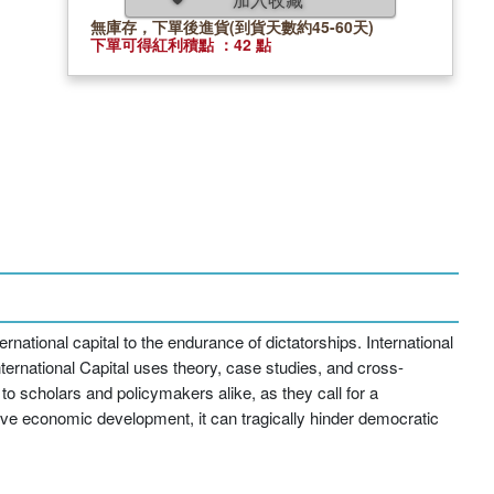
無庫存，下單後進貨(到貨天數約45-60天)
下單可得紅利積點 ：42 點
national capital to the endurance of dictatorships. International
ernational Capital uses theory, case studies, and cross-
 to scholars and policymakers alike, as they call for a
prove economic development, it can tragically hinder democratic