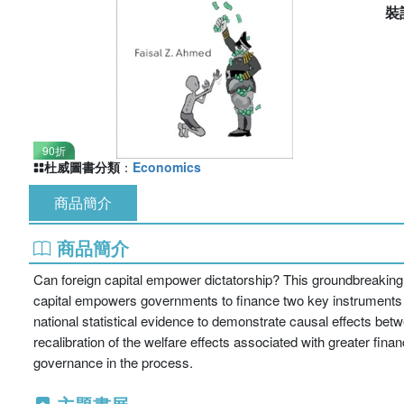
裝
90折
杜威圖書分類
：
Economics
商品簡介
商品簡介
Can foreign capital empower dictatorship? This groundbreaking bo
capital empowers governments to finance two key instruments of
national statistical evidence to demonstrate causal effects betwe
recalibration of the welfare effects associated with greater fin
governance in the process.