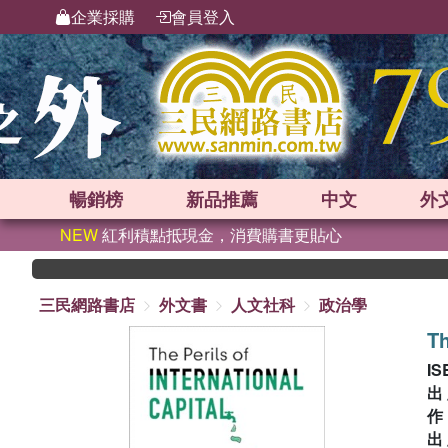
企業採購
會員登入
暢銷榜
新品
推薦
中文
外
NEW
紅利積點抵現金，消費購書更貼心
三民網路書店
外文書
人文社科
政治學
Th
IS
出
出