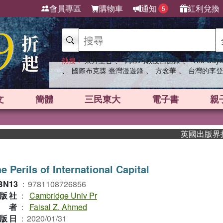
會員專區
購物車
通知
紅利兌換
5
、
、
熱搜：
東野圭吾
高希均教授回憶錄
The Odys
、
、
、
國際布克獎 臺灣漫遊錄
方念華
台灣的李登
文
簡體
三民東大
電子書
親
英國出版界指標大
e Perils of International Capital
BN13
：
9781108726856
版社
：
Cambridge Univ Pr
作者
：
Faisal Z. Ahmed
版日
：
2020/01/31