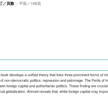
訂／頁數
：
平裝／198頁
ok develops a unified theory that links three prominent forms of inter
 non-democratic politics: repression and patronage. The Perils of Int
en foreign capital and authoritarian politics. These finding are crucial
ancial globalization. Ahmed reveals that, while foreign capital may im