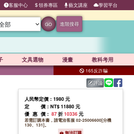
客服中心
領券專區
藝文講座
學習平台
進階搜尋
GO
子
文具選物
漫畫
教科考用
165反詐騙
評論
人民幣定價：1980 元
定價
：NT$ 11880 元
優惠價
：
87
折
10336
元
若需訂購本書，請電洽客服 02-25006600[分機
130、131]。
無法訂購