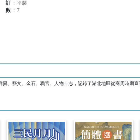
裝訂
：
平裝
本數
：
7
祥異、藝文、金石、職官、人物十志，記錄了湖北地區從商周時期直