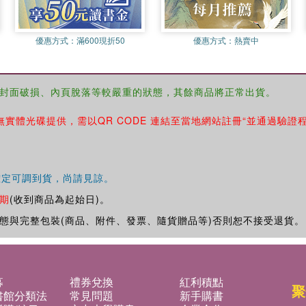
優惠方式：
滿600現折50
優惠方式：
熱賣中
封面破損、內頁脫落等較嚴重的狀態，其餘商品將正常出貨。
無實體光碟提供，需以QR CODE 連結至當地網站註冊“並通過驗證
確定可調到貨，尚請見諒。
期
(收到商品為起始日)。
態與完整包裝(商品、附件、發票、隨貨贈品等)否則恕不接受退貨。
募
禮券兌換
紅利積點
聚
書館分類法
常見問題
新手購書