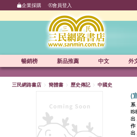
企業採購
會員登入
暢銷榜
新品
推薦
中文
外
三民網路書店
簡體書
歷史傳記
中國史
(
系
IS
出
出