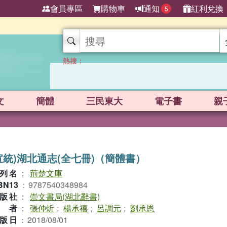
會員專區
購物車
通知
紅利兌換
5
熱搜：
文
簡體
三民東大
電子書
親
宣統)湖北通志(全七冊)（簡體書）
列名
：
荊楚文庫
BN13
：
9787540348984
版社
：
崇文書局(湖北辭書)
作者
：
張仲炘
;
楊承禧
;
呂調元
;
劉承恩
版日
：
2018/08/01