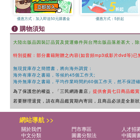
優惠方式：
加入即送50元購書金
優惠方式：
5折起
購物須知
大陸出版品因裝訂品質及貨運條件與台灣出版品落差甚大，除
特別提醒：部分書籍附贈之內容(如音頻mp3或影片dvd等)已
無現貨庫存之簡體書，將向海外調貨：
海外有庫存之書籍，等候約45個工作天;
海外無庫存之書籍，平均作業時間約60個工作天，然不保證
為了保護您的權益，「三民網路書店」
提供會員七日商品鑑賞
若要辦理退貨，請在商品鑑賞期內寄回，且商品必須是全新狀
網站導航 >>
關於我們
門市專區
人才招
中文分類
圖書分類法
中國圖