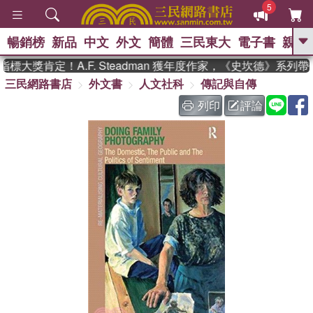
5
暢銷榜
新品
中文
外文
簡體
三民東大
電子書
親子
GO
大獎肯定！A.F. Steadman 獲年度作家，《史坎德》系列
三民網路書店
外文書
人文社科
傳記與自傳
、
熱搜：
東野圭吾
高希均教授回憶錄
、
、
、
The Odyssey
父親節
如果歷
列印
評論
、
、
史是一群喵
暑期推薦
國際布克
、
、
獎 臺灣漫遊錄
方念華
台灣的李
、
、
登輝時代
數學女孩：黎曼猜想
偉大的迷走神經