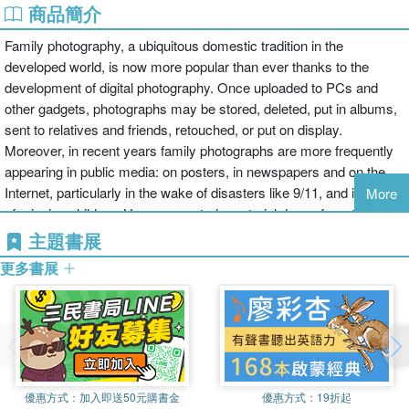
商品簡介
Family photography, a ubiquitous domestic tradition in the
developed world, is now more popular than ever thanks to the
development of digital photography. Once uploaded to PCs and
other gadgets, photographs may be stored, deleted, put in albums,
sent to relatives and friends, retouched, or put on display.
Moreover, in recent years family photographs are more frequently
appearing in public media: on posters, in newspapers and on the
Internet, particularly in the wake of disasters like 9/11, and in cases
More
of missing children. Here, case study material drawn from the UK
offers a deeper understanding of both domestic family photographs
主題書展
and their public display. Recent work in material culture studies,
更多書展
geography, and anthropology is used to approach photographs as
objects embedded in social practices, which produce specific
social positions, relations and effects. Also explored are the
complex economies of gifting and exchange amongst families, and
the rich geographies of domestic and public spaces into which
family photography offers an insight.
優惠方式：
加入即送50元購書金
優惠方式：
19折起