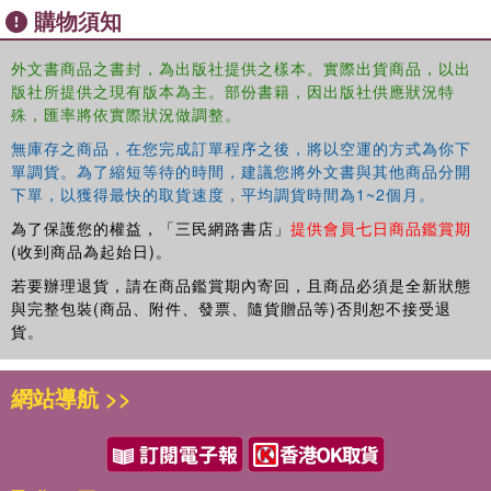
購物須知
外文書商品之書封，為出版社提供之樣本。實際出貨商品，以出
版社所提供之現有版本為主。部份書籍，因出版社供應狀況特
殊，匯率將依實際狀況做調整。
無庫存之商品，在您完成訂單程序之後，將以空運的方式為你下
單調貨。為了縮短等待的時間，建議您將外文書與其他商品分開
下單，以獲得最快的取貨速度，平均調貨時間為1~2個月。
為了保護您的權益，「三民網路書店」
提供會員七日商品鑑賞期
(收到商品為起始日)。
若要辦理退貨，請在商品鑑賞期內寄回，且商品必須是全新狀態
與完整包裝(商品、附件、發票、隨貨贈品等)否則恕不接受退
貨。
網站導航 >>