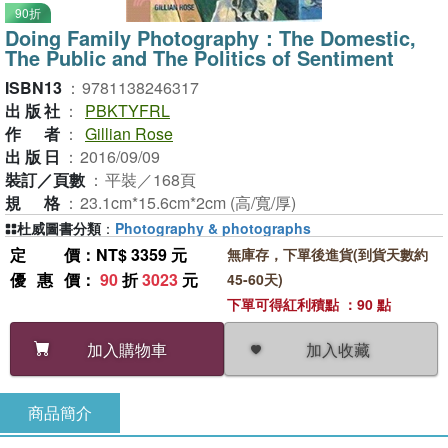
90折
Doing Family Photography：The Domestic,
The Public and The Politics of Sentiment
ISBN13
：
9781138246317
出版社
：
PBKTYFRL
作者
：
Gillian Rose
出版日
：
2016/09/09
裝訂／頁數
：
平裝／168頁
規格
：
23.1cm*15.6cm*2cm (高/寬/厚)
杜威圖書分類
：
Photography & photographs
定價
：NT$ 3359 元
無庫存，下單後進貨(到貨天數約
優惠價
：
90
折
3023
元
45-60天)
下單可得紅利積點 ：90 點
加入收藏
加入購物車
商品簡介