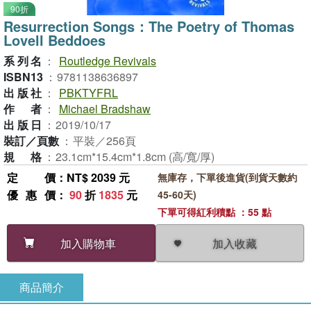
90折
Resurrection Songs：The Poetry of Thomas
Lovell Beddoes
系列名
：
Routledge Revivals
ISBN13
：
9781138636897
出版社
：
PBKTYFRL
作者
：
Michael Bradshaw
出版日
：
2019/10/17
裝訂／頁數
：
平裝／256頁
規格
：
23.1cm*15.4cm*1.8cm (高/寬/厚)
定價
：NT$ 2039 元
無庫存，下單後進貨(到貨天數約
優惠價
：
90
折
1835
元
45-60天)
下單可得紅利積點 ：55 點
加入收藏
加入購物車
商品簡介