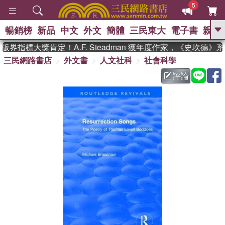
5
暢銷榜
新品
中文
外文
簡體
三民東大
電子書
親子
GO
界指標大獎肯定！A.F. Steadman 獲年度作家，《史坎德》
三民網路書店
外文書
人文社科
社會科學
、
熱搜：
東野圭吾
高希均教授回憶錄
、
、
、
The Odyssey
父親節
如果歷
評論
、
、
史是一群喵
暑期推薦
國際布克
、
、
獎 臺灣漫遊錄
方念華
台灣的李
、
、
登輝時代
數學女孩：黎曼猜想
偉大的迷走神經