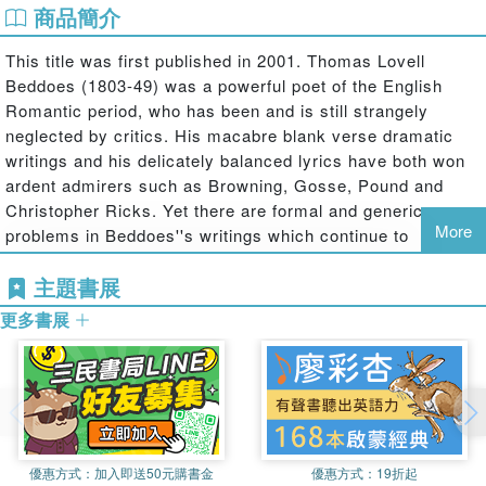
商品簡介
This title was first published in 2001. Thomas Lovell
Beddoes (1803-49) was a powerful poet of the English
Romantic period, who has been and is still strangely
neglected by critics. His macabre blank verse dramatic
writings and his delicately balanced lyrics have both won
ardent admirers such as Browning, Gosse, Pound and
Christopher Ricks. Yet there are formal and generic
More
problems in Beddoes''s writings which continue to
marginalize him as merely an eccentric, and the canon of
主題書展
Romanticism seems to have found no place for him.
更多書展
優惠方式：
加入即送50元購書金
優惠方式：
19折起