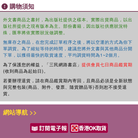
購物須知
外文書商品之書封，為出版社提供之樣本。實際出貨商品，以出
版社所提供之現有版本為主。部份書籍，因出版社供應狀況特
殊，匯率將依實際狀況做調整。
無庫存之商品，在您完成訂單程序之後，將以空運的方式為你下
單調貨。為了縮短等待的時間，建議您將外文書與其他商品分開
下單，以獲得最快的取貨速度，平均調貨時間為1~2個月。
為了保護您的權益，「三民網路書店」
提供會員七日商品鑑賞期
(收到商品為起始日)。
若要辦理退貨，請在商品鑑賞期內寄回，且商品必須是全新狀態
與完整包裝(商品、附件、發票、隨貨贈品等)否則恕不接受退
貨。
網站導航 >>