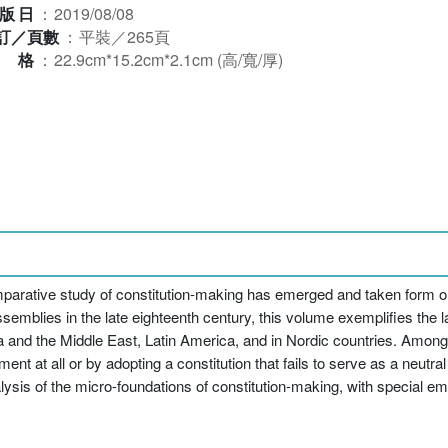
版日
：
2019/08/08
訂／頁數
：
平裝／265頁
規格
：
22.9cm*15.2cm*2.1cm (高/寬/厚)
parative study of constitution-making has emerged and taken form only
emblies in the late eighteenth century, this volume exemplifies the 
a and the Middle East, Latin America, and in Nordic countries. Among 
nt at all or by adopting a constitution that fails to serve as a neutral
analysis of the micro-foundations of constitution-making, with special 