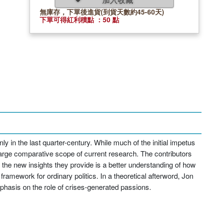
無庫存，下單後進貨(到貨天數約45-60天)
下單可得紅利積點 ：50 點
 in the last quarter-century. While much of the initial impetus
large comparative scope of current research. The contributors
the new insights they provide is a better understanding of how
 framework for ordinary politics. In a theoretical afterword, Jon
emphasis on the role of crises-generated passions.