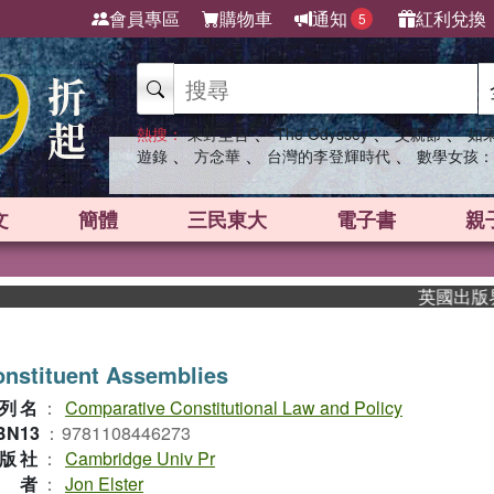
會員專區
購物車
通知
紅利兌換
5
、
、
、
熱搜：
東野圭吾
The Odyssey
父親節
如
、
、
、
遊錄
方念華
台灣的李登輝時代
數學女孩：
文
簡體
三民東大
電子書
親
英國出版界指標
nstituent Assemblies
列名
：
Comparative Constitutional Law and Policy
BN13
：
9781108446273
版社
：
Cambridge Univ Pr
作者
：
Jon Elster