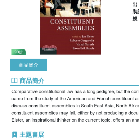
出
裝
90折
商品簡介
商品簡介
Comparative constitutional law has a long pedigree, but the com
came from the study of the American and French constituent ass
discuss constituent assemblies in South East Asia, North Afric
constituent assemblies may fail, either by not producing a docume
Elster, an inspirational thinker on the current topic, offers an 
主題書展