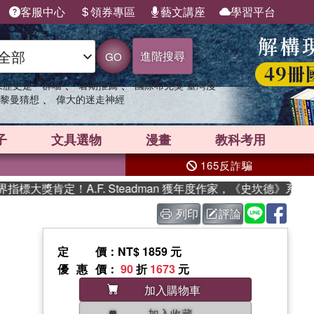
客服中心
領券專區
藝文講座
學習平台
進階搜尋
GO
、
、
果歷史是一群喵
暑期推薦
國際布克獎 臺灣漫
、
黎曼猜想
偉大的迷走神經
子
文具選物
漫畫
教科考用
165反詐騙
大獎肯定！A.F. Steadman 獲年度作家，《史坎德》系列帶
列印
評論
定價
：NT$ 1859 元
優惠價
：
90
折
1673
元
加入購物車
加入收藏