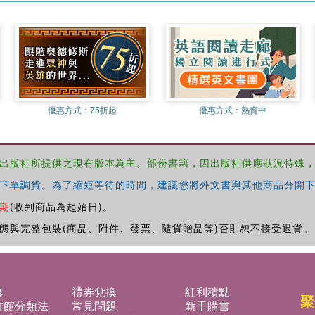
優惠方式：
75折起
優惠方式：
熱賣中
出版社所提供之現有版本為主。部份書籍，因出版社供應狀況特殊
下單調貨。為了縮短等待的時間，建議您將外文書與其他商品分開下
期
(收到商品為起始日)。
態與完整包裝(商品、附件、發票、隨貨贈品等)否則恕不接受退貨。
募
禮券兌換
紅利積點
聚
書館分類法
常見問題
新手購書