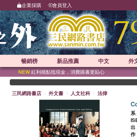
企業採購
會員登入
暢銷榜
新品
推薦
中文
外
NEW
紅利積點抵現金，消費購書更貼心
三民網路書店
外文書
人文社科
法律
Co
系
IS
出