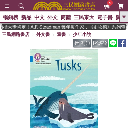
5
暢銷榜
新品
中文
外文
簡體
三民東大
電子書
親子
GO
大獎肯定！A.F. Steadman 獲年度作家，《史坎德》系列帶
三民網路書店
外文書
童書
少年小說
、
熱搜：
東野圭吾
高希均教授回憶錄
、
、
、
The Odyssey
父親節
如果歷
列印
評論
、
、
史是一群喵
暑期推薦
國際布克
、
、
獎 臺灣漫遊錄
方念華
台灣的李
、
、
登輝時代
數學女孩：黎曼猜想
偉大的迷走神經