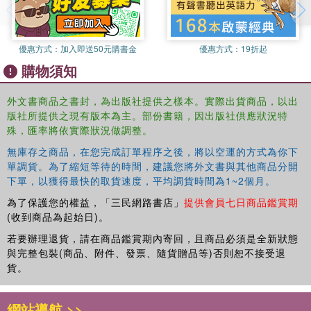
comprehension skills, vocabulary development and recall.Reading
notes within the book provide practical support for reading Big Cat
Phonics for Letters and Sounds with children, including a list of all
優惠方式：
加入即送50元購書金
優惠方式：
19折起
the sounds and words that the book will cover.This book has been
購物須知
quizzed for Accelerated Reader.
外文書商品之書封，為出版社提供之樣本。實際出貨商品，以出
版社所提供之現有版本為主。部份書籍，因出版社供應狀況特
殊，匯率將依實際狀況做調整。
無庫存之商品，在您完成訂單程序之後，將以空運的方式為你下
單調貨。為了縮短等待的時間，建議您將外文書與其他商品分開
下單，以獲得最快的取貨速度，平均調貨時間為1~2個月。
為了保護您的權益，「三民網路書店」
提供會員七日商品鑑賞期
(收到商品為起始日)。
若要辦理退貨，請在商品鑑賞期內寄回，且商品必須是全新狀態
與完整包裝(商品、附件、發票、隨貨贈品等)否則恕不接受退
貨。
網站導航 >>