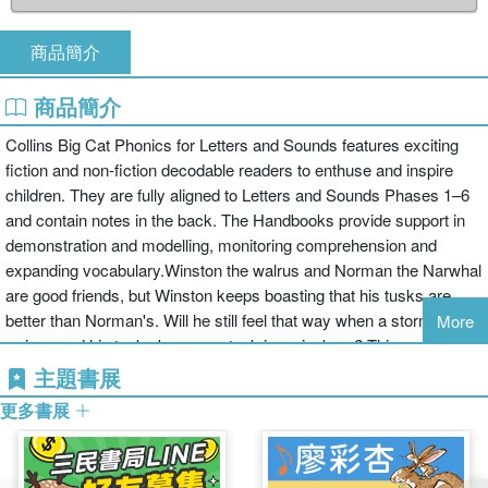
商品簡介
商品簡介
Collins Big Cat Phonics for Letters and Sounds features exciting
fiction and non-fiction decodable readers to enthuse and inspire
children. They are fully aligned to Letters and Sounds Phases 1–6
and contain notes in the back. The Handbooks provide support in
demonstration and modelling, monitoring comprehension and
expanding vocabulary.Winston the walrus and Norman the Narwhal
are good friends, but Winston keeps boasting that his tusks are
better than Norman's. Will he still feel that way when a storm
More
arrives and his tusks become stuck in an iceberg? This sweet
friendship story was written by Jane Clarke.Blue/Band 4 books
主題書展
offer longer, repeated patterns with sequential events and integrated
更多書展
literary and natural language.This book focuses on adjacent
consonants with long vowel phonemes.Pages 14 and 15 allow
children to re-visit the content of the book, supporting