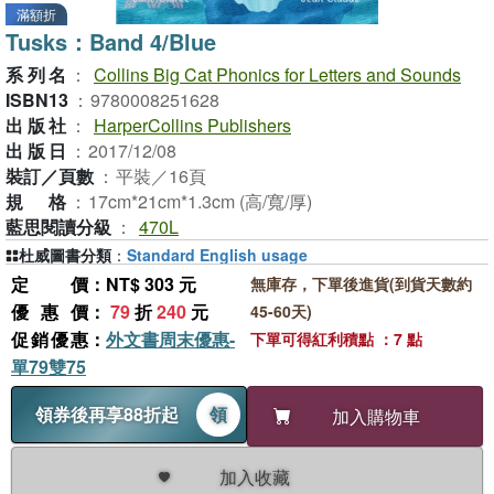
滿額折
Tusks：Band 4/Blue
系列名
：
Collins Big Cat Phonics for Letters and Sounds
ISBN13
：
9780008251628
出版社
：
HarperCollins Publishers
出版日
：
2017/12/08
裝訂／頁數
：
平裝／16頁
規格
：
17cm*21cm*1.3cm (高/寬/厚)
藍思閱讀分級
：
470L
杜威圖書分類
：
Standard English usage
定價
：NT$ 303 元
無庫存，下單後進貨(到貨天數約
優惠價
：
79
折
240
元
45-60天)
促銷優惠
：
外文書周末優惠-
下單可得紅利積點 ：7 點
單79雙75
領券後再享88折起
領
加入購物車
加入收藏