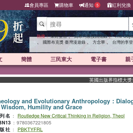
會員專區
購物車
通知
紅利兌換
5
、
、
熱搜：
東野圭吾
高希均教授回憶錄
The Odys
、
、
、
國際布克獎 臺灣漫遊錄
方念華
台灣的李登
文
簡體
三民東大
電子書
親
英國出版界指標大獎肯定！A
heology and Evolutionary Anthropology：Dialo
 Wisdom, Humility and Grace
列名
：
Routledge New Critical Thinking in Religion, Theol
BN13
：
9780367221805
版社
：
PBKTYFRL