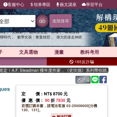
客服中心
領券專區
藝文講座
學習平台
進階搜尋
GO
、
、
、
sey
父親節
如果歷史是一群喵
暑期推薦
、
、
輝時代
數學女孩：黎曼猜想
偉大的迷走神經
子
文具選物
漫畫
教科考用
165反詐騙
.F. Steadman 獲年度作家，《史坎德》系列帶你踏上熱血奇
評論
gues
定價
：NT$ 8700 元
優惠價
：
90
折
7830
元
若需訂購本書，請電洽客服 02-25006600[分機
130、131]。
無法訂購