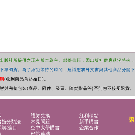
出版社所提供之現有版本為主。部份書籍，因出版社供應狀況特殊
下單調貨。為了縮短等待的時間，建議您將外文書與其他商品分開下
期
(收到商品為起始日)。
態與完整包裝(商品、附件、發票、隨貨贈品等)否則恕不接受退貨。
募
禮券兌換
紅利積點
聚
書館分類法
常見問題
新手購書
購/編目
空中大學購書
企業合作
換
好站連結