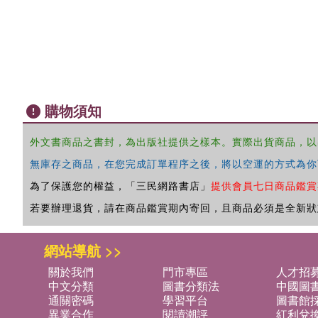
購物須知
外文書商品之書封，為出版社提供之樣本。實際出貨商品，以
無庫存之商品，在您完成訂單程序之後，將以空運的方式為你
為了保護您的權益，「三民網路書店」
提供會員七日商品鑑賞
若要辦理退貨，請在商品鑑賞期內寄回，且商品必須是全新狀
網站導航 >>
關於我們
門市專區
人才招
中文分類
圖書分類法
中國圖
通關密碼
學習平台
圖書館採
異業合作
閱讀潮評
紅利兌