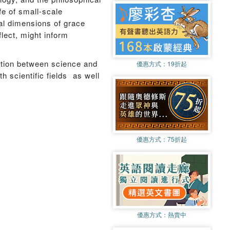
fe of small-scale
cal dimensions of grace
lect, might inform
ration between science and
優惠方式：
19折起
h scientific fields  as well
優惠方式：
75折起
優惠方式：
熱賣中