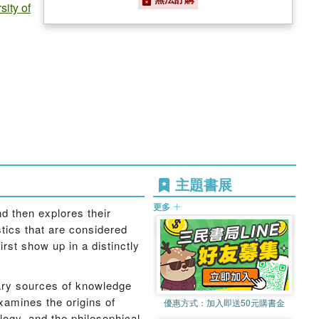
sity of
主題書展
更多
nd then explores their
stics that are considered
irst show up in a distinctly
rary sources of knowledge
examines the origins of
優惠方式：
加入即送50元購書金
ogy, and the philosophical