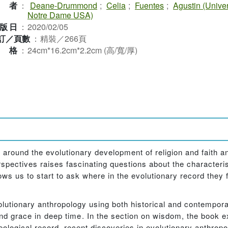
作者
：
Deane-Drummond
;
Celia
;
Fuentes
;
Agustin (Univer
Notre Dame USA)
版日
：
2020/02/05
訂／頁數
：
精裝／266頁
規格
：
24cm*16.2cm*2.2cm (高/寬/厚)
s around the evolutionary development of religion and faith a
rspectives raises fascinating questions about the characteri
llows us to start to ask where in the evolutionary record they f
olutionary anthropology using both historical and contempo
and grace in deep time. In the section on wisdom, the book 
ogical record, recent discoveries in evolutionary anthropol