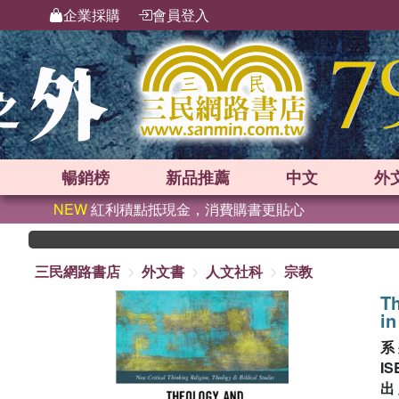
企業採購
會員登入
暢銷榜
新品
推薦
中文
外
NEW
紅利積點抵現金，消費購書更貼心
三民網路書店
外文書
人文社科
宗教
T
in
系
IS
出