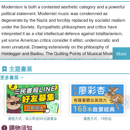
Modernism is both a contested aesthetic category and a powerful
political statement. Modernist music was condemned as
degenerate by the Nazis and forcibly replaced by socialist realism
under the Soviets. Sympathetic philosophers and critics have
interpreted it as a vital intellectual defence against totalitarianism,
yet some American critics consider it elitist, undemocratic and
even unnatural. Drawing extensively on the philosophy of
Heidegger and Badiou, The Quilting Points of Musical Modernism
More
proposes a new dialectical theory of faithful, reactive and obscure
subjective responses to musical modernism, which embraces all
主題書展
the music of Western modernity. This systematic definition of
更多書展
musical modernism introduces readers to theory by Badiou, Žižek
and Agamben. Basing his analyses on the music of William Walton,
Harper-Scott explores connections between the revolutionary
politics of the nineteenth and twentieth centuries and responses to
the event of modernism in order to challenge accepted narratives of
music history in the twentieth century.
優惠方式：
加入即送50元購書金
優惠方式：
19折起
購物須知