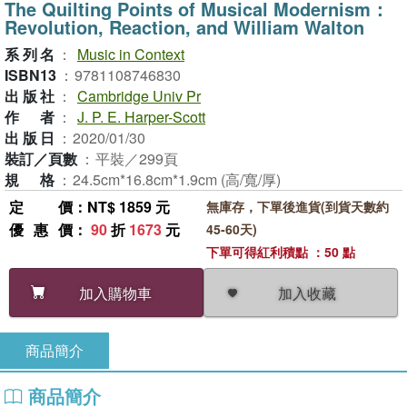
The Quilting Points of Musical Modernism：
Revolution, Reaction, and William Walton
系列名
：
Music in Context
ISBN13
：
9781108746830
出版社
：
Cambridge Univ Pr
作者
：
J. P. E. Harper-Scott
出版日
：
2020/01/30
裝訂／頁數
：
平裝／299頁
規格
：
24.5cm*16.8cm*1.9cm (高/寬/厚)
定價
：NT$ 1859 元
無庫存，下單後進貨(到貨天數約
優惠價
：
90
折
1673
元
45-60天)
下單可得紅利積點 ：50 點
加入收藏
加入購物車
商品簡介
商品簡介