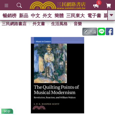
5
暢銷榜
新品
中文
外文
簡體
三民東大
電子書
親子
GO
三民網路書店
外文書
生活風格
音樂
評論
熱搜：
90折