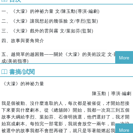
關於電影《大濛》
《無法松的一生》裡以車伕為職的主角）的趙公道，角色詮釋
▌故事
一、《大濛》的神祕力量 文/陳玉勳(導演‧編劇)
極其出色，讓人一直想看下去；而劇本也確實不負內心期待，
《大濛》以1950年代台灣白色恐怖時期為背景，講述嘉義來的
看得相當過癮。」――深田晃司（電影導演）
二、《大濛》讓我想起的幾張臉 文/李烈(監製)
15歲少女阿月，哥哥育雲被槍決後，她決定隻身到從沒去過的
台北，領回哥哥的屍體。這段尋親的旅程充滿冒險，透過她的
台灣戒嚴令長達三十八年。劇中反覆強調的「時間流」，其實
三、《大濛》戲外的雲與霧 文/葉如芬(監製)
視角我們得以從一群如趙公道等小人物認識時代也認識人性。
是在倒數著某個終將到來的「黎明」。那段期間，白色恐怖奪
四、故事與要角簡介
片名「大濛」音同台語的「罩雺」（tà-bông），呼應那個噤
走無數人的未來，台灣人在這些人的犧牲之下生活著。然而，
聲、看不清真相的動盪時代，也蘊含了霧散後，人與人之間出
那樣的時代不會僅只有悲慘，反倒蘊藏給下一代的「希望」。
五、越簡單的越困難――關於《大濛》的美術設定 文‧圖/王誌
現更多理解的希望。
跨越時代持續轉動的手錶，正是「時間流」的象徵，承載著這
More
成(美術指導)
份不斷被刻寫下來的希望。――野嶋剛（記者、大東文化大學
▌得獎與影展紀錄
30張美術指導手繪稿✕ 12個年代場景✕6個關鍵畫面與物件
教授）
書摘/試閱
☆全台票房1億1千2百萬元
‧場景：甘蔗園、台北榮町、賊市、雜貨行與賭場、極樂殯儀
☆榮獲第62屆金馬獎最佳劇情片、最佳原著劇本、最佳美術設
深刻看見台灣人那份親切、溫柔與人情味背後的本質。這是一
館、彩蝶歌舞團駐點的萬國大戲院、趙公道棚屋、歌舞團宿
《大濛》的神祕力量
計、最佳造型設計、觀眾票選最佳影片
段儘管受到命運擺布，仍堅持相信他人的青年純真的愛。當重
舍、大橋派出所、吳內科診所、國防醫學院
陳玉勳｜導演‧編劇
☆金馬影展TGHFF開幕片
要的事被迷霧遮蔽、無法看清時，特別想推薦這部作品。這裡
‧關鍵畫面與物件：阿月追五分車、三輪車、金山街、阿霞與處
☆入選第28屆義大利烏迪內遠東國際影展主競賽單元
的風景，會讓你始終記得自己身而為「人」的模樣。――一青
長、義賊高金鐘、「阿兄，我們要回家了！」
我是個被動、沒什麼進取的人，每次都是被催促，才開始想接
☆*國際各大影展競相邀約：香港國際電影節、亞洲躍動影
窈（歌手）
下來要寫什麼劇本。從《總舖師》開始，我都一次寫三到五個
六、主創群筆記
展、全州國際影展、聖地牙哥亞洲影展、新加坡華語電影節
故事大綱給李烈、葉如芬、石偉明挑選，他們選好了，我才開
方郁婷✕柯煒林✕9m88✕曾敬驊✕製片‧張雅婷✕場地經理‧林
☆5月27日起，NETFLIX感動播映
始寫成劇本。每拍完一部電影，我就會放空一兩年，前一次沒
俞均✕攝影指導‧陳麒文✕燈光指導‧鍾瓊婷✕造型指導‧許力文
More
被選中的故事我都不會想再碰了，就只是等著能燃起我熱情的
▌製作團隊
✕選角指導‧陳靜媚✕剪輯指導‧賴秀雄✕特效指導‧郭憲聰✕原