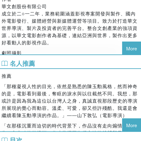
《阿迷與阿水》畫本產品說明
華文創股份有限公司
尺寸14x20cm
成立於二○一二年，業務範圍涵蓋影視專案開發與製作、國內
頁數 32p
外電影發行、媒體經營與新媒體運營等項目。致力於打造華文
印刷 黑白
世界導演、製片及投資者的完善平台。整合文創產業的強項資
紙張 進口漫畫紙(騎馬釘)
源，以華文電影創作者為基礎，連結亞洲與世界，製作出更多
好看動人的影視作品。
More
劇照攝影
「我們現在的風景，都是前人所建立的，我希望我們也可以為
吳易致（馬克），劇照師
後代的人，建立美好的風景。」――陳玉勳
名人推薦
www.lookgoodonyou.com
「《大濛》所散發的渲染力遠遠超出我的預期，值得我一輩子
推薦
感受、體會及思考影像美術對這片土地的反饋。」――王誌成
「那種凝視人性的目光，依然是熟悉的陳玉勳風格，然而神奇
▌《大濛》紀念套書特色：
的是，電影看到最後，奪眶的淚水與以往截然不同。我想，那
★紙上完整記錄金獎導演陳玉勳與團隊如何拍出台灣最難刻畫
或許是因為我為這位以台灣人之身，真誠直視那段歷史的導演
的主題與時代
所展現的覺心而動容。溫柔、可愛，卻又些許殘酷。我還是會
★收藏三度金獎電影美術指導王誌成精彩場景設計手稿
繼續看陳玉勳導演的作品。」――山下敦弘（電影導演）
★育雲的手繪故事《阿迷與阿水》復刻登場
★主創團隊(監製、導演、演員、場景、服裝、設計、燈光、音
More
「在那樣沉重而迫切的時代背景下，作品沒有走向煽情，在不
樂、美術設定、特效……)親筆撰寫幕後製作祕辛
失一定幽默的前提下，分寸掌握平衡得宜地將希望與暴行完整
目次
呈現出來。宛如「台灣版無法松（？）」（譯註：日本名著