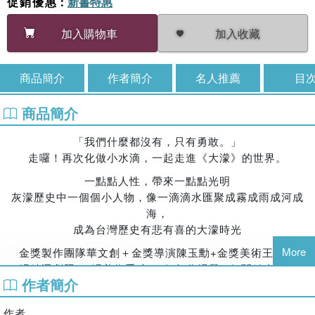
促銷優惠
：
新書特惠
加入收藏
加入購物車
商品簡介
作者簡介
名人推薦
目
商品簡介
「我們什麼都沒有，只有勇敢。」
走囉！再次化做小水滴，一起走進《大濛》的世界。
一點點人性，帶來一點點光明
灰濛歷史中一個個小人物，像一滴滴水匯聚成霧成雨成河成
海，
成為台灣歷史有悲有喜的大濛時光
More
金獎製作團隊華文創＋金獎導演陳玉勳+金獎美術王誌成
66張精選劇照‧30張美術手稿‧12個年代場景‧6個關鍵畫面與物
作者簡介
件‧20篇主創祕辛
《大濛》紀念套書，圖文一次收藏
作者