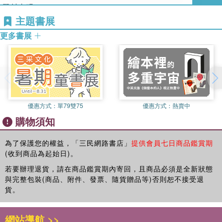
題材出現。
監製：葉如芬、李烈
創音樂‧盧律銘✕聲音指導‧簡豐書✕後期製片‧陳惠君＋謝翔
《消失的情人節》後，也是閒晃了一年多，等等看有什麼題材
導演、編劇：陳玉勳
主題書展
(別冊 阿迷與阿水)
會來找我，結果等到了一股神祕的力量。
製片人：張雅婷
更多書展
也許是父母年事已高，我現在比較常去陪他們聊天，開始對於
美術指導：王誌成
內文連載
他們成長的年代感到興趣。他們是從完全沒有電器設備，經歷
副美術指導：尤麗雯
《大濛》的神祕力量
到現在的電腦AI時代，到底那個時代的人都在想什麼？過怎樣
場景經理：林俞均
陳玉勳｜導演‧編劇
的生活？我開始好奇地上網查資料，接著就看到許多白色恐怖
攝影指導：陳麒文
我是個被動、沒什麼進取的人，每次都是被催促，才開始想接
的史料，吸引著我一直去找更多的文章。
燈光指導：鍾瓊婷
下來要寫什麼劇本。從《總舖師》開始，我都一次寫三到五個
那時經常失眠，像是進到那個世界，很多話想跟那些受難者和
造型指導：許力文
故事大綱給李烈、葉如芬、石偉明挑選，他們選好了，我才開
優惠方式：
單79雙75
優惠方式：
熱賣中
家屬講，但我沒資格講什麼，沒資格同情、沒資格安慰、沒資
選角指導：陳靜媚
始寫成劇本。每拍完一部電影，我就會放空一兩年，前一次沒
購物須知
格說三道四，他們也不見得要人家的同情和安慰，但我就是感
剪輯指導：賴秀雄
被選中的故事我都不會想再碰了，就只是等著能燃起我熱情的
到一種心疼，同時也驚訝這麼多有血有淚的事為什麼沒幾個人
特效指導：郭憲聰
題材出現。
為了保護您的權益，「三民網路書店」
提供會員七日商品鑑賞期
拍成電影，我們不是創作自由嗎，不敢拍的原因是自己心裡有
原創音樂：盧律銘
《消失的情人節》後，也是閒晃了一年多，等等看有什麼題材
(收到商品為起始日)。
個枷鎖？還是覺得沒人想看？會引起爭議？引起反感？為什麼
聲音指導：簡豐書
會來找我，結果等到了一股神祕的力量。
會引起反感？
後期製片：陳惠君x謝翔
若要辦理退貨，請在商品鑑賞期內寄回，且商品必須是全新狀態
也許是父母年事已高，我現在比較常去陪他們聊天，開始對於
然後，我開始把這些不知該怎麼用言語表達的情緒，以寫劇本
劇照攝影：吳易致（馬克）
與完整包裝(商品、附件、發票、隨貨贈品等)否則恕不接受退
他們成長的年代感到興趣。他們是從完全沒有電器設備，經歷
的方式抒發。接著收集更多資料，請教學者老師後，更加地謹
大濛手寫字：熱血
貨。
到現在的電腦AI時代，到底那個時代的人都在想什麼？過怎樣
慎卑微，盡量不帶進自己的意見，以一個小女孩受難者家屬觀
主演：方郁婷、柯煒林、9m88、曾敬驊
的生活？我開始好奇地上網查資料，接著就看到許多白色恐怖
點，去經歷那個時代；看七十年前台灣的樣貌，看看當時的社
電影出品：華文創股份有限公司／文化內容策進院／雷霆影視
網站導航 >>
的史料，吸引著我一直去找更多的文章。