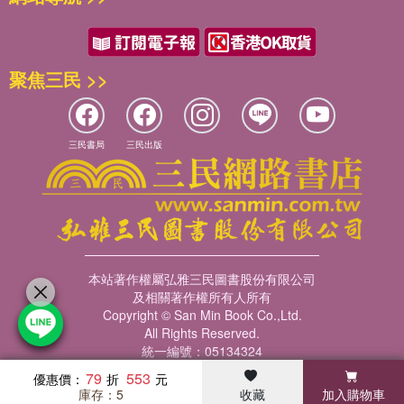
會底層青年們在做什麼。
有限合夥／阿榮影業股份有限公司／大禾電影有限公司
那時經常失眠，像是進到那個世界，很多話想跟那些受難者和
製作團隊支持把這故事拍出來
家屬講，但我沒資格講什麼，沒資格同情、沒資格安慰、沒資
劇本遇到很多障礙。寫沒幾頁，我就知道不可能拍攝：現在能
格說三道四，他們也不見得要人家的同情和安慰，但我就是感
用的場景一個都沒有，很多要搭景，那些街道也找不到，現在
聚焦三民 >>
到一種心疼，同時也驚訝這麼多有血有淚的事為什麼沒幾個人
的人也長 得不一樣。這電影要花太多錢了，這種題材也不可
拍成電影，我們不是創作自由嗎，不敢拍的原因是自己心裡有
能有人投資，既然不可能拍攝，那我就盡情地寫，寫了更多的
個枷鎖？還是覺得沒人想看？會引起爭議？引起反感？為什麼
場景、人物，寫到已經完全不可能執行的地步。寫完寄給監
會引起反感？
三民書局
三民出版
製，提醒他們：「這本你們當消遣看看就好，我趕快再寫一個
然後，我開始把這些不知該怎麼用言語表達的情緒，以寫劇本
喜劇片劇本。」
的方式抒發。接著收集更多資料，請教學者老師後，更加地謹
等我寫完另一本，他們還是想拍《大濛》這個故事，監製們和
慎卑微，盡量不帶進自己的意見，以一個小女孩受難者家屬觀
華文創的同仁完全沒考慮市場問題，他們只是覺得這故事需要
點，去經歷那個時代；看七十年前台灣的樣貌，看看當時的社
被拍出來――這世道竟然還有這樣勇敢純真的監製，真是令我
會底層青年們在做什麼。
驚訝。
製作團隊支持把這故事拍出來
本站著作權屬弘雅三民圖書股份有限公司
我們上一部電影得了金馬獎最佳劇情片和導演獎，有一筆補助
劇本遇到很多障礙。寫沒幾頁，我就知道不可能拍攝：現在能
及相關著作權所有人所有
金讓我們拍攝下一部電影，那不是獎金，每一分錢都得用來拍
用的場景一個都沒有，很多要搭景，那些街道也找不到，現在
Copyright © San Min Book Co.,Ltd.
片。
All Rights Reserved.
的人也長 得不一樣。這電影要花太多錢了，這種題材也不可
我們大可用這筆錢拍一部很低成本的喜劇片或鬼片，不用擔心
統一編號：05134324
能有人投資，既然不可能拍攝，那我就盡情地寫，寫了更多的
賠錢，搞不好還能賺點錢。 但是我們很傻、很莫名其妙地投入
場景、人物，寫到已經完全不可能執行的地步。寫完寄給監
79
553
優惠價：
了一個大成本的製作，不敢去想能不能回收。唯一心願就是能
庫存：5
收藏
加入購物車
製，提醒他們：「這本你們當消遣看看就好，我趕快再寫一個
暢銷榜
客服中心
收藏
瀏覽紀錄
會員專區