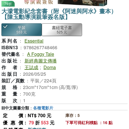
79折
大濛電影紀念套書（附《阿迷與阿水》畫本）
【陳玉勳導演親筆簽名版】
平裝
書紐電子書
553 元
525 元
系列名
：
Essential
ISBN13
：
9786267748466
替代書名
：
A Foggy Tale
出版社
：
新經典圖文傳播
作者
：
王誌成
;
Doma
出版日
：
2026/05/25
裝訂／頁數
：
平裝／224頁
規格
：
23cm*17cm*1cm (高/寬/厚)
重量
：
700克
版次
：
1
中文圖書分類
：
各種電影片
定價
：NT$ 700 元
庫存：5
優惠價
：
79
折
553
元
下單可得紅利積點 ：16 點