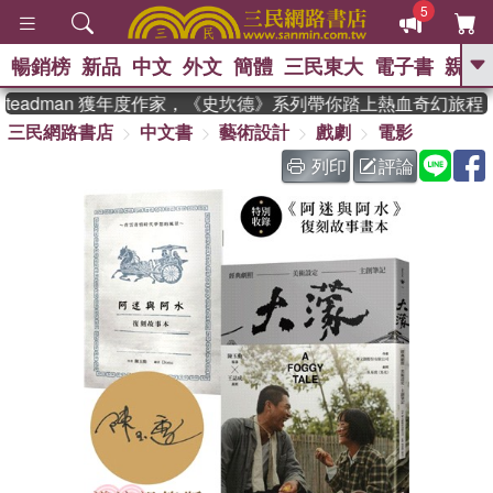
5
暢銷榜
新品
中文
外文
簡體
三民東大
電子書
親子
GO
teadman 獲年度作家，《史坎德》系列帶你踏上熱血奇幻旅程
三民網路書店
中文書
藝術設計
戲劇
電影
、
、
熱搜：
東野圭吾
The Odyssey
、
、
父親節
如果歷史是一群喵
暑期
列印
評論
、
、
推薦
國際布克獎 臺灣漫遊錄
方
、
、
念華
台灣的李登輝時代
數學女
、
孩：黎曼猜想
偉大的迷走神經