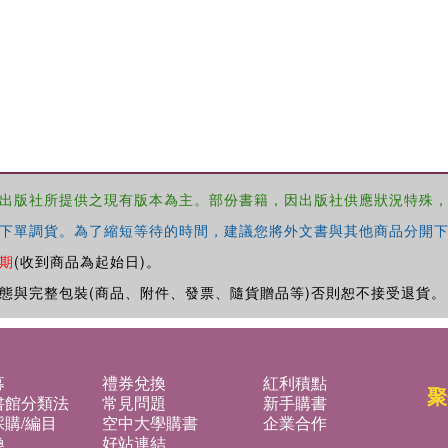
出版社所提供之現有版本為主。部份書籍，因出版社供應狀況特殊
下單調貨。為了縮短等待的時間，建議您將外文書與其他商品分開下
期
(收到商品為起始日)。
態與完整包裝(商品、附件、發票、隨貨贈品等)否則恕不接受退貨。
募
禮券兌換
紅利積點
聚
書館分類法
常見問題
新手購書
購/編目
空中大學購書
企業合作
換
好站連結