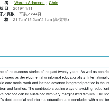
作者
：
Warren-Adamson
;
Chris
版日
：
2019/11/11
訂／頁數
：
平裝／244頁
規格
：
21.7cm*15.2cm*2.1cm (高/寬/厚)
 one of the success stories of the past twenty years. As well as contrib
ractitioners as developmental or informal educationalists. International
d care social work and instead advance integrated practice in the int
dren and families. The contributors outline ways of avoiding reduction
ve practice can be sustained with very marginalized families. The boo
's debt to social and informal education, and concludes with a call for