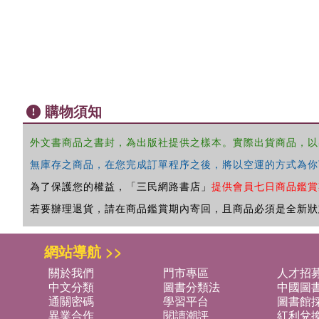
購物須知
外文書商品之書封，為出版社提供之樣本。實際出貨商品，以
無庫存之商品，在您完成訂單程序之後，將以空運的方式為你
為了保護您的權益，「三民網路書店」
提供會員七日商品鑑賞
若要辦理退貨，請在商品鑑賞期內寄回，且商品必須是全新狀
網站導航 >>
關於我們
門市專區
人才招
中文分類
圖書分類法
中國圖
通關密碼
學習平台
圖書館採
異業合作
閱讀潮評
紅利兌