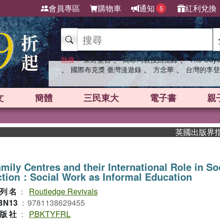
會員專區
購物車
通知
紅利兌換
5
、
、
熱搜：
東野圭吾
高希均教授回憶錄
The Odys
、
、
、
國際布克獎 臺灣漫遊錄
方念華
台灣的李登
文
簡體
三民東大
電子書
親
英國出版界指標大獎
mily Centres and their International Role in So
tion：Social Work as Informal Education
列名
：
Routledge Revivals
BN13
：
9781138629455
版社
：
PBKTYFRL