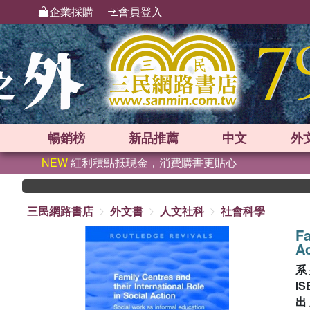
企業採購
會員登入
暢銷榜
新品
推薦
中文
外
NEW
紅利積點抵現金，消費購書更貼心
三民網路書店
外文書
人文社科
社會科學
Fa
Ac
系
IS
出