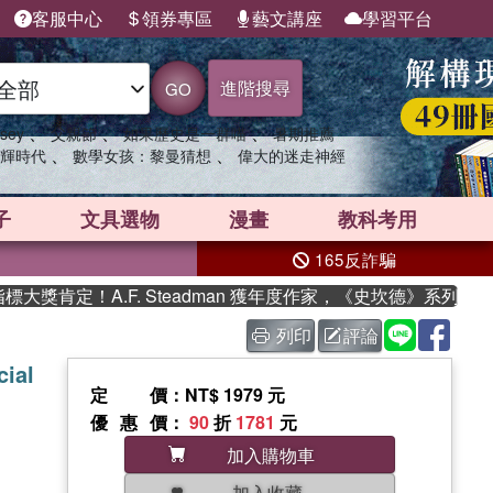
客服中心
領券專區
藝文講座
學習平台
進階搜尋
GO
、
、
、
sey
父親節
如果歷史是一群喵
暑期推薦
、
、
輝時代
數學女孩：黎曼猜想
偉大的迷走神經
子
文具選物
漫畫
教科考用
165反詐騙
肯定！A.F. Steadman 獲年度作家，《史坎德》系列帶你踏
列印
評論
cial
定價
：NT$ 1979 元
優惠價
：
90
折
1781
元
加入購物車
加入收藏