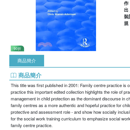
出
裝
90折
商品簡介
商品簡介
This title was first published in 2001: Family centre practice is
practice this important edited collection highlights the role of p
management in child protection as the dominant discourse in chil
family centres as a more authentic and hopeful practice for chil
protective and assessment role - and show how socially inclusi
for the social work training curriculum to emphasize social work'
family centre practice.