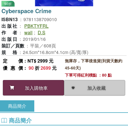
90折
Cyberspace Crime
ISBN13
：
9781138709010
出版社
：
PBKTYFRL
作者
：
wall
;
D.S
出版日
：
2019/01/16
裝訂／頁數
：
平裝／608頁
規格
：
24.5cm*16.8cm*4.1cm (高/寬/厚)
定價
：NT$ 2999 元
無庫存，下單後進貨(到貨天數約
優惠價
：
90
折
2699
元
45-60天)
下單可得紅利積點 ：80 點
加入收藏
加入購物車
商品簡介
商品簡介