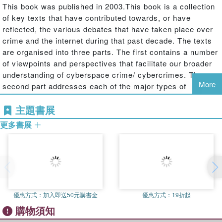
This book was published in 2003.This book is a collection
of key texts that have contributed towards, or have
reflected, the various debates that have taken place over
crime and the internet during that past decade. The texts
are organised into three parts. The first contains a number
of viewpoints and perspectives that facilitate our broader
understanding of cyberspace crime/ cybercrimes. The
More
second part addresses each of the major types of
cybercrime - trespass/ hacking/cracking, thefts/
主題書展
deceptions, obscenities/ pornography, violence - and
illustrate their associated problems of definition and
更多書展
resolution. The third and final part contains a selection of
texts that each deal with the impact of cyberspace crime
upon specific criminal justice processes: the police and
the trial process.
優惠方式：
加入即送50元購書金
優惠方式：
19折起
購物須知