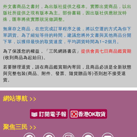
外文書商品之書封，為出版社提供之樣本。實際出貨商品，以出
版社所提供之現有版本為主。部份書籍，因出版社供應狀況特
殊，匯率將依實際狀況做調整。
無庫存之商品，在您完成訂單程序之後，將以空運的方式為你下
單調貨。為了縮短等待的時間，建議您將外文書與其他商品分開
下單，以獲得最快的取貨速度，平均調貨時間為1~2個月。
為了保護您的權益，「三民網路書店」
提供會員七日商品鑑賞期
(收到商品為起始日)。
若要辦理退貨，請在商品鑑賞期內寄回，且商品必須是全新狀態
與完整包裝(商品、附件、發票、隨貨贈品等)否則恕不接受退
貨。
網站導航 >>
聚焦三民 >>