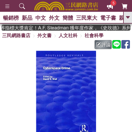
5
暢銷榜
新品
中文
外文
簡體
三民東大
電子書
親子
GO
指標大獎肯定！A.F. Steadman 獲年度作家，《史坎德》系
三民網路書店
外文書
人文社科
社會科學
、
熱搜：
東野圭吾
高希均教授回憶錄
、
、
、
The Odyssey
父親節
如果歷
評論
、
、
史是一群喵
暑期推薦
國際布克
、
、
獎 臺灣漫遊錄
方念華
台灣的李
、
、
登輝時代
數學女孩：黎曼猜想
偉大的迷走神經