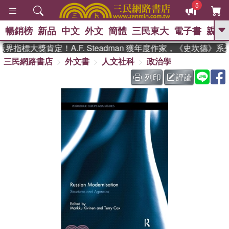
5
暢銷榜
新品
中文
外文
簡體
三民東大
電子書
親子
GO
界指標大獎肯定！A.F. Steadman 獲年度作家，《史坎德》
三民網路書店
外文書
人文社科
政治學
、
熱搜：
東野圭吾
高希均教授回憶錄
、
、
、
The Odyssey
父親節
如果歷
列印
評論
、
、
史是一群喵
暑期推薦
國際布克
、
、
獎 臺灣漫遊錄
方念華
台灣的李
、
、
登輝時代
數學女孩：黎曼猜想
偉大的迷走神經