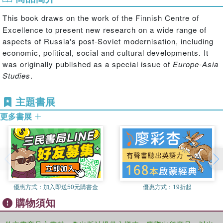
This book draws on the work of the
Finnish Centre of
Excellence to present new research on a wide range of
aspects of Russia's post-Soviet modernisation, including
economic, political, social and cultural developments. It
was originally published as a special issue of
Europe-Asia
Studies
.
主題書展
更多書展
優惠方式：
加入即送50元購書金
優惠方式：
19折起
購物須知