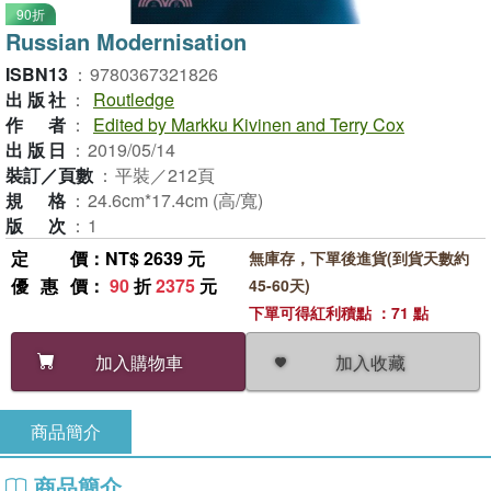
90折
Russian Modernisation
ISBN13
：
9780367321826
出版社
：
Routledge
作者
：
Edited by Markku Kivinen and Terry Cox
出版日
：
2019/05/14
裝訂／頁數
：
平裝／212頁
規格
：
24.6cm*17.4cm (高/寬)
版次
：
1
定價
：NT$ 2639 元
無庫存，下單後進貨(到貨天數約
優惠價
：
90
折
2375
元
45-60天)
下單可得紅利積點 ：71 點
加入收藏
加入購物車
商品簡介
商品簡介