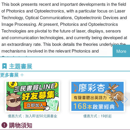
This book presents recent and important developments in the field
of Photonics and Optoelectronics, with a particular focus on Laser
Technology, Optical Communications, Optoelectronic Devices and
Image Processing. At present, Photonics and Optoelectronics
Technologies are pivotal to the future of laser, displays, sensors
and communication technologies, and currently being developed at
an extraordinary rate. This book details the theories underlying the
mechanisms involved in the relevant Photonics and
More
Optoelectronics.
主題書展
Devices such as laser diodes, photodetectors, and integrated
更多書展
optoelectronic circuits are investigated. The reviews by leading
experts are of interest to researchers and engineers as well as
advanced students.
優惠方式：
加入即送50元購書金
優惠方式：
19折起
購物須知