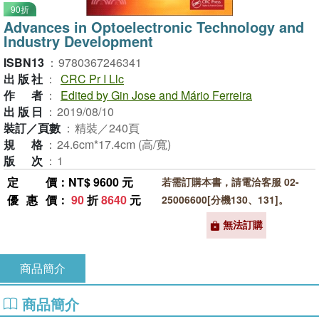
90折
Advances in Optoelectronic Technology and
Industry Development
ISBN13
：
9780367246341
出版社
：
CRC Pr I Llc
作者
：
Edited by Gin Jose and Mário Ferreira
出版日
：
2019/08/10
裝訂／頁數
：
精裝／240頁
規格
：
24.6cm*17.4cm (高/寬)
版次
：
1
定價
：NT$ 9600 元
若需訂購本書，請電洽客服 02-
優惠價
：
90
折
8640
元
25006600[分機130、131]。
無法訂購
商品簡介
商品簡介