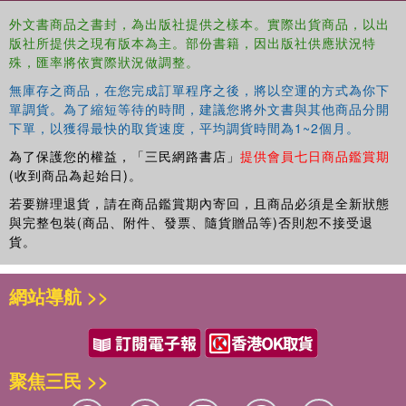
外文書商品之書封，為出版社提供之樣本。實際出貨商品，以出
版社所提供之現有版本為主。部份書籍，因出版社供應狀況特
殊，匯率將依實際狀況做調整。
無庫存之商品，在您完成訂單程序之後，將以空運的方式為你下
單調貨。為了縮短等待的時間，建議您將外文書與其他商品分開
下單，以獲得最快的取貨速度，平均調貨時間為1~2個月。
為了保護您的權益，「三民網路書店」
提供會員七日商品鑑賞期
(收到商品為起始日)。
若要辦理退貨，請在商品鑑賞期內寄回，且商品必須是全新狀態
與完整包裝(商品、附件、發票、隨貨贈品等)否則恕不接受退
貨。
網站導航 >>
聚焦三民 >>