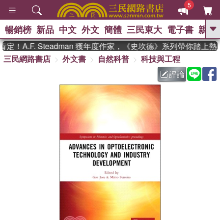
5
暢銷榜
新品
中文
外文
簡體
三民東大
電子書
親子
GO
！A.F. Steadman 獲年度作家，《史坎德》系列帶你踏上熱
三民網路書店
外文書
自然科普
科技與工程
、
熱搜：
東野圭吾
高希均教授回憶錄
、
、
、
The Odyssey
父親節
如果歷
評論
、
、
史是一群喵
暑期推薦
國際布克
、
、
獎 臺灣漫遊錄
方念華
台灣的李
、
、
登輝時代
數學女孩：黎曼猜想
偉大的迷走神經