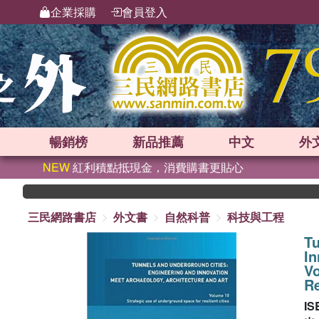
企業採購
會員登入
暢銷榜
新品
推薦
中文
外
NEW
紅利積點抵現金，消費購書更貼心
三民網路書店
外文書
自然科普
科技與工程
Tu
In
Vo
Re
IS