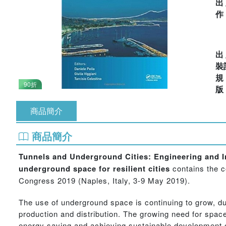
出
出
裝
90折
商品簡介
商品簡介
Tunnels and Underground Cities: Engineering and In
underground space for resilient cities
contains the c
Congress 2019 (Naples, Italy, 3-9 May 2019).
The use of underground space is continuing to grow, due
production and distribution. The growing need for space
energy saving and achieving sustainable development o