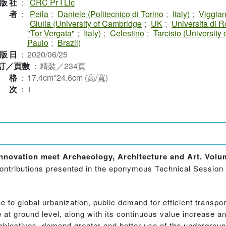
版社
：
CRC Pr I Llc
作者
：
Peila
;
Daniele (Politecnico di Torino
;
Italy)
;
Viggian
Giulia (University of Cambridge
;
UK
;
Universita di 
"Tor Vergata"
;
Italy)
;
Celestino
;
Tarcisio (University 
Paulo
;
Brazil)
版日
：
2020/06/25
訂／頁數
：
精裝／234頁
規格
：
17.4cm*24.6cm (高/寬)
版次
：
1
novation meet Archaeology, Architecture and Art. Volum
ontributions presented in the eponymous Technical Session 
 to global urbanization, public demand for efficient transpo
 at ground level, along with its continuous value increase a
bjectives, demand greater and better use of the underground