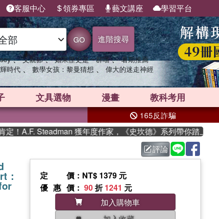
客服中心
領券專區
藝文講座
學習平台
進階搜尋
GO
、
、
、
sey
父親節
如果歷史是一群喵
暑期推薦
、
、
輝時代
數學女孩：黎曼猜想
偉大的迷走神經
子
文具選物
漫畫
教科考用
165反詐騙
.F. Steadman 獲年度作家，《史坎德》系列帶你踏上熱血奇
評論
d
Art：
定價
：NT$ 1379 元
for
優惠價
：
90
折
1241
元
加入購物車
加入收藏