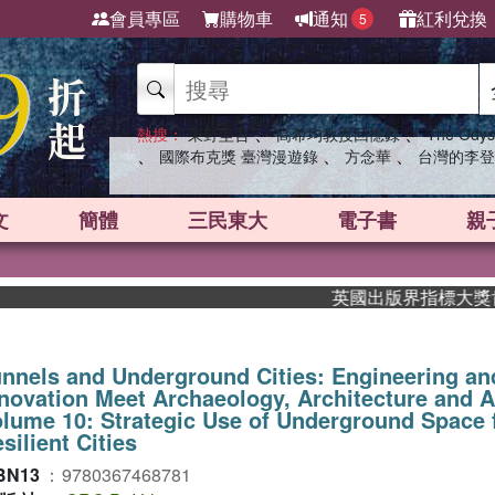
會員專區
購物車
通知
紅利兌換
5
、
、
熱搜：
東野圭吾
高希均教授回憶錄
The Odys
、
、
、
國際布克獎 臺灣漫遊錄
方念華
台灣的李登
文
簡體
三民東大
電子書
親
英國出版界指標大獎肯定！A
nnels and Underground Cities: Engineering an
novation Meet Archaeology, Architecture and 
lume 10: Strategic Use of Underground Space 
silient Cities
BN13
：
9780367468781