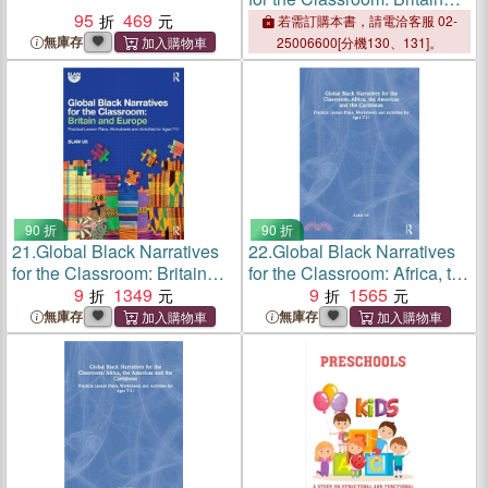
95
469
and Europe：Practical
若需訂購本書，請電洽客服 02-
Lesson Plans, Worksheets
無庫存
25006600[分機130、131]。
and Activities for Ages 7-11
90 折
90 折
21.
Global Black Narratives
22.
Global Black Narratives
for the Classroom: Britain
for the Classroom: Africa, the
and Europe：Practical
9
1349
Americas and the
9
1565
Lesson Plans, Worksheets
Caribbean：Practical
無庫存
無庫存
and Activities for Ages 7-11
Lesson Plans, Worksheets
and Activities for Ages 7-11