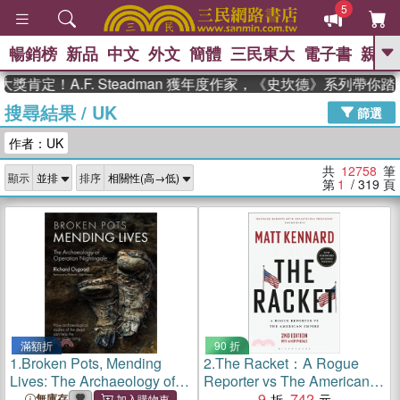
5
暢銷榜
新品
中文
外文
簡體
三民東大
電子書
親子
GO
！A.F. Steadman 獲年度作家，《史坎德》系列帶你踏上熱
搜尋結果
/
UK
、
熱搜：
東野圭吾
高希均教授回憶錄
篩選
、
、
、
The Odyssey
父親節
如果歷
作者：UK
、
、
史是一群喵
暑期推薦
國際布克
、
、
獎 臺灣漫遊錄
方念華
台灣的李
共
12758
筆
顯示
排序
、
、
登輝時代
數學女孩：黎曼猜想
第
1
/ 319
頁
偉大的迷走神經
滿額折
90 折
1.
Broken Pots, Mending
2.
The Racket：A Rogue
Lives: The Archaeology of
Reporter vs The American
Operation Nightingale
Empire
9
742
無庫存