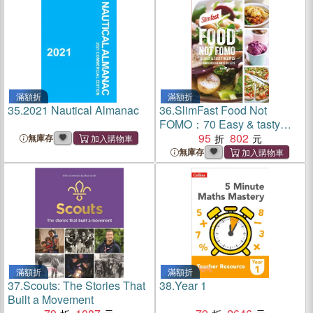
滿額折
滿額折
35.
2021 Nautical Almanac
36.
SlimFast Food Not
FOMO：70 Easy & tasty
recipes, 600 calories or less.
95
802
無庫存
無庫存
滿額折
滿額折
37.
Scouts: The Stories That
38.
Year 1
Built a Movement