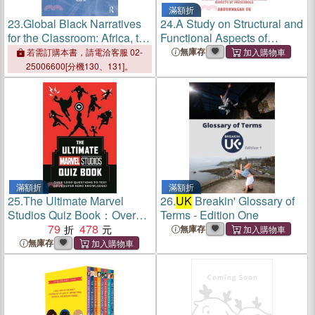
滿額折
23.
Global Black Narratives
24.
A Study on Structural and
for the Classroom: Africa, the
Functional Aspects of
Americas and the
Preschools
無庫存
若需訂購本書，請電洽客服 02-
Caribbean：Practical
25006600[分機130、131]。
Lesson Plans, Worksheets
and Activities for Ages 7-11
滿額折
滿額折
25.
The Ultimate Marvel
26.
UK
Breakin' Glossary of
Studios Quiz Book：Over
Terms - Edition One
1000 questions to test your
79
478
無庫存
Super Hero knowledge!
無庫存