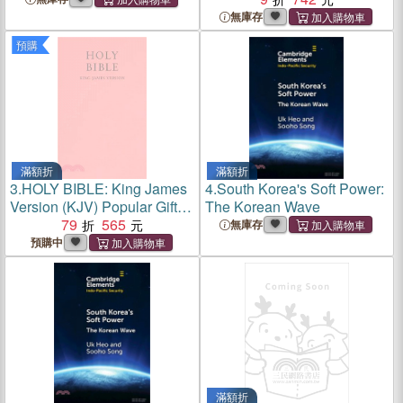
無庫存
預購
滿額折
滿額折
3.
HOLY BIBLE: King James
4.
South Korea's Soft Power:
Version (KJV) Popular Gift &
The Korean Wave
Award Pink Leatherette
79
565
無庫存
Edition
預購中
滿額折