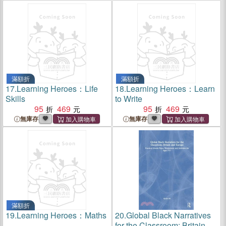
滿額折
滿額折
17.
Learning Heroes：Life
18.
Learning Heroes：Learn
Skills
to Write
95
469
95
469
無庫存
無庫存
滿額折
19.
Learning Heroes：Maths
20.
Global Black Narratives
for the Classroom: Britain