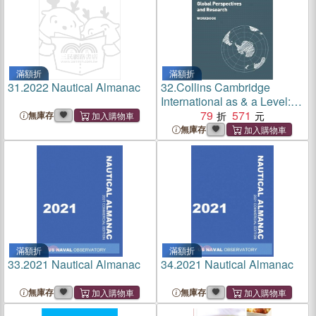
滿額折
滿額折
31.
2022 Nautical Almanac
32.
Collins Cambridge
International as & a Level:
Global Perspectives
79
571
無庫存
Workbook
無庫存
滿額折
滿額折
33.
2021 Nautical Almanac
34.
2021 Nautical Almanac
無庫存
無庫存