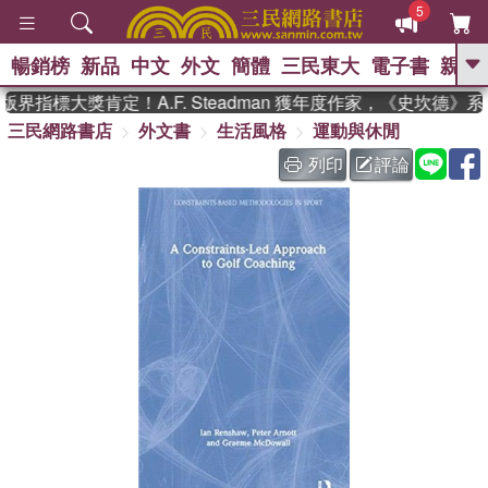
5
暢銷榜
新品
中文
外文
簡體
三民東大
電子書
親子
GO
界指標大獎肯定！A.F. Steadman 獲年度作家，《史坎德》
三民網路書店
外文書
生活風格
運動與休閒
、
熱搜：
東野圭吾
高希均教授回憶錄
、
、
、
The Odyssey
父親節
如果歷
列印
評論
、
、
史是一群喵
暑期推薦
國際布克
、
、
獎 臺灣漫遊錄
方念華
台灣的李
、
、
登輝時代
數學女孩：黎曼猜想
偉大的迷走神經