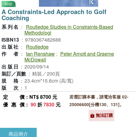
90折
A Constraints-Led Approach to Golf
Coaching
系列名
：
Routledge Studies in Constraints-Based
Methodologi
ISBN13
：
9780367482688
出版社
：
Routledge
作者
：
Ian Renshaw
;
Peter Arnott and Graeme
McDowall
出版日
：
2020/09/14
裝訂／頁數
：
精裝／200頁
規格
：
23.4cm*15.6cm (高/寬)
版次
：
1
定價
：NT$ 8700 元
若需訂購本書，請電洽客服 02-
優惠價
：
90
折
7830
元
25006600[分機130、131]。
無法訂購
商品簡介