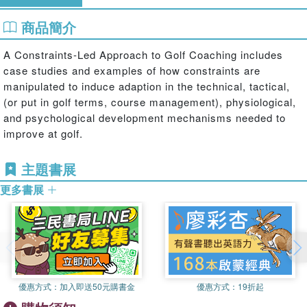
商品簡介
A Constraints-Led Approach to Golf Coaching includes
case studies and examples of how constraints are
manipulated to induce adaption in the technical, tactical,
(or put in golf terms, course management), physiological,
and psychological development mechanisms needed to
improve at golf.
主題書展
更多書展
優惠方式：
加入即送50元購書金
優惠方式：
19折起