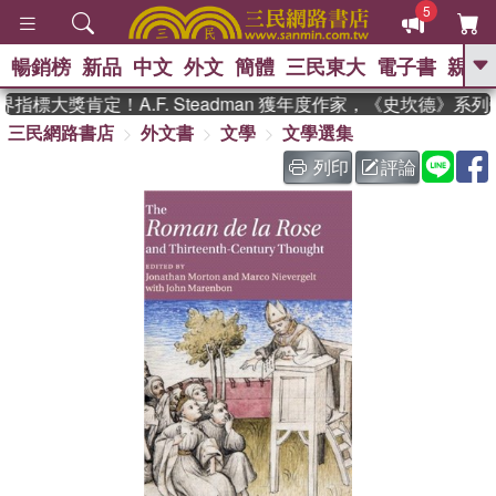
5
暢銷榜
新品
中文
外文
簡體
三民東大
電子書
親子
GO
指標大獎肯定！A.F. Steadman 獲年度作家，《史坎德》系
三民網路書店
外文書
文學
文學選集
、
、
熱搜：
東野圭吾
The Odyssey
、
、
父親節
如果歷史是一群喵
暑期
列印
評論
、
、
推薦
國際布克獎 臺灣漫遊錄
方
、
、
念華
台灣的李登輝時代
數學女
、
孩：黎曼猜想
偉大的迷走神經