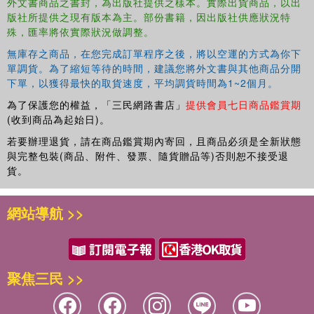
外文書商品之書封，為出版社提供之樣本。實際出貨商品，以出
版社所提供之現有版本為主。部份書籍，因出版社供應狀況特
殊，匯率將依實際狀況做調整。
無庫存之商品，在您完成訂單程序之後，將以空運的方式為你下
單調貨。為了縮短等待的時間，建議您將外文書與其他商品分開
下單，以獲得最快的取貨速度，平均調貨時間為1~2個月。
為了保護您的權益，「三民網路書店」
提供會員七日商品鑑賞期
(收到商品為起始日)。
若要辦理退貨，請在商品鑑賞期內寄回，且商品必須是全新狀態
與完整包裝(商品、附件、發票、隨貨贈品等)否則恕不接受退
貨。
網站導航 >>
聚焦三民 >>