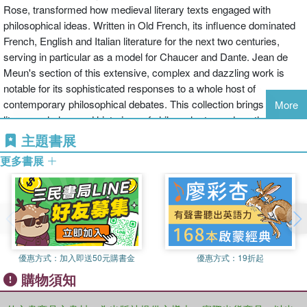
Rose, transformed how medieval literary texts engaged with
philosophical ideas. Written in Old French, its influence dominated
French, English and Italian literature for the next two centuries,
serving in particular as a model for Chaucer and Dante. Jean de
Meun's section of this extensive, complex and dazzling work is
notable for its sophisticated responses to a whole host of
contemporary philosophical debates. This collection brings together
More
literary scholars and historians of philosophy to produce the most
thorough, interdisciplinary study to date of how the Rose uses
主題書展
poetry to articulate philosophical problems and positions. This wide-
更多書展
ranging collection demonstrates the importance of the poem for
medieval intellectual history and offers new insights into the
philosophical potential both of the Rose specifically and of medieval
poetry as a whole.
優惠方式：
加入即送50元購書金
優惠方式：
19折起
購物須知