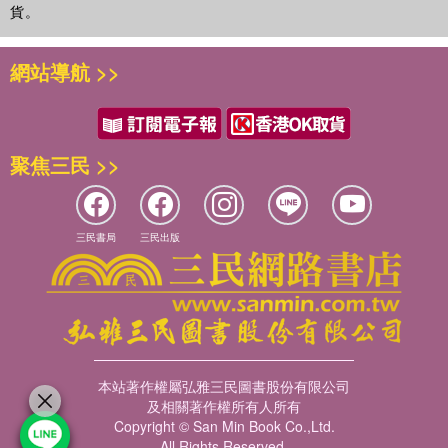
從兩性互動到日常選擇，本書以心理學角度解析人們在情感、
嘗。會議結束的時候，在會場到處都能看到吃剩下一半就丟棄
貨。
溝通與行為中的思考模式。內容涵蓋男女心理差異、關係中的
的點心袋。
相處智慧、色彩對情緒與性格的影響，以及生活中看似奇特卻
大家想一下，如果此公司對這麼多美食收費的話，哪怕只收一
網站導航 >>
常見的心理現象。透過貼近日常的觀察與案例，幫助讀者理解
百元，又將會產生怎樣的效果呢？我猜測大家會少取很多食
行為背後的心理動機，看懂人性中的矛盾與規律，學會以更清
物，更多人會把拿的食物吃完。可能在取食之前會多想一下到
晰的眼光看待自己與他人的選擇。
底需不需要吃東西，也許會等到肚子餓了才去拿東西吃，那麼
食物沒吃完就扔了的情況也就會大大減少。
聚焦三民 >>
這說明了什麼？這說明對於不用自己付錢的東西，我們往往不
會太在意，因此在消費時也不會太珍惜。這樣一來，免費會讓
人不節制，變得浪費，甚至貪婪。
因為免費的存在，我們吃某樣東西時有可能並非真的需要它，
三民書局
三民出版
而只是因為免費就可以拿到而已。如果我們給免費食物定一個
價位，哪怕是很低的價格，也會讓大家的消費行為變得更負責
任，也會多一份重視。
收費可以讓我們更重視
一家慈善機構為沒有經濟能力的人免費提供儲值卡。每張儲值
本站著作權屬弘雅三民圖書股份有限公司
卡需要耗費這家慈善機構三十美元，但是受助者卻經常把這些
及相關著作權所有人所有
卡弄丟。後來，慈善機構就定下了一條新規矩，受助者要拿到
Copyright © San Min Book Co.,Ltd.
這些儲值卡需要繳納一美元，用於以後補辦儲值卡。彷彿就在
All Rights Reserved.