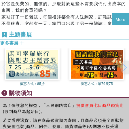
於它是免費的、無償的。那麼對於這些不需要我們付出成本的
▎色彩背後的心理語言
東西，我們會重視嗎？
除了人際互動，生活中的許多細節也隱藏著心理暗示。色彩便
家裡訂了一份雜誌，每個禮拜都會有人送到家，訂雜誌的錢也
More
是一種無聲卻強大的心理訊號。不同顏色會影響情緒、塑造性
不是很貴。突然有一天，家門口出現了另一份雜誌，拿起來一
格印象，也會改變人對空間與環境的感受。從冷暖色調的心理
看，原來是一家新雜誌社為了擴大知名度免費贈送的。這下好
效果，到不同顏色所象徵的性格特質，再到色彩在工作場所、
主題書展
了，每週有兩份雜誌可以看了。但事實是這樣的嗎？大多人還
公共空間與文化背景中的運用，本書展示了色彩如何影響人的
更多書展
是會選擇自己花錢訂的雜誌，另一份可能偶爾也看看，但大多
感受與行為。當我們理解色彩的心理力量，日常環境中的設計
數時候都是直接當廢紙墊東西了。
與選擇也會變得更加有意識。
這是為什麼呢？除了習慣以外，一個重要的原因就是它是免費
的，看不看無所謂，而自己花錢買的一定要看，花了錢的我們
▎那些看似怪誕的心理現象
就會重視。
人類的行為常常充滿矛盾：免費的東西反而被忽視，折扣卻能
面對免費的東西，大家會重視嗎？當免費的東西開始收取費用
激發購買衝動；誠實被讚美，但說謊卻在許多情境中悄然存
時，我們會重視起來嗎？答案是肯定的，這樣看來，免費並不
優惠方式：
85折
優惠方式：
單79雙75
在；笑容看似簡單，卻可能承載著複雜的情緒。本書最後探討
完全是好事，下面就為大家一一解開這些奇怪的現象。
購物須知
一些看似荒誕卻極為真實的心理現象，從「免費效應」到誠實
與自利的拉扯，再到笑的社會功能，揭示人類行為背後的深層
免費帶來的不重視
為了保護您的權益，「三民網路書店」
提供會員七日商品鑑賞期
心理動機。透過這些觀察，人們或許能更清楚地理解自己，也
某公司舉辦一場大型會議，邀請了眾多公司的代表參加，此公
(收到商品為起始日)。
更從容地看待他人的選擇與行為。
司向來以提供大量免費茶點、美食而著名，這次也不例外，同
樣為大家準備了十分豐富的食品。參加會議的各界代表自然都
若要辦理退貨，請在商品鑑賞期內寄回，且商品必須是全新狀態
〔本書特色〕
會對各種免費美食流露出讚許的表情，並且會頻繁的拿取品
與完整包裝(商品、附件、發票、隨貨贈品等)否則恕不接受退