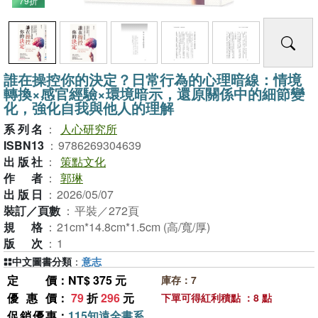
79折
誰在操控你的決定？日常行為的心理暗線：情境
轉換×感官經驗×環境暗示，還原關係中的細節變
化，強化自我與他人的理解
系列名
：
人心研究所
ISBN13
：
9786269304639
出版社
：
策點文化
作者
：
郭琳
出版日
：
2026/05/07
裝訂／頁數
：
平裝／272頁
規格
：
21cm*14.8cm*1.5cm (高/寬/厚)
版次
：
1
中文圖書分類
：
意志
定價
：NT$ 375 元
庫存：7
優惠價
：
79
折
296
元
下單可得紅利積點 ：8 點
促銷優惠
：
115知遠全書系