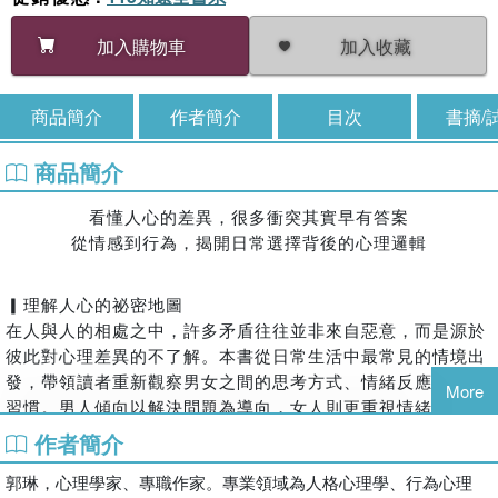
加入收藏
加入購物車
商品簡介
作者簡介
目次
書摘/
商品簡介
看懂人心的差異，很多衝突其實早有答案
從情感到行為，揭開日常選擇背後的心理邏輯
▎理解人心的祕密地圖
在人與人的相處之中，許多矛盾往往並非來自惡意，而是源於
彼此對心理差異的不了解。本書從日常生活中最常見的情境出
發，帶領讀者重新觀察男女之間的思考方式、情緒反應與溝通
More
習慣。男人傾向以解決問題為導向，女人則更重視情緒表達與
理解；一方想要給出答案，一方卻希望被傾聽。當這些差異被
作者簡介
看見與理解，衝突便不再只是爭吵的起點，而可能成為重新認
郭琳，心理學家、專職作家。專業領域為人格心理學、行為心理
識彼此的契機。透過一系列貼近生活的案例與心理觀察，本書