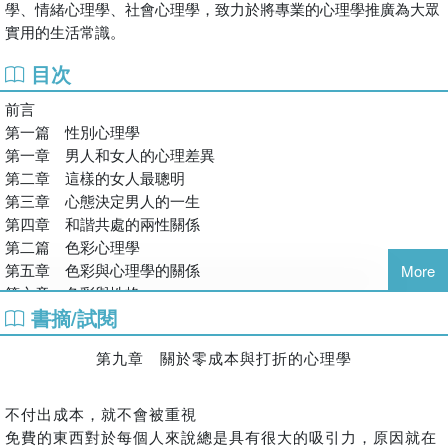
學、情緒心理學、社會心理學，致力於將專業的心理學推廣為大眾
勾勒出兩性互動背後的心理結構。
實用的生活常識。
▎女性智慧與男性心態
目次
在兩性關係與人生選擇中，心態往往決定了一個人的道路。女
性若想在情感與生活中保持主動，需要的不只是魅力，更是清
前言
醒的判斷與獨立的能力；真正聰明的人，懂得在情感與理性之
第一篇 性別心理學
間保持平衡。而對男性而言，影響人生發展的關鍵往往不是天
第一章 男人和女人的心理差異
賦，而是面對世界的態度與格局。從人際經營到職場處世，再
第二章 這樣的女人最聰明
到戀愛中的心理調適，本書透過不同角度解析心態如何塑造一
第三章 心態決定男人的一生
個人的選擇，也如何影響關係中的互動方式。
第四章 和諧共處的兩性關係
第二篇 色彩心理學
▎關係中的理解與距離
第五章 色彩與心理學的關係
More
親密關係之所以複雜，是因為它同時包含期待、情感與自我投
第六章 色彩與性格
射。許多誤解其實來自於不同的需求模式：有人需要肯定，有
書摘/試閱
第七章 色彩心理學的要素
人需要支持；有人在壓力下選擇沉默，有人則希望立即溝通。
第八章 色彩心理學與生活
本書從心理學角度分析伴侶之間的行為模式，例如承諾的困
第九章 關於零成本與打折的心理學
第三篇 怪誕心理學
難、情緒反應的差異，以及衝突產生的心理機制。當人們開始
第九章 關於零成本與打折的心理學
理解彼此的需求邏輯，關係便不再只是情緒的拉鋸，而是一種
第十章 關於誠實的心理學
不付出成本，就不會被重視
可以學習與經營的相處藝術。
第十一章 關於笑的心理學
免費的東西對於每個人來說總是具有很大的吸引力，原因就在