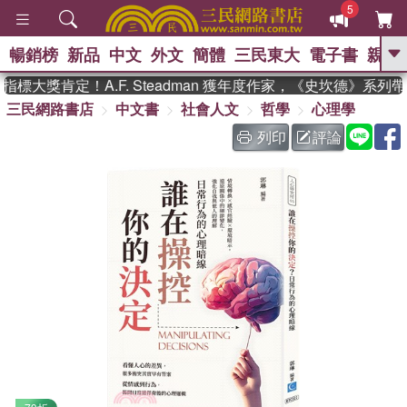
5
暢銷榜
新品
中文
外文
簡體
三民東大
電子書
親子
GO
標大獎肯定！A.F. Steadman 獲年度作家，《史坎德》系列
三民網路書店
中文書
社會人文
哲學
心理學
、
、
熱搜：
東野圭吾
The Odyssey
、
、
父親節
如果歷史是一群喵
暑期
列印
評論
、
、
推薦
國際布克獎 臺灣漫遊錄
方
、
、
念華
台灣的李登輝時代
數學女
、
孩：黎曼猜想
偉大的迷走神經