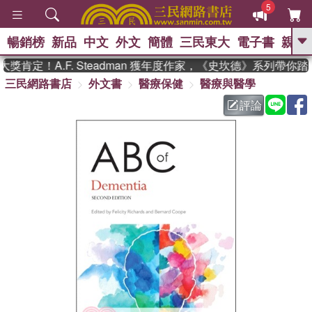
5
暢銷榜
新品
中文
外文
簡體
三民東大
電子書
親子
GO
肯定！A.F. Steadman 獲年度作家，《史坎德》系列帶你踏
三民網路書店
外文書
醫療保健
醫療與醫學
、
熱搜：
東野圭吾
高希均教授回憶錄
、
、
、
The Odyssey
父親節
如果歷
評論
、
、
史是一群喵
暑期推薦
國際布克
、
、
獎 臺灣漫遊錄
方念華
台灣的李
、
、
登輝時代
數學女孩：黎曼猜想
偉大的迷走神經