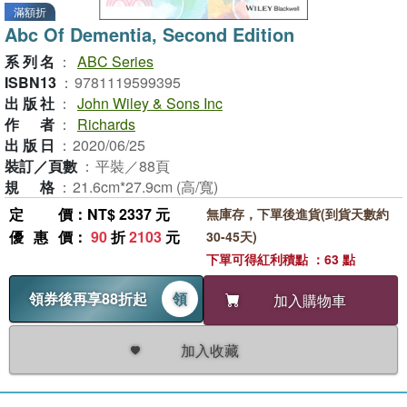
滿額折
Abc Of Dementia, Second Edition
系列名
：
ABC Series
ISBN13
：
9781119599395
出版社
：
John Wiley & Sons Inc
作者
：
Richards
出版日
：
2020/06/25
裝訂／頁數
：
平裝／88頁
規格
：
21.6cm*27.9cm (高/寬)
定價
：NT$ 2337 元
無庫存，下單後進貨(到貨天數約
優惠價
：
90
折
2103
元
30-45天)
下單可得紅利積點 ：63 點
領券後再享88折起
領
加入購物車
加入收藏