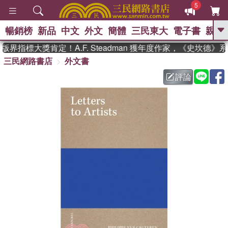
5
暢銷榜
新品
中文
外文
簡體
三民東大
電子書
親子
GO
界指標大獎肯定！A.F. Steadman 獲年度作家，《史坎德》
三民網路書店
外文書
、
熱搜：
東野圭吾
高希均教授回憶錄
、
、
、
The Odyssey
父親節
如果歷
評論
、
、
史是一群喵
暑期推薦
國際布克
、
、
獎 臺灣漫遊錄
方念華
台灣的李
、
、
登輝時代
數學女孩：黎曼猜想
偉大的迷走神經