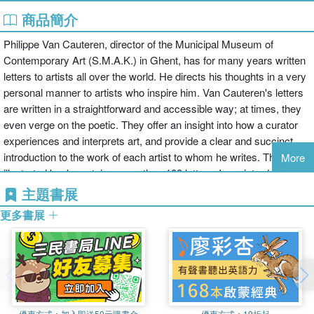
商品簡介
Philippe Van Cauteren, director of the Municipal Museum of
Contemporary Art (S.M.A.K.) in Ghent, has for many years written
letters to artists all over the world. He directs his thoughts in a very
personal manner to artists who inspire him. Van Cauteren's letters
are written in a straightforward and accessible way; at times, they
even verge on the poetic. They offer an insight into how a curator
experiences and interprets art, and provide a clear and succinct
introduction to the work of each artist to whom he writes. This richly
More
illustrated book contains more than 100 letters. In an introductory
manifesto - a final letter to Jan Hoet, his predecessor and the
主題書展
founder of S.M.A.K. - Van Cauteren also describes the 'ideal
更多書展
museum of the future'. This book is a reflection of the
contemporary cultural arena, the roles of a museum and an artist
within this arena and the way in which diverse parties can
collaborate constructively. It features letters to, among others,
Michael Borremans, Berlinde De Bruyckere, Jan Fabre, Adrian
Ghenie, Jan Hoet, Mark Manders, Thomas Ruff, Pascale Marthine
優惠方式：
加入即送50元購書金
優惠方式：
19折起