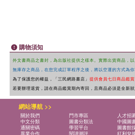
購物須知
外文書商品之書封，為出版社提供之樣本。實際出貨商品，以
無庫存之商品，在您完成訂單程序之後，將以空運的方式為你
為了保護您的權益，「三民網路書店」
提供會員七日商品鑑賞
若要辦理退貨，請在商品鑑賞期內寄回，且商品必須是全新狀
網站導航 >>
關於我們
門市專區
人才招
中文分類
圖書分類法
中國圖
通關密碼
學習平台
圖書館採
異業合作
閱讀潮評
紅利兌