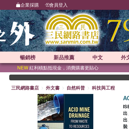
企業採購
會員登入
暢銷榜
新品
推薦
中文
外
NEW
紅利積點抵現金，消費購書更貼心
三民網路書店
外文書
自然科普
科技與工程
A
IS
出
出