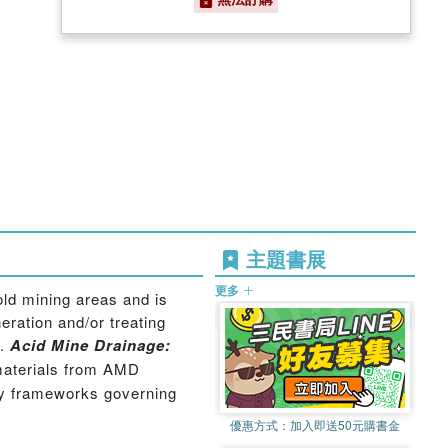
主題書展
更多
old mining areas and is
eration and/or treating
D.
Acid Mine Drainage:
 materials from AMD
icy frameworks governing
優惠方式：
加入即送50元購書金