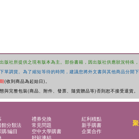
出版社所提供之現有版本為主。部份書籍，因出版社供應狀況特殊
下單調貨。為了縮短等待的時間，建議您將外文書與其他商品分開下
期
(收到商品為起始日)。
態與完整包裝(商品、附件、發票、隨貨贈品等)否則恕不接受退貨。
募
禮券兌換
紅利積點
聚
書館分類法
常見問題
新手購書
購/編目
空中大學購書
企業合作
換
好站連結