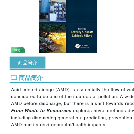
90折
商品簡介
商品簡介
Acid mine drainage (AMD) is essentially the flow of wa
considered to be one of the sources of pollution. A wid
AMD before discharge, but there is a shift towards rec
From Waste to Resources
explores novel methods deve
including discussing generation, prediction, prevention
AMD and its environmental/health impacts.