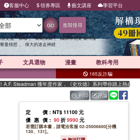
客服中心
領券專區
藝文講座
學習平台
進階搜尋
GO
、
、
果歷史是一群喵
暑期推薦
國際布克獎 臺灣漫
、
黎曼猜想
偉大的迷走神經
子
文具選物
漫畫
教科考用
165反詐騙
 Steadman 獲年度作家，《史坎德》系列帶你踏上熱血奇幻旅
列印
評論
定價
：NT$ 11100 元
優惠價
：
90
折
9990
元
若需訂購本書，請電洽客服 02-25006600[分機
130、131]。
無法訂購