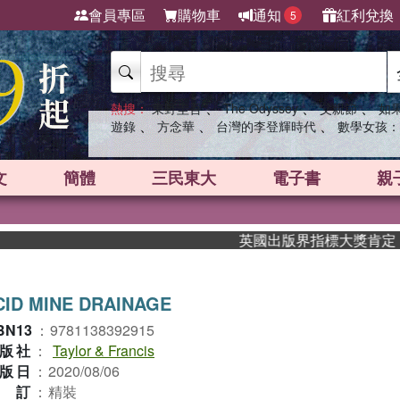
會員專區
購物車
通知
紅利兌換
5
、
、
、
熱搜：
東野圭吾
The Odyssey
父親節
如
、
、
、
遊錄
方念華
台灣的李登輝時代
數學女孩：
文
簡體
三民東大
電子書
親
英國出版界指標大獎肯定！A.F.
CID MINE DRAINAGE
BN13
：
9781138392915
版社
：
Taylor & Francis
版日
：
2020/08/06
裝訂
：
精裝