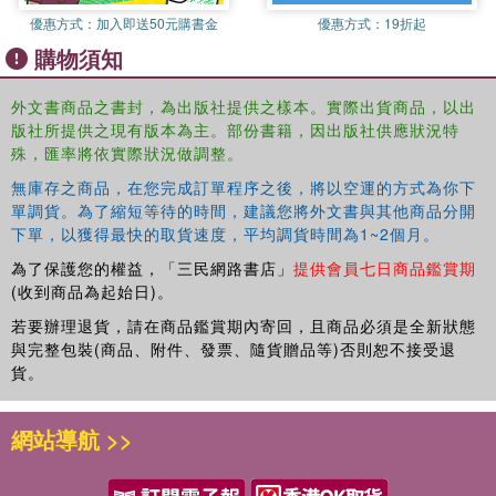
優惠方式：
加入即送50元購書金
優惠方式：
19折起
購物須知
外文書商品之書封，為出版社提供之樣本。實際出貨商品，以出
版社所提供之現有版本為主。部份書籍，因出版社供應狀況特
殊，匯率將依實際狀況做調整。
無庫存之商品，在您完成訂單程序之後，將以空運的方式為你下
單調貨。為了縮短等待的時間，建議您將外文書與其他商品分開
下單，以獲得最快的取貨速度，平均調貨時間為1~2個月。
為了保護您的權益，「三民網路書店」
提供會員七日商品鑑賞期
(收到商品為起始日)。
若要辦理退貨，請在商品鑑賞期內寄回，且商品必須是全新狀態
與完整包裝(商品、附件、發票、隨貨贈品等)否則恕不接受退
貨。
網站導航 >>