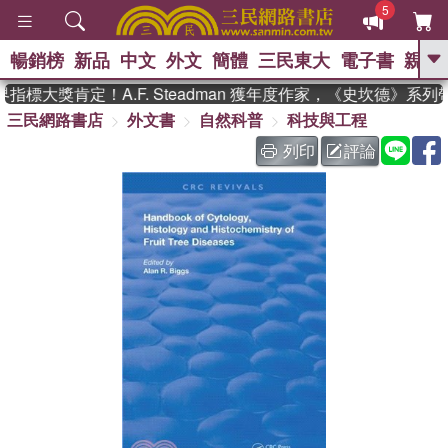
5
暢銷榜
新品
中文
外文
簡體
三民東大
電子書
親子
GO
標大獎肯定！A.F. Steadman 獲年度作家，《史坎德》系
三民網路書店
外文書
自然科普
科技與工程
、
、
熱搜：
東野圭吾
The Odyssey
、
、
父親節
如果歷史是一群喵
暑期
列印
評論
、
、
推薦
國際布克獎 臺灣漫遊錄
方
、
、
念華
台灣的李登輝時代
數學女
、
孩：黎曼猜想
偉大的迷走神經