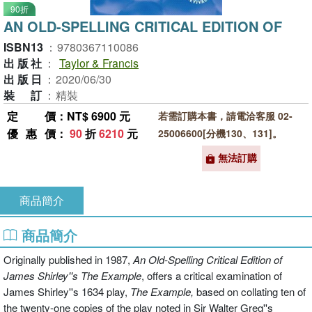
90折
AN OLD-SPELLING CRITICAL EDITION OF
ISBN13
：
9780367110086
出版社
：
Taylor & Francis
出版日
：
2020/06/30
裝訂
：
精裝
定價
：NT$ 6900 元
若需訂購本書，請電洽客服 02-
優惠價
：
90
折
6210
元
25006600[分機130、131]。
無法訂購
商品簡介
商品簡介
Originally published in 1987,
An Old-Spelling Critical Edition of
James Shirley''s The Example
, offers a critical examination of
James Shirley''s 1634 play,
The Example,
based on collating ten of
the twenty-one copies of the play noted in Sir Walter Greg''s