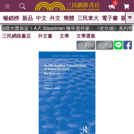
5
暢銷榜
新品
中文
外文
簡體
三民東大
電子書
親子
GO
標大獎肯定！A.F. Steadman 獲年度作家，《史坎德》系列
三民網路書店
外文書
文學
文學選集
、
、
熱搜：
東野圭吾
The Odyssey
、
、
父親節
如果歷史是一群喵
暑期
列印
評論
、
、
推薦
國際布克獎 臺灣漫遊錄
方
、
、
念華
台灣的李登輝時代
數學女
、
孩：黎曼猜想
偉大的迷走神經