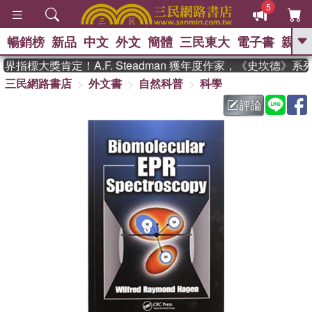
5
暢銷榜
新品
中文
外文
簡體
三民東大
電子書
親子
GO
指標大獎肯定！A.F. Steadman 獲年度作家，《史坎德》系
三民網路書店
外文書
自然科普
科學
、
熱搜：
東野圭吾
高希均教授回憶錄
、
、
、
The Odyssey
父親節
如果歷
評論
、
、
史是一群喵
暑期推薦
國際布克
、
、
獎 臺灣漫遊錄
方念華
台灣的李
、
、
登輝時代
數學女孩：黎曼猜想
偉大的迷走神經