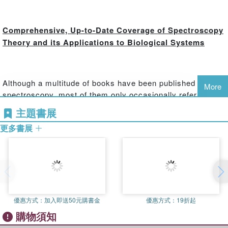
Comprehensive, Up-to-Date Coverage of Spectroscopy
Theory and its Applications to Biological Systems
Although a multitude of books have been published about
More
spectroscopy, most of them only occasionally refer to
biological systems and the specific problems of
主題書展
biomolecular EPR (bioEPR).
Biomolecular EPR
更多書展
Spectroscopy
provides a practical introduction to bioEPR
and demonstrates how this remarkable tool allows
researchers to delve into the structural, functional, and
analytical analysis of paramagnetic molecules found in the
biochemistry of all species on the planet.
優惠方式：
加入即送50元購書金
優惠方式：
19折起
購物須知