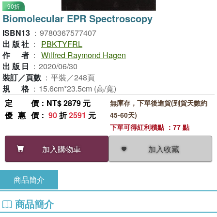
90折
Biomolecular EPR Spectroscopy
ISBN13
：
9780367577407
出版社
：
PBKTYFRL
作者
：
Wilfred Raymond Hagen
出版日
：
2020/06/30
裝訂／頁數
：
平裝／248頁
規格
：
15.6cm*23.5cm (高/寬)
定價
：NT$ 2879 元
無庫存，下單後進貨(到貨天數約
優惠價
：
90
折
2591
元
45-60天)
下單可得紅利積點 ：77 點
加入收藏
加入購物車
商品簡介
商品簡介