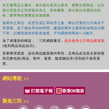
外文書商品之書封，為出版社提供之樣本。實際出貨商品，以出
A Must-Have Reference in an Intrinsically
版社所提供之現有版本為主。部份書籍，因出版社供應狀況特
Multidisciplinary Field
殊，匯率將依實際狀況做調整。
無庫存之商品，在您完成訂單程序之後，將以空運的方式為你下
單調貨。為了縮短等待的時間，建議您將外文書與其他商品分開
下單，以獲得最快的取貨速度，平均調貨時間為1~2個月。
This authoritative reference seamlessly covers all
important bioEPR applications, including low-spin and
為了保護您的權益，「三民網路書店」
提供會員七日商品鑑賞期
high-spin metalloproteins, spin traps and spin lables,
(收到商品為起始日)。
interaction between active sites, and redox systems. It is
若要辦理退貨，請在商品鑑賞期內寄回，且商品必須是全新狀態
loaded with practical tricks as well as
dos and donts
that
與完整包裝(商品、附件、發票、隨貨贈品等)否則恕不接受退
are based on the authors 30 years of experience in the
貨。
field. The book also comes with an unprecedented set of
supporting software designed with simple graphical user
網站導航 >>
interfaces that allow readers to tackle problems they will
likely encounter when engaged in spectral analysis.
聚焦三民 >>