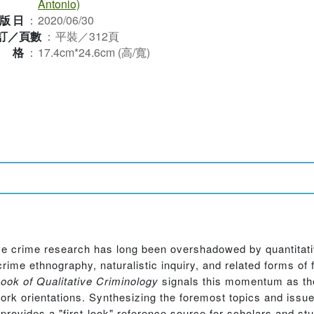
Antonio)
版日
：
2020/06/30
訂／頁數
：
平裝／312頁
規格
：
17.4cm*24.6cm (高/寬)
ative crime research has long been overshadowed by quantitati
crime ethnography, naturalistic inquiry, and related forms of
ok of Qualitative Criminology
signals this momentum as the
rk orientations. Synthesizing the foremost topics and issues
provides a "first-look" reference source for scholars and stu