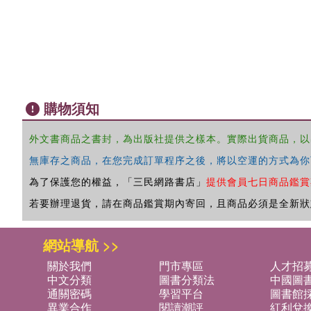
購物須知
外文書商品之書封，為出版社提供之樣本。實際出貨商品，以
無庫存之商品，在您完成訂單程序之後，將以空運的方式為你
為了保護您的權益，「三民網路書店」
提供會員七日商品鑑賞
若要辦理退貨，請在商品鑑賞期內寄回，且商品必須是全新狀
網站導航 >>
關於我們
門市專區
人才招
中文分類
圖書分類法
中國圖
通關密碼
學習平台
圖書館採
異業合作
閱讀潮評
紅利兌