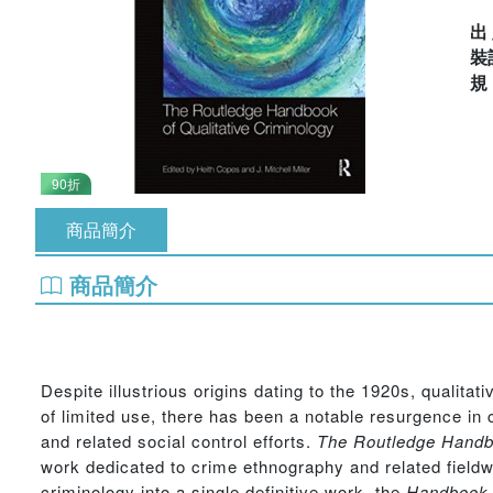
出
裝
90折
商品簡介
商品簡介
Despite illustrious origins dating to the 1920s, qualit
of limited use, there has been a notable resurgence in 
and related social control efforts.
The
Routledge
Handbo
work dedicated to crime ethnography and related fieldwo
criminology into a single definitive work, the
Handbook