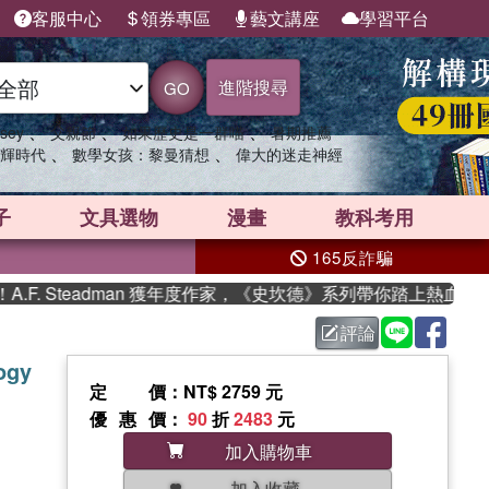
客服中心
領券專區
藝文講座
學習平台
進階搜尋
GO
、
、
、
sey
父親節
如果歷史是一群喵
暑期推薦
、
、
輝時代
數學女孩：黎曼猜想
偉大的迷走神經
子
文具選物
漫畫
教科考用
165反詐騙
 Steadman 獲年度作家，《史坎德》系列帶你踏上熱血奇幻旅程
評論
ogy
定價
：NT$ 2759 元
優惠價
：
90
折
2483
元
加入購物車
加入收藏