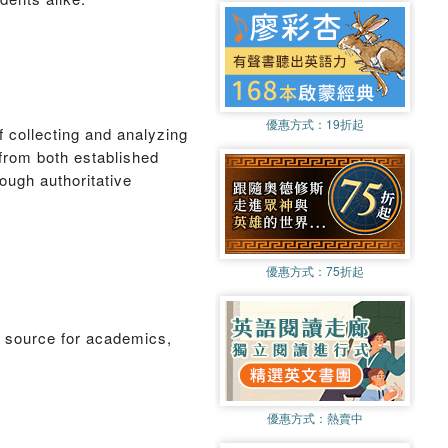
優惠方式：
19折起
f collecting and analyzing
 from both established
ough authoritative
優惠方式：
75折起
 source for academics,
優惠方式：
熱賣中