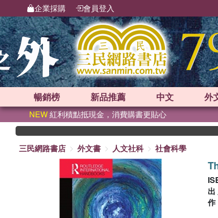
企業採購
會員登入
暢銷榜
新品
推薦
中文
外
NEW
紅利積點抵現金，消費購書更貼心
三民網路書店
外文書
人文社科
社會科學
Th
IS
出