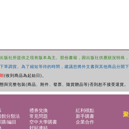
出版社所提供之現有版本為主。部份書籍，因出版社供應狀況特殊
下單調貨。為了縮短等待的時間，建議您將外文書與其他商品分開下
期
(收到商品為起始日)。
態與完整包裝(商品、附件、發票、隨貨贈品等)否則恕不接受退貨。
募
禮券兌換
紅利積點
聚
書館分類法
常見問題
新手購書
購/編目
空中大學購書
企業合作
換
好站連結