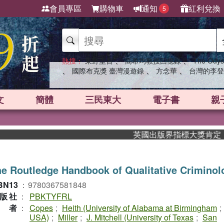
會員專區
購物車
通知
紅利兌換
5
、
、
熱搜：
東野圭吾
高希均教授回憶錄
The Odys
、
、
、
國際布克獎 臺灣漫遊錄
方念華
台灣的李登
文
簡體
三民東大
電子書
親
英國出版界指標大獎肯定！A.F.
e Routledge Handbook of Qualitative Criminol
BN13
：
9780367581848
版社
：
PBKTYFRL
作者
：
Copes
;
Heith (University of Alabama at Birmingham
;
USA)
;
Miller
;
J. Mitchell (University of Texas
;
San