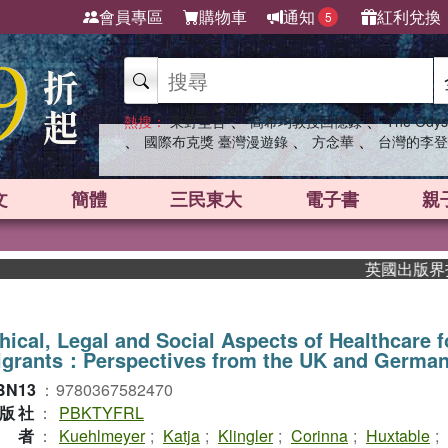
會員專區
購物車
通知
紅利兌換
5
、
、
熱搜：
東野圭吾
高希均教授回憶錄
The Odys
、
、
、
國際布克獎 臺灣漫遊錄
方念華
台灣的李登
文
簡體
三民東大
電子書
親
英國出版界指標大
hical, Legal and Social Aspects of Healthcare f
igrants：Perspectives from the UK and Germa
BN13
：
9780367582470
版社
：
PBKTYFRL
作者
：
Kuehlmeyer
;
Katja
;
Klingler
;
Corinna
;
Huxtable
;