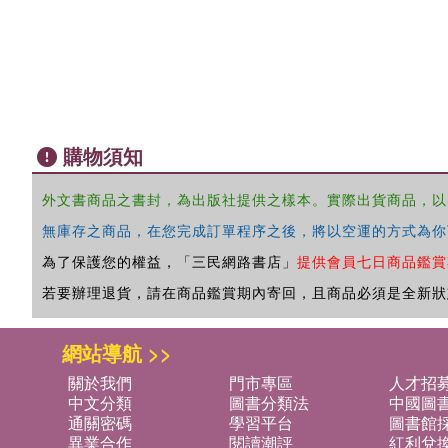
購物須知
外文書商品之書封，為出版社提供之樣本。實際出貨商品，以
無庫存之商品，在您完成訂單程序之後，將以空運的方式為你
為了保護您的權益，「三民網路書店」
提供會員七日商品鑑賞
若要辦理退貨，請在商品鑑賞期內寄回，且商品必須是全新狀
網站導航 >>
關於我們
門市專區
人才招
中文分類
圖書分類法
中國圖
通關密碼
學習平台
圖書館採
異業合作
閱讀潮評
紅利兌