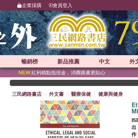
企業採購
會員登入
暢銷榜
新品
推薦
中文
外
NEW
紅利積點抵現金，消費購書更貼心
三民網路書店
外文書
醫療保健
健康與健身
Et
M
IS
出