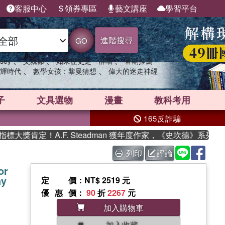
客服中心
領券專區
藝文講座
學習平台
進階搜尋
GO
、
、
、
sey
父親節
如果歷史是一群喵
暑期推薦
、
、
輝時代
數學女孩：黎曼猜想
偉大的迷走神經
子
文具選物
漫畫
教科考用
165反詐騙
獎肯定！A.F. Steadman 獲年度作家，《史坎德》系列帶你
列印
評論
or
ny
定價
：NT$ 2519 元
優惠價
：
90
折
2267
元
加入購物車
加入收藏