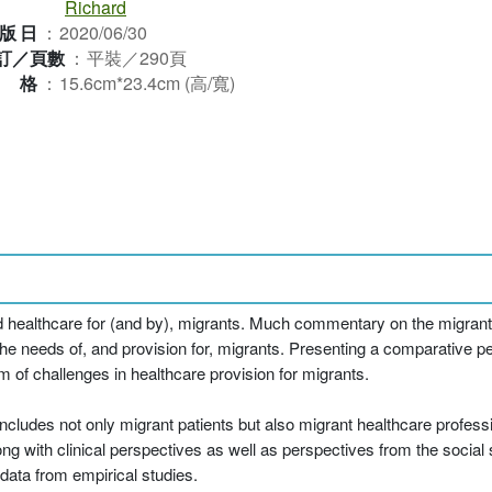
Richard
版日
：
2020/06/30
訂／頁數
：
平裝／290頁
規格
：
15.6cm*23.4cm (高/寬)
and healthcare for (and by), migrants. Much commentary on the migrant
 the needs of, and provision for, migrants. Presenting a comparative 
of challenges in healthcare provision for migrants.
 includes not only migrant patients but also migrant healthcare profess
long with clinical perspectives as well as perspectives from the social
data from empirical studies.