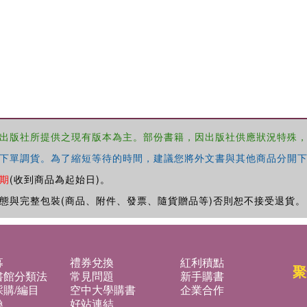
出版社所提供之現有版本為主。部份書籍，因出版社供應狀況特殊
下單調貨。為了縮短等待的時間，建議您將外文書與其他商品分開下
期
(收到商品為起始日)。
態與完整包裝(商品、附件、發票、隨貨贈品等)否則恕不接受退貨。
募
禮券兌換
紅利積點
聚
書館分類法
常見問題
新手購書
購/編目
空中大學購書
企業合作
換
好站連結