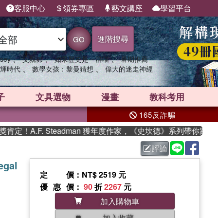
客服中心
領券專區
藝文講座
學習平台
進階搜尋
GO
、
、
、
sey
父親節
如果歷史是一群喵
暑期推薦
、
、
輝時代
數學女孩：黎曼猜想
偉大的迷走神經
子
文具選物
漫畫
教科考用
165反詐騙
A.F. Steadman 獲年度作家，《史坎德》系列帶你踏上熱血
評論
egal
定價
：NT$ 2519 元
優惠價
：
90
折
2267
元
加入購物車
加入收藏