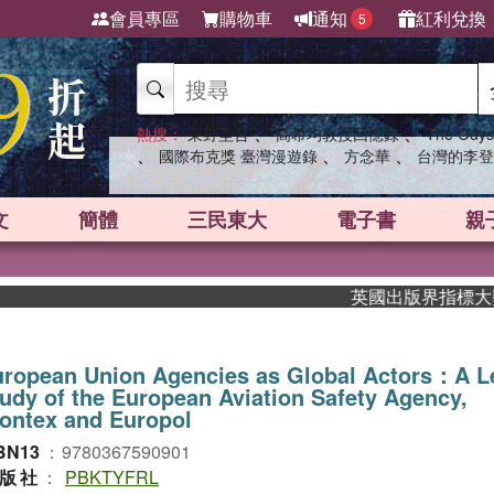
會員專區
購物車
通知
紅利兌換
5
、
、
熱搜：
東野圭吾
高希均教授回憶錄
The Odys
、
、
、
國際布克獎 臺灣漫遊錄
方念華
台灣的李登
文
簡體
三民東大
電子書
親
英國出版界指標大獎肯定！
uropean Union Agencies as Global Actors：A L
udy of the European Aviation Safety Agency,
ontex and Europol
BN13
：
9780367590901
版社
：
PBKTYFRL