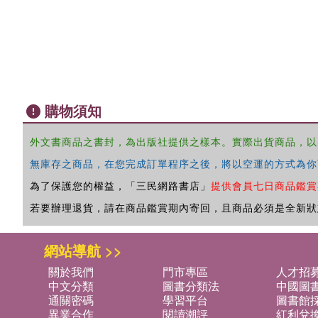
購物須知
外文書商品之書封，為出版社提供之樣本。實際出貨商品，以
無庫存之商品，在您完成訂單程序之後，將以空運的方式為你
為了保護您的權益，「三民網路書店」
提供會員七日商品鑑賞
若要辦理退貨，請在商品鑑賞期內寄回，且商品必須是全新狀
網站導航 >>
關於我們
門市專區
人才招
中文分類
圖書分類法
中國圖
通關密碼
學習平台
圖書館採
異業合作
閱讀潮評
紅利兌