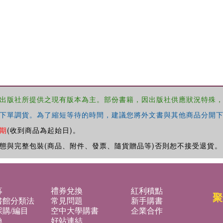
出版社所提供之現有版本為主。部份書籍，因出版社供應狀況特殊
下單調貨。為了縮短等待的時間，建議您將外文書與其他商品分開下
期
(收到商品為起始日)。
態與完整包裝(商品、附件、發票、隨貨贈品等)否則恕不接受退貨。
募
禮券兌換
紅利積點
聚
書館分類法
常見問題
新手購書
購/編目
空中大學購書
企業合作
換
好站連結