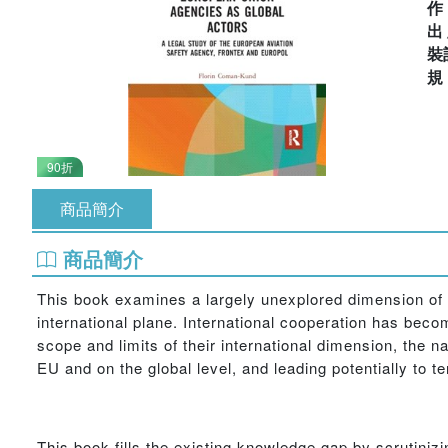
出
裝
90折
商品簡介
商品簡介
This book examines a largely unexplored dimension of t
international plane. International cooperation has beco
scope and limits of their international dimension, the na
EU and on the global level, and leading potentially to 
This book fills the existing knowledge gap by scrutiniz