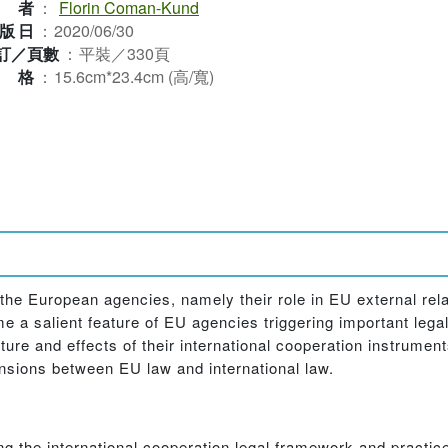
作者
：
Florin Coman-Kund
版日
：
2020/06/30
訂／頁數
：
平裝／330頁
規格
：
15.6cm*23.4cm (高/寬)
he European agencies, namely their role in EU external rela
me a salient feature of EU agencies triggering important lega
ture and effects of their international cooperation instruments
tensions between EU law and international law.
ing the international cooperation legal framework and practi