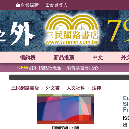
企業採購
會員登入
暢銷榜
新品
推薦
中文
外
NEW
紅利積點抵現金，消費購書更貼心
三民網路書店
外文書
人文社科
法律
E
St
Fr
IS
出