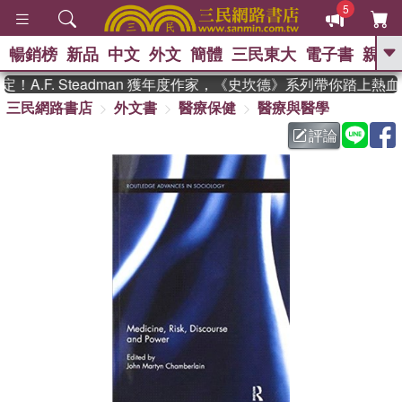
5
暢銷榜
新品
中文
外文
簡體
三民東大
電子書
親子
GO
A.F. Steadman 獲年度作家，《史坎德》系列帶你踏上熱血
三民網路書店
外文書
醫療保健
醫療與醫學
、
熱搜：
東野圭吾
高希均教授回憶錄
、
、
、
The Odyssey
父親節
如果歷
評論
、
、
史是一群喵
暑期推薦
國際布克
、
、
獎 臺灣漫遊錄
方念華
台灣的李
、
、
登輝時代
數學女孩：黎曼猜想
偉大的迷走神經