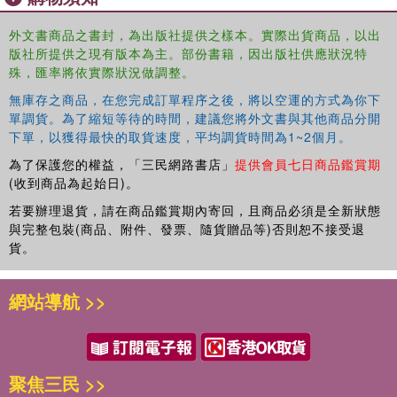
外文書商品之書封，為出版社提供之樣本。實際出貨商品，以出
版社所提供之現有版本為主。部份書籍，因出版社供應狀況特
殊，匯率將依實際狀況做調整。
無庫存之商品，在您完成訂單程序之後，將以空運的方式為你下
單調貨。為了縮短等待的時間，建議您將外文書與其他商品分開
下單，以獲得最快的取貨速度，平均調貨時間為1~2個月。
為了保護您的權益，「三民網路書店」
提供會員七日商品鑑賞期
(收到商品為起始日)。
若要辦理退貨，請在商品鑑賞期內寄回，且商品必須是全新狀態
與完整包裝(商品、附件、發票、隨貨贈品等)否則恕不接受退
貨。
網站導航 >>
聚焦三民 >>