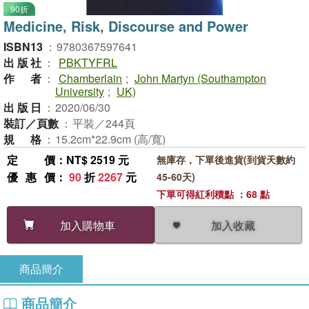
90折
Medicine, Risk, Discourse and Power
ISBN13
：
9780367597641
出版社
：
PBKTYFRL
作者
：
Chamberlain
;
John Martyn (Southampton
University
;
UK)
出版日
：
2020/06/30
裝訂／頁數
：
平裝／244頁
規格
：
15.2cm*22.9cm (高/寬)
定價
：NT$ 2519 元
無庫存，下單後進貨(到貨天數約
優惠價
：
90
折
2267
元
45-60天)
下單可得紅利積點 ：68 點
加入收藏
加入購物車
商品簡介
商品簡介