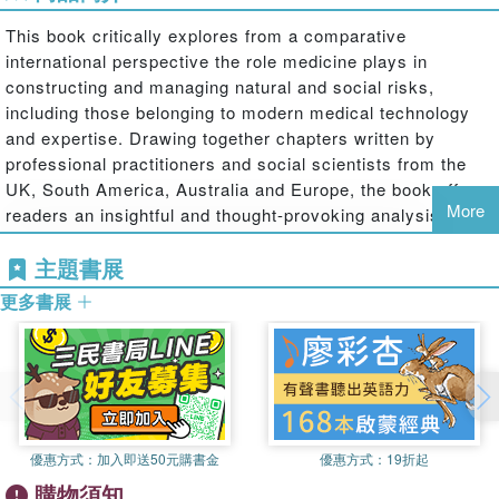
This book critically explores from a comparative
international perspective the role medicine plays in
constructing and managing natural and social risks,
including those belonging to modern medical technology
and expertise. Drawing together chapters written by
professional practitioners and social scientists from the
UK, South America, Australia and Europe, the book offers
More
readers an insightful and thought-provoking analysis of
how modern medicine has transformed our understanding
主題書展
of both ourselves and the world around us, but in so doing
has arguably failed to fully recognize and account for, its
更多書展
unintended and negative effects. This is an essential read
for social scientists, practitioners and policymakers who
want to better understand how they can develop new ways
of thinking about how modern medicine can promote social
goods and enhance public health.
優惠方式：
加入即送50元購書金
優惠方式：
19折起
購物須知