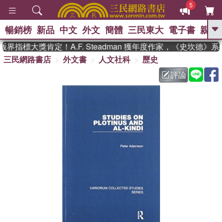
5
暢銷榜
新品
中文
外文
簡體
三民東大
電子書
親子
GO
界指標大獎肯定！A.F. Steadman 獲年度作家，《史坎德》
三民網路書店
外文書
人文社科
歷史
、
熱搜：
東野圭吾
高希均教授回憶錄
、
、
、
The Odyssey
父親節
如果歷
評論
、
、
史是一群喵
暑期推薦
國際布克
、
、
獎 臺灣漫遊錄
方念華
台灣的李
、
、
登輝時代
數學女孩：黎曼猜想
偉大的迷走神經