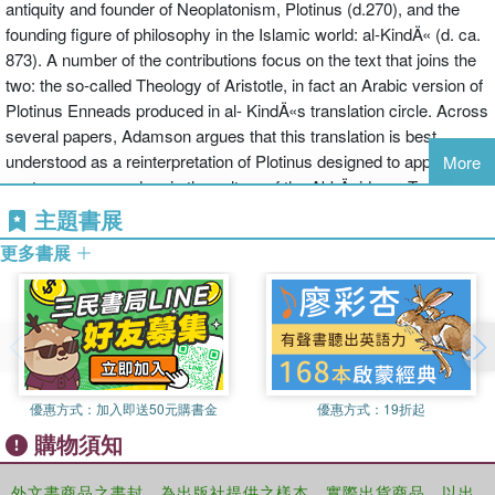
antiquity and founder of Neoplatonism, Plotinus (d.270), and the
founding figure of philosophy in the Islamic world: al-KindÄ« (d. ca.
873). A number of the contributions focus on the text that joins the
two: the so-called Theology of Aristotle, in fact an Arabic version of
Plotinus Enneads produced in al- KindÄ«s translation circle. Across
several papers, Adamson argues that this translation is best
understood as a reinterpretation of Plotinus designed to appeal to
More
contemporary readers in the culture of the AbbÄsid era. Two
contributions also analyze the notes on the Theology written by the
主題書展
great Avicenna. Other papers look at aspects of al-KindÄ«s own
更多書展
thought, exploring his ideas concerning metaphysics, free will
astrology, and optics. The traditions of Plotinus and al-KindÄ« are
also treated, with papers on Plotinus student Porphyry and his
Arabic reception, and on followers of al-KindÄ«. Adamson argues
that we can identify what he calls a ''Kindian tradition'' in the 9th-
10th centuries. He discusses the philosophical presuppositions of
優惠方式：
加入即送50元購書金
優惠方式：
19折起
this movement, and the use of al-KindÄ«s ideas made by one
購物須知
particular representative of the Kindian tradition, the Persian thinker
Miskawayh.
外文書商品之書封，為出版社提供之樣本。實際出貨商品，以出