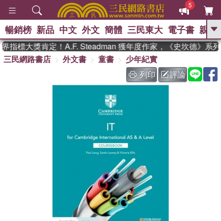
5
暢銷榜
新品
中文
外文
簡體
三民東大
電子書
親子
GO
指標大獎肯定！A.F. Steadman 獲年度作家，《史坎德》系
三民網路書店
外文書
童書
少年紀實
、
熱搜：
東野圭吾
高希均教授回憶錄
、
、
、
The Odyssey
父親節
如果歷
列印
評論
、
、
史是一群喵
暑期推薦
國際布克
、
、
獎 臺灣漫遊錄
方念華
台灣的李
、
、
登輝時代
數學女孩：黎曼猜想
偉大的迷走神經