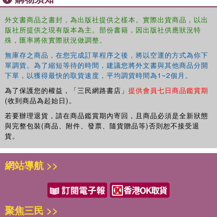
外文書商品之書封，為出版社提供之樣本。實際出貨商品，以出
版社所提供之現有版本為主。部份書籍，因出版社供應狀況特
殊，匯率將依實際狀況做調整。
無庫存之商品，在您完成訂單程序之後，將以空運的方式為你下
單調貨。為了縮短等待的時間，建議您將外文書與其他商品分開
下單，以獲得最快的取貨速度，平均調貨時間為1~2個月。
為了保護您的權益，「三民網路書店」
提供會員七日商品鑑賞期
(收到商品為起始日)。
若要辦理退貨，請在商品鑑賞期內寄回，且商品必須是全新狀態
與完整包裝(商品、附件、發票、隨貨贈品等)否則恕不接受退
貨。
網站導航 >>
聚焦三民 >>