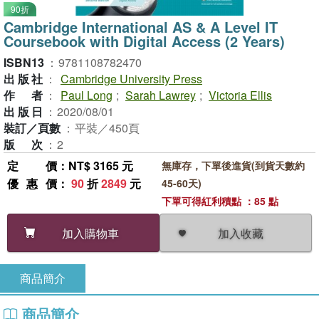
90折
Cambridge International AS & A Level IT
Coursebook with Digital Access (2 Years)
ISBN13
：
9781108782470
出版社
：
Cambridge University Press
作者
：
Paul Long
;
Sarah Lawrey
;
Victoria Ellis
出版日
：
2020/08/01
裝訂／頁數
：
平裝／450頁
版次
：
2
定價
：NT$ 3165 元
無庫存，下單後進貨(到貨天數約
優惠價
：
90
折
2849
元
45-60天)
下單可得紅利積點 ：85 點
加入收藏
加入購物車
商品簡介
商品簡介