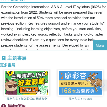
For the Cambridge International AS & A Level IT syllabus (9626) for
examination from 2022. Students will be more prepared than ever
with the introduction of 50% more practical activities than our
previous edition. Key features support and enhance your students''
learning - including learning objectives, before you start activities,
worked examples, key words, reflection tasks and end-of-chapter
review checklists. Exam-style questions for every topic help
prepare students for the assessments. Developed by an
More
experienced author and examiner team and written for the
international learner, this print and digital coursebook helps to teach
主題書展
the theoretical and practical skills required by the syllabus.
更多書展
Answers are found in the print and digital versions.
優惠方式：
加入即送50元購書金
優惠方式：
19折起
購物須知