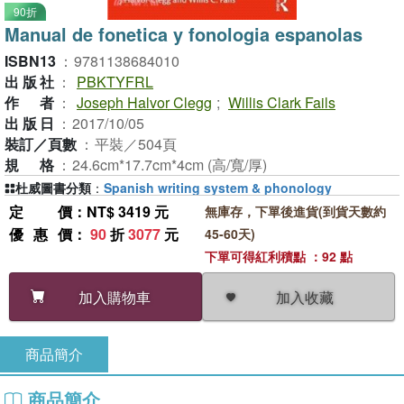
90折
Manual de fonetica y fonologia espanolas
ISBN13
：
9781138684010
出版社
：
PBKTYFRL
作者
：
Joseph Halvor Clegg
;
Willis Clark Fails
出版日
：
2017/10/05
裝訂／頁數
：
平裝／504頁
規格
：
24.6cm*17.7cm*4cm (高/寬/厚)
杜威圖書分類
：
Spanish writing system & phonology
定價
：NT$ 3419 元
無庫存，下單後進貨(到貨天數約
優惠價
：
90
折
3077
元
45-60天)
下單可得紅利積點 ：92 點
加入收藏
加入購物車
商品簡介
商品簡介