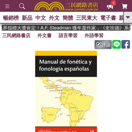
5
暢銷榜
新品
中文
外文
簡體
三民東大
電子書
親子
GO
指標大獎肯定！A.F. Steadman 獲年度作家，《史坎德》
三民網路書店
外文書
語言學習
外語學習
、
熱搜：
東野圭吾
高希均教授回憶錄
、
、
、
The Odyssey
父親節
如果歷
評論
、
、
史是一群喵
暑期推薦
國際布克
、
、
獎 臺灣漫遊錄
方念華
台灣的李
、
、
登輝時代
數學女孩：黎曼猜想
偉大的迷走神經