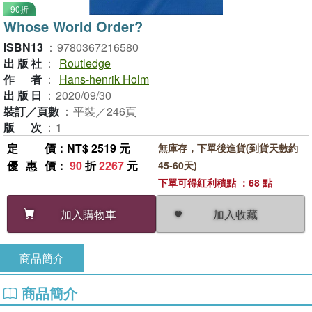
90折
Whose World Order?
ISBN13
：
9780367216580
出版社
：
Routledge
作者
：
Hans-henrik Holm
出版日
：
2020/09/30
裝訂／頁數
：
平裝／246頁
版次
：
1
定價
：NT$ 2519 元
無庫存，下單後進貨(到貨天數約
優惠價
：
90
折
2267
元
45-60天)
下單可得紅利積點 ：68 點
加入收藏
加入購物車
商品簡介
商品簡介