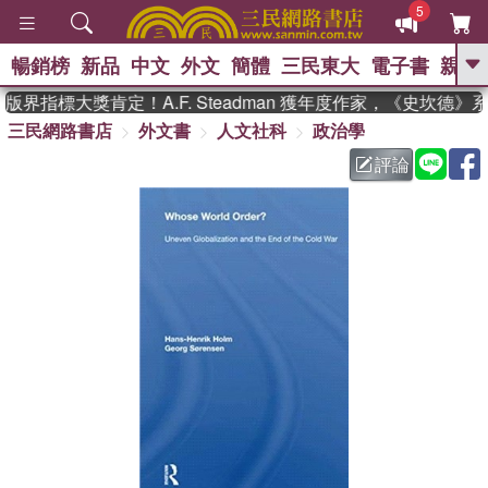
5
暢銷榜
新品
中文
外文
簡體
三民東大
電子書
親子
GO
界指標大獎肯定！A.F. Steadman 獲年度作家，《史坎德》
三民網路書店
外文書
人文社科
政治學
、
熱搜：
東野圭吾
高希均教授回憶錄
、
、
、
The Odyssey
父親節
如果歷
評論
、
、
史是一群喵
暑期推薦
國際布克
、
、
獎 臺灣漫遊錄
方念華
台灣的李
、
、
登輝時代
數學女孩：黎曼猜想
偉大的迷走神經