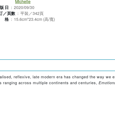
Michelle
版日
：
2020/09/30
訂／頁數
：
平裝／342頁
規格
：
15.6cm*23.4cm (高/寬)
dualised, reflexive, late modern era has changed the way we 
es ranging across multiple continents and centuries,
Emotion