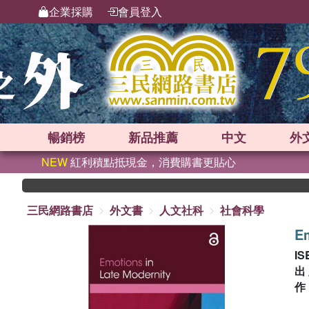
企業採購
會員登入
暢銷榜
新品
推薦
中文
外
NEW
紅利積點抵現金，消費購書更貼心
三民網路書店
外文書
人文社科
社會科學
Em
IS
出