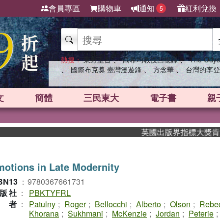
會員專區
購物車
通知
紅利兌換
5
、
、
熱搜：
東野圭吾
高希均教授回憶錄
The Odys
、
、
、
國際布克獎 臺灣漫遊錄
方念華
台灣的李登
文
簡體
三民東大
電子書
親
英國出版界指標大獎肯定！A.
otions in Late Modernity
BN13
：
9780367661731
版社
：
PBKTYFRL
作者
：
Patulny
;
Roger
;
Bellocchi
;
Alberto
;
Olson
;
Rebe
Khorana
;
Sukhmani
;
McKenzie
;
Jordan
;
Peterie
;