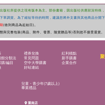
出版社所提供之現有版本為主。部份書籍，因出版社供應狀況特殊
下單調貨。為了縮短等待的時間，建議您將外文書與其他商品分開下
期
(收到商品為起始日)。
態與完整包裝(商品、附件、發票、隨貨贈品等)否則恕不接受退貨。
募
禮券兌換
紅利積點
聚
書館分類法
常見問題
新手購書
購/編目
空中大學購書
企業合作
換
好站連結
兒童・青少年(7歲以上)
畢業禮品
重南店