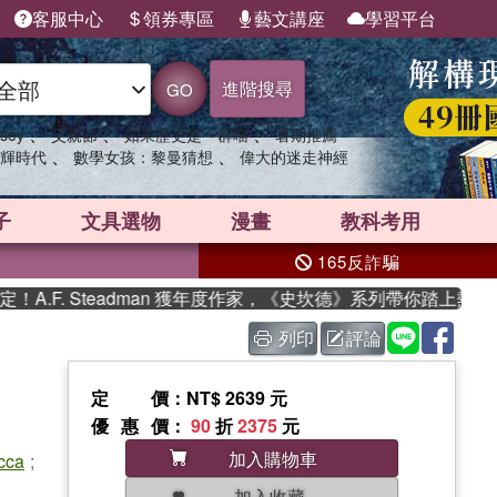
客服中心
領券專區
藝文講座
學習平台
進階搜尋
GO
、
、
、
sey
父親節
如果歷史是一群喵
暑期推薦
、
、
輝時代
數學女孩：黎曼猜想
偉大的迷走神經
子
文具選物
漫畫
教科考用
165反詐騙
F. Steadman 獲年度作家，《史坎德》系列帶你踏上熱血奇幻
列印
評論
定價
：NT$ 2639 元
優惠價
：
90
折
2375
元
加入購物車
cca
;
加入收藏