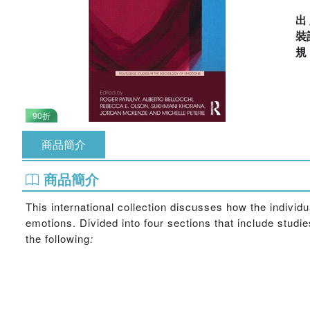
出
裝
90折
商品簡介
商品簡介
This international collection discusses how the indivi
emotions. Divided into four sections that include studi
the following
: