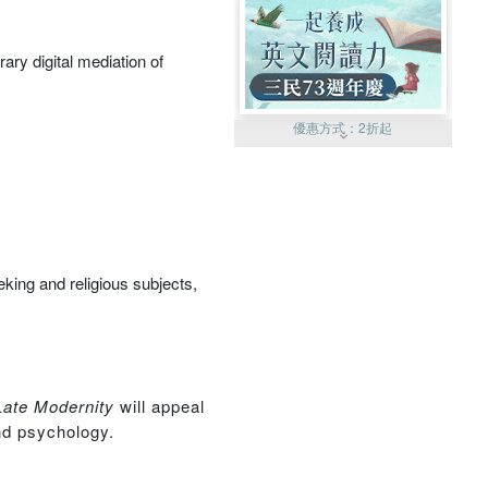
ary digital mediation of
優惠方式：
2折起
king and religious subjects,
優惠方式：
99元起
Late Modernity
will appeal
and psychology.
優惠方式：
熱賣中