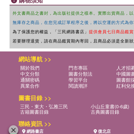
外文書商品之書封，為出版社提供之樣本。實際出貨商品，以
無庫存之商品，在您完成訂單程序之後，將以空運的方式為你
為了保護您的權益，「三民網路書店」
提供會員七日商品鑑賞
若要辦理退貨，請在商品鑑賞期內寄回，且商品必須是全新狀
網站導航 >>
關於我們
門市專區
人才招
中文分類
圖書分類法
中國圖
通關密碼
學習平台
圖書館採
異業合作
閱讀潮評
紅利兌
圖書目錄 >>
三民・東大・弘雅三民
小山丘童書(0-6歲)
古籍圖書目錄
古典圖書目錄
聯絡資訊 >>
網路書店
復北店