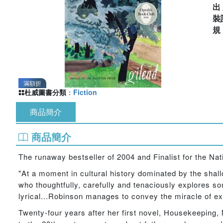
出
裝
滿額折
杜威圖書分類
：
Fiction
商品簡介
商品簡介
The runaway bestseller of 2004 and Finalist for the Nat
"At a moment in cultural history dominated by the shall
who thoughtfully, carefully and tenaciously explores s
lyrical...Robinson manages to convey the miracle of e
Twenty-four years after her first novel, Housekeeping, 