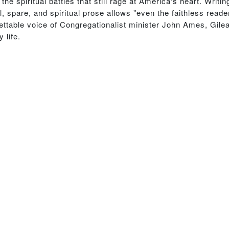
e spiritual battles that still rage at America's heart. Writing
pare, and spiritual prose allows "even the faithless reader t
gettable voice of Congregationalist minister John Ames, Gil
 life.