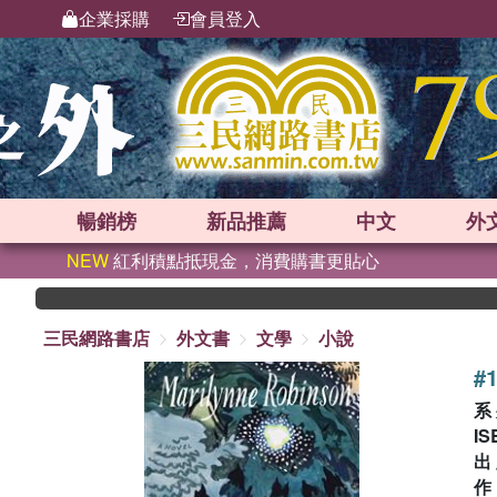
企業採購
會員登入
暢銷榜
新品
推薦
中文
外
NEW
紅利積點抵現金，消費購書更貼心
三民網路書店
外文書
文學
小說
#1
系
IS
出