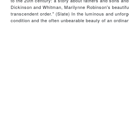
to the 20th century: a story about fathers and sons and th
Dickinson and Whitman, Marilynne Robinson's beautiful, s
transcendent order." (Slate) In the luminous and unfor
condition and the often unbearable beauty of an ordinary