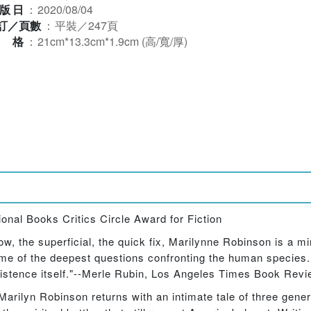
版日
：
2020/08/04
訂／頁數
：
平裝／247頁
規格
：
21cm*13.3cm*1.9cm (高/寬/厚)
ional Books Critics Circle Award for Fiction
ow, the superficial, the quick fix, Marilynne Robinson is a m
ome of the deepest questions confronting the human species.
xistence itself."--Merle Rubin, Los Angeles Times Book Rev
Marilyn Robinson returns with an intimate tale of three gener