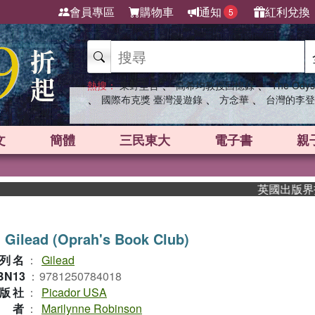
會員專區
購物車
通知
紅利兌換
5
、
、
熱搜：
東野圭吾
高希均教授回憶錄
The Odys
、
、
、
國際布克獎 臺灣漫遊錄
方念華
台灣的李登
文
簡體
三民東大
電子書
親
英國出版界指標大
 Gilead (Oprah's Book Club)
列名
：
Gilead
BN13
：
9781250784018
版社
：
Picador USA
作者
：
Marilynne Robinson