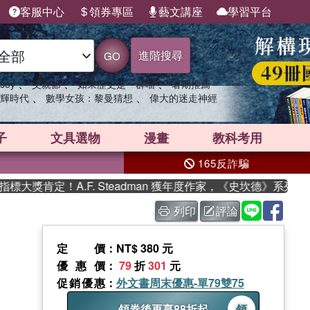
客服中心
領券專區
藝文講座
學習平台
進階搜尋
GO
、
、
、
sey
父親節
如果歷史是一群喵
暑期推薦
、
、
輝時代
數學女孩：黎曼猜想
偉大的迷走神經
子
文具選物
漫畫
教科考用
165反詐騙
獎肯定！A.F. Steadman 獲年度作家，《史坎德》系列帶你
列印
評論
定價
：NT$ 380 元
優惠價
：
79
折
301
元
促銷優惠
：
外文書周末優惠-單79雙75
領券後再享88折起
領