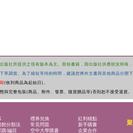
出版社所提供之現有版本為主。部份書籍，因出版社供應狀況特殊
下單調貨。為了縮短等待的時間，建議您將外文書與其他商品分開下
期
(收到商品為起始日)。
態與完整包裝(商品、附件、發票、隨貨贈品等)否則恕不接受退貨。
募
禮券兌換
紅利積點
聚
書館分類法
常見問題
新手購書
購/編目
空中大學購書
企業合作