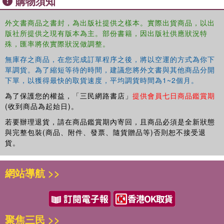
購物須知
Features:
外文書商品之書封，為出版社提供之樣本。實際出貨商品，以出
Fully updated to reflect the most up-to-date changes in regulation.
版社所提供之現有版本為主。部份書籍，因出版社供應狀況特
殊，匯率將依實際狀況做調整。
Presents numerous practical examples throughout.
無庫存之商品，在您完成訂單程序之後，將以空運的方式為你下
Examines the importance of and best practices for recordkeeping
單調貨。為了縮短等待的時間，建議您將外文書與其他商品分開
protocols.
下單，以獲得最快的取貨速度，平均調貨時間為1~2個月。
為了保護您的權益，「三民網路書店」
提供會員七日商品鑑賞期
This book is an excellent resource and guide relevant to a
(收到商品為起始日)。
broad audience, including academia, legal professionals,
若要辦理退貨，請在商品鑑賞期內寄回，且商品必須是全新狀態
workplace managers, safety professionals, students, and
與完整包裝(商品、附件、發票、隨貨贈品等)否則恕不接受退
administrators at all levels.
貨。
網站導航 >>
聚焦三民 >>