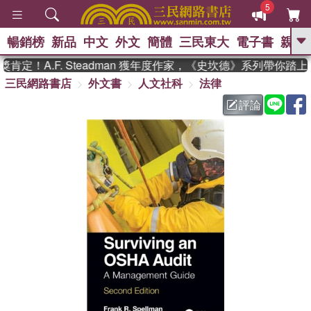
5
暢銷榜
新品
中文
外文
簡體
三民東大
電子書
親子
GO
定！A.F. Steadman 獲年度作家，《史坎德》系列帶你踏上
三民網路書店
外文書
人文社科
法律
、
熱搜：
東野圭吾
高希均教授回憶錄
、
、
、
The Odyssey
父親節
如果歷
評論
、
、
史是一群喵
暑期推薦
國際布克
、
、
獎 臺灣漫遊錄
方念華
台灣的李
、
、
登輝時代
數學女孩：黎曼猜想
偉大的迷走神經