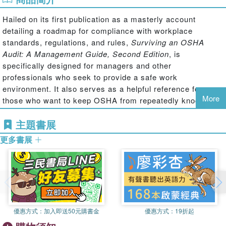
Hailed on its first publication as a masterly account
detailing a roadmap for compliance with workplace
standards, regulations, and rules,
Surviving an OSHA
Audit: A Management Guide, Second Edition
,
is
specifically designed for managers and other
professionals who seek to provide a safe work
environment. It also serves as a helpful reference for
More
those who want to keep OSHA from repeatedly knocking
on the door and issuing citations that can be both
主題書展
embarrassing and expensive. Completely revised and
updated with eight important chapters added, emphasis is
更多書展
placed on compliance through vigilance and proper work
practices. With compliance in mind, it is important to
recognize that OSHA regulations, standards, or rulings are
not static; they continue to be revised over time. This new
edition highlights those areas of regulation that have
changed as well as those that are still current and
優惠方式：
加入即送50元購書金
優惠方式：
19折起
relevant.