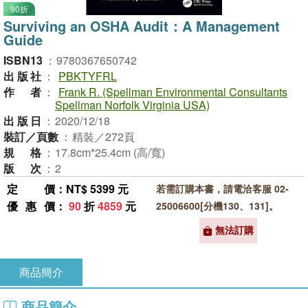
90折
Surviving an OSHA Audit：A Management
Guide
ISBN13
：
9780367650742
出版社
：
PBKTYFRL
作者
：
Frank R. (Spellman Environmental Consultants
Spellman Norfolk Virginia USA)
出版日
：
2020/12/18
裝訂／頁數
：
精裝／272頁
規格
：
17.8cm*25.4cm (高/寬)
版次
：
2
定價
：NT$ 5399 元
若需訂購本書，請電洽客服 02-
優惠價
：
90
折
4859
元
25006600[分機130、131]。
無法訂購
商品簡介
商品簡介