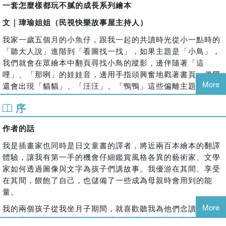
今天比利出門搭公車，他一上車，就看見好多朋友，
一套怎麼樣都玩不膩的成長系列繪本
大家紛紛在不同顏色的站牌下車，並前往購物。
文｜瑋瑜姐姐（民視快樂故事屋主持人）
每個人都有要去的地方，那麼比利要去哪裡呢？
我家一歲五個月的小魚仔，跟我一起的共讀時光從小一點時的
「聽大人說」進階到「看圖找一找」，如果主題是「小鳥」，
我們就會在眾繪本中翻頁尋找小鳥的蹤影，邊伴隨著「這
【本書特色】
哩」、「那咧」的娃娃音，邊用手指頭興奮地戳著書頁，偶爾
★最精彩好玩的認知貼紙書
More
還會出現「貓貓」、「汪汪」、「鴨鴨」這些偏離主題的小彩
今天想買什麼呢？市場遊戲GO！本書附有72張可重複黏貼的物品
蛋。於是當我看著《比利，你在哪裡?》這本書時就一直忍不
序
與角色貼紙，搭配比利和好朋友們前往市場購物的故事使用；書末
住發笑的想，我家小魚仔一定又會追著比利的黃色包子頭、紅
還有超大的彩虹市集展開圖，讓小讀者可以盡情使用貼紙裝飾頁面
色雨鞋、灰色吊帶褲，興奮地叫著「這哩、那咧」了，說不定
作者的話
或進行採買遊戲，發揮天馬行空的想像力，替比利和朋友們編出不
一個太興奮還會想要撕扯書頁或是滴些口水下來。但是別擔
同的故事劇情！
心，比利系列前三本是硬頁紙張及圓角設計的寶寶書，在閱讀
我是插畫家也同時是日文童書的譯者，將近兩百本繪本的翻譯
過程中相當安全又「耐操」喔！而另外兩本寶寶書《比利，你
體驗，讓我有第一手的機會仔細鑑賞風格各異的藝術家、文學
★跟著比利搭公車
在做什麼？》、《比利生病了》，光是看到封面分別用飽和的
家如何透過圖像與文字為孩子們講故事。我優游在其間、享受
跟著比利一起坐上公車，期待著公車將會開往哪裡吧？作者以自家
綠色系呈現孩子遊戲時的歡樂氣氛，還有藍色系呈現孩子生病
在其間，餵飽了自己，也儲備了一些成為母親時會用到的能
兒女幼年時的經驗作為發想，交通工具正是許多孩子著迷的主題，
時的需要充電休息的療癒氛圍，我想當媽媽的都會會心一笑，
量。
因此在本書中，「公車」成為了貫穿故事的主要場景。閱讀本書
並且好想要趕快翻開書本與孩子一起共讀。
More
我的兩個孩子從我坐月子期間，就喜歡聽我為他們念讀繪本。
時，共讀者可引導小讀者仔細觀察插圖：在搭車的過程中，比利和
後三本的幼兒書明顯發現到包子頭比利長大了！他的生活逐漸
在那樣的時光裡，懂不懂作品世界是其次，我們互相陪伴，透
朋友們都在做些什麼？插畫中藏著什麼有趣的事物、遇到哪些隱藏