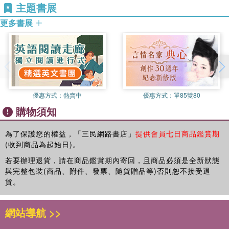
豐富了起來，在《比利喜歡花》裡，比利從自然環境的探索中
過繪本這個媒介，有了柴米油鹽醬醋茶以外的豐富連結。
主題書展
角色呢？
體驗到友誼的珍貴與分享的快樂；在《比利坐公車》裡，透過
更多書展
我們家有一張珍貴的照片。我兒子九個月大時，有一回被我放
彩虹色階的堆疊與小朋友最愛的重覆黏貼物品貼紙，認識了日
★不只是貼紙——訓練手眼協調的好伙伴
在娃娃車裡，推到社區中庭曬太陽，他隨手拿起掛在娃娃車上
常生活的角色、物品與周遭環境；在《和比利一起玩》裡，一
本書專為學齡前幼兒打造，固定模式的簡單對話能使小讀者快速理
的一本長寬10公分的幼幼繪本認真的讀著，還一邊發出各種聲
首首念謠可朗讀、可唱頌，比利的好朋友們也紛紛熱鬧出場，
解故事進行；在尋找配對正確貼紙的過程中，孩子可以認識彩虹的
音。隨著翻頁，他的臉上也出現各種表情，似乎和自己發出的
這些小小娃的可愛互動透過米雅老師的豐富圖像與設計巧思，
七種顏色，以及生活中常見的物品。使用貼紙時，「撕下」貼紙與
聲音一搭一唱的前進著。直到如今，想起他在冬陽下為自己念
變成了好玩的角色扮演、著色繪畫以及紙偶換裝遊戲。在米雅
「黏貼」至正確位置的動作，則讓孩子在遊戲中訓練手眼協調與手
讀繪本的模樣，我的心頭仍是暖烘烘的，而他整本書都拿反了
老師的繪本世界中，總是有無限的好玩點子源源不絕！
部肌肉發展與靈活度。
的事實，直到寫這篇文稿的現在仍搔癢著我。
優惠方式：
熱賣中
優惠方式：
單85雙80
以我自己跟孩子共讀繪本的經驗，系列套書的繪本在小朋友的
購物須知
我創造了「比利」這個小男孩，他是我女兒和兒子幼兒時代的
喜好中真的「點播率」很高，因為多集數的角色情節鋪陳，故
綜合體，睡醒時頭髮永遠是翹起來的、全身有用不完的活力、
事中的主角自然而然就變成孩子們熟悉的「好朋友」，讓孩子
※有注音
喜愛創造性的遊戲、對美的事物抱持好奇、可笑的主見常嶄露
為了保護您的權益，「三民網路書店」
提供會員七日商品鑑賞期
一邊玩繪本，一邊跟著繪本裡的主角學習成長。《比利FUN學
※3~6歲學齡前幼兒，6歲以上自行閱讀
(收到商品為起始日)。
幼兒可愛的一面，這些、那些全都是我養育兩名孩子期間經歷
巴士成長套書》三本寶寶書加三本幼兒書的規劃設計，讓比利
過的頁頁精彩。
若要辦理退貨，請在商品鑑賞期內寄回，且商品必須是全新狀態
這位包子頭小男孩可以從零歲一路陪伴孩子到六歲，我迫不及
與完整包裝(商品、附件、發票、隨貨贈品等)否則恕不接受退
待想要帶「比利」回家跟小魚仔見面了。
我把這些畫下來，是為了緬懷過去嗎？當然不是！這六本的故
貨。
事內容和畫面固然會勾起我養育兩名幼兒的回憶，但更多的
是，創作的過程，我一直在想，除了教養、認知學習之外，幼
閱讀也是一種遊戲
兒繪本可以有更簡單、清新、靈活、幽默且直通美感薰陶的面
網站導航 >>
文｜劉清彥（童書作家／兒童節目主持人 ）
向。我的創作意圖很單純，我希望這一系列小比利的故事，可