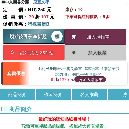
中文圖書分類
：
兒童文學
定價
：NT$ 250 元
庫存 > 10
優惠價
：
79
折
197
元
下單可得紅利積點 ：5 點
促銷優惠
：
特殊書展B
領券後再享88折起
領
加入購物車
加入收藏
紅利兌換 250 點
比利FUN學巴士成長套書 (6本繪本+1本親子共
套書優惠
讀附冊+1個巴士造型書盒)
85
折
1275
元
加入購物車
商品簡介
作者簡介
名人推薦
序
商品簡介
最好玩的認知貼紙書登場！
72張可重複黏貼的貼紙，搭配超大跨頁場景，