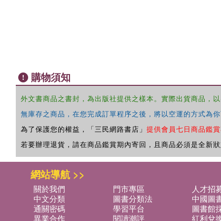
購物須知
外文書商品之書封，為出版社提供之樣本。實際出貨商品，以
無庫存之商品，在您完成訂單程序之後，將以空運的方式為你
為了保護您的權益，「三民網路書店」
提供會員七日商品鑑賞
若要辦理退貨，請在商品鑑賞期內寄回，且商品必須是全新狀
網站導航 >>
關於我們
門市專區
人才招
中文分類
圖書分類法
中國圖
通關密碼
學習平台
圖書館採
異業合作
閱讀潮評
紅利兌