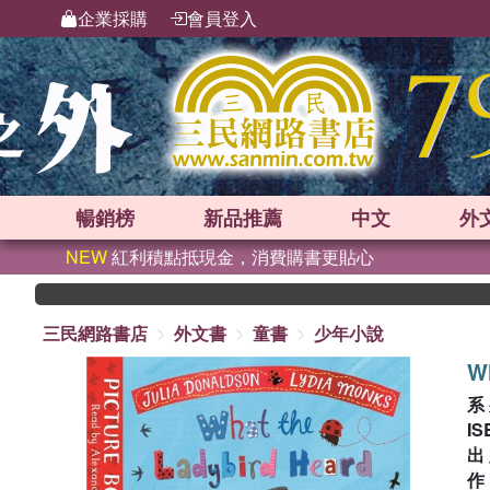
企業採購
會員登入
暢銷榜
新品
推薦
中文
外
NEW
紅利積點抵現金，消費購書更貼心
三民網路書店
外文書
童書
少年小說
W
系
IS
出