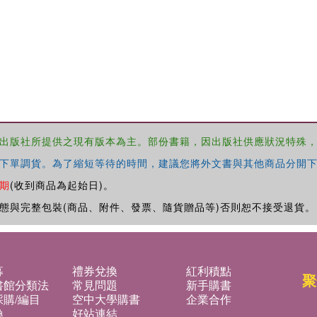
出版社所提供之現有版本為主。部份書籍，因出版社供應狀況特殊
下單調貨。為了縮短等待的時間，建議您將外文書與其他商品分開下
期
(收到商品為起始日)。
態與完整包裝(商品、附件、發票、隨貨贈品等)否則恕不接受退貨。
募
禮券兌換
紅利積點
聚
書館分類法
常見問題
新手購書
購/編目
空中大學購書
企業合作
換
好站連結