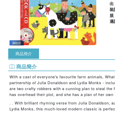
出
裝
適
滿額折
商品簡介
商品簡介
With a cast of everyone's favourite farm animals, What 
partnership of Julia Donaldson and Lydia Monks - inc
are two crafty robbers with a cunning plan to steal the fa
has overhead their plot, and she has a plan of her own 
. . With brilliant rhyming verse from Julia Donaldson, au
Lydia Monks, this much-loved modern classic is perfect