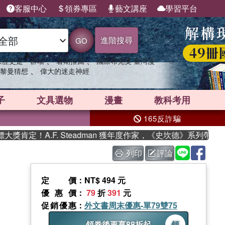
客服中心
領券專區
藝文講座
學習平台
進階搜尋
GO
、
、
果歷史是一群喵
暑期推薦
國際布克獎 臺灣漫
、
黎曼猜想
偉大的迷走神經
子
文具選物
漫畫
教科考用
165反詐騙
定！A.F. Steadman 獲年度作家，《史坎德》系列帶你踏上
列印
評論
定價
：NT$ 494 元
優惠價
：
79
折
391
元
促銷優惠
：
外文書周末優惠-單79雙75
領券後再享88折起
領