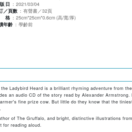
版日
：
2021/03/04
訂／頁數
：
有聲書／32頁
規格
：
25cm*25cm*0.6cm (高/寬/厚)
讀年齡
：
學齡前
the Ladybird Heard is a brilliant rhyming adventure from the
ludes an audio CD of the story read by Alexander Armstrong
rmer's fine prize cow. But little do they know that the tiniest
.
thor of The Gruffalo, and bright, distinctive illustrations fro
 for reading aloud.