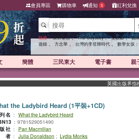
會員專區
購物車
通知
紅利兌換
5
、
、
、
熱搜：
東野圭吾
The Odyssey
父親節
如
、
、
、
遊錄
方念華
台灣的李登輝時代
數學女孩：
文
簡體
三民東大
電子書
親
英國出版界指標大獎肯
hat the Ladybird Heard (1平裝+1CD)
列名
：
What the Ladybird Heard
BN13
：
9781529051490
版社
：
Pan Macmillan
作者
：
Julia Donaldson
;
Lydia Monks