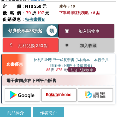
定價
：NT$ 250 元
庫存 > 10
優惠價
：
79
折
197
元
下單可得紅利積點 ：5 點
促銷優惠
：
特殊書展B
領券後再享88折起
領
加入購物車
加入收藏
紅利兌換 250 點
比利FUN學巴士成長套書 (6本繪本+1本親子共
套書優惠
讀附冊+1個巴士造型書盒)
85
折
1275
元
加入購物車
電子書同步在下列平台販售
商品簡介
作者簡介