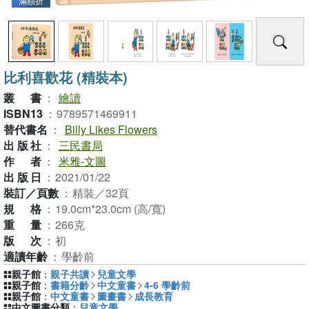
滿額折
比利喜歡花 (精裝本)
叢書
：
繪讀
ISBN13
：
9789571469911
替代書名
：
Billy Likes Flowers
出版社
：
三民書局
作者
：
米雅-文圖
出版日
：
2021/01/22
裝訂／頁數
：
精裝／32頁
規格
：
19.0cm*23.0cm (高/寬)
重量
：
266克
版次
：
初
適讀年齡
：
學齡前
親子館
：
親子共讀
兒童文學
親子館
：
書籍分齡
中文童書
4-6 學齡前
親子館
：
中文童書
圖畫書
成長教育
中文圖書分類
：
兒童文學