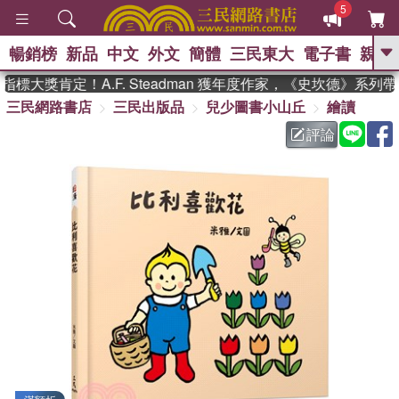
5
暢銷榜
新品
中文
外文
簡體
三民東大
電子書
親子
GO
大獎肯定！A.F. Steadman 獲年度作家，《史坎德》系列
三民網路書店
三民出版品
兒少圖書小山丘
繪讀
、
熱搜：
東野圭吾
高希均教授回憶錄
、
、
、
The Odyssey
父親節
如果歷
評論
、
、
史是一群喵
暑期推薦
國際布克
、
、
獎 臺灣漫遊錄
方念華
台灣的李
、
、
登輝時代
數學女孩：黎曼猜想
偉大的迷走神經