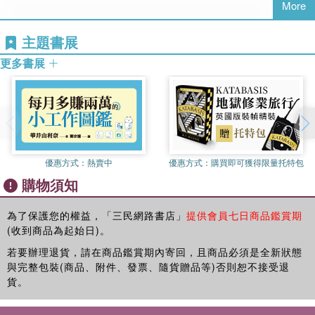
More
比利要做什麼呢？
友誼的種子準備發芽囉！
主題書展
更多書展
【本書特色】
★
繪本界天后，米雅全新力作
多才多藝的米雅不僅譯作豐富，也持續為兒童創作。《比利FUN學
巴士成長套書》是米雅醞釀多年，以一對可愛的兒女為創作雛型，
透過日夜的陪伴與相處，記錄下孩子每一步的成長歷程，打造出可
以和孩子一同玩樂、一同閱讀學習的成長之書。
優惠方式：
熱賣中
優惠方式：
購買即可獲得限量托特包
購物須知
★
鼓勵孩子走出家庭，向外發展
比利在本書中，從家庭邁向戶外，開始建構起人際關係。「社會
為了保護您的權益，「三民網路書店」
提供會員七日商品鑑賞期
性」是孩子成長過程中重要的一環，比利需要獨立面對在家庭之外
(收到商品為起始日)。
發生的種種狀況。故事中讓他認識新的朋友，用象徵的方式，藉由
若要辦理退貨，請在商品鑑賞期內寄回，且商品必須是全新狀態
種花的過程及友誼的萌芽，帶比利進入下一階段的成長。
與完整包裝(商品、附件、發票、隨貨贈品等)否則恕不接受退
貨。
★
詩意的文字與大自然的和諧頌歌，讓孩子體會生命的美好
作者讓左右頁的文字與插圖互相呼應，創作具有韻律及詩意的文