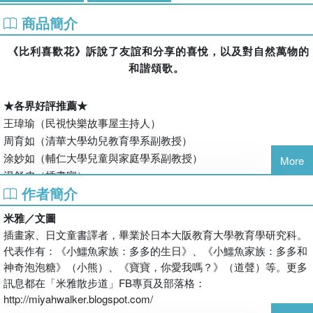
商品簡介
《比利喜歡花》訴說了友誼和分享的喜悅，以及對自然萬物的
和諧頌歌。
★各界好評推薦★
王瑋瑜（民視快樂故事屋主持人）
周育如（清華大學幼兒教育學系副教授）
涂妙如（輔仁大學兒童與家庭學系副教授）
More
湯舒皮（插畫家）
作者簡介
劉清彥（童書作家／兒童節目主持人）
壘 摳（插畫家與旅行作家）
米雅／文圖
嚴淑女（童書作家與插畫家協會臺灣分會會長）
插畫家、日文童書譯者，畢業於日本大阪教育大學教育學研究科。
（依姓名筆畫順序排列）
代表作有：《小鱷魚家族：多多的生日》、《小鱷魚家族：多多和
神奇泡泡糖》（小熊）、《寶寶，你愛我嗎？》（道聲）等。更多
訊息都在「米雅散步道」FB專頁及部落格：
【內容簡介】
http://miyahwalker.blogspot.com/
比利提著籃子，拿著鏟子，走進花田。