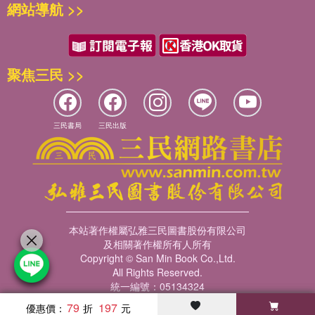
網站導航 >>
字，表達出對萬物和諧的頌歌。希望孩子能藉由一朵花與萬物之間
的連結，照見生命彼此聯繫的美好。
聚焦三民 >>
★推薦閱讀年齡★
3～6歲親子共讀，6歲以上自己閱讀
★有注音
三民書局
三民出版
本站著作權屬弘雅三民圖書股份有限公司
及相關著作權所有人所有
Copyright © San Min Book Co.,Ltd.
All Rights Reserved.
統一編號：05134324
79
197
優惠價：