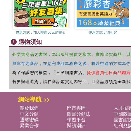
優惠方式：
加入即送50元購書金
優惠方式：
19折起
購物須知
外文書商品之書封，為出版社提供之樣本。實際出貨商品，以
無庫存之商品，在您完成訂單程序之後，將以空運的方式為你
為了保護您的權益，「三民網路書店」
提供會員七日商品鑑賞
若要辦理退貨，請在商品鑑賞期內寄回，且商品必須是全新狀
網站導航 >>
關於我們
門市專區
人才招
中文分類
圖書分類法
中國圖
通關密碼
學習平台
圖書館採
異業合作
閱讀潮評
紅利兌