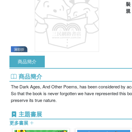
滿額折
商品簡介
商品簡介
The Dark Ages, And Other Poems, has been considered by academi
So that the book is never forgotten we have represented this boo
preserve its true nature.
主題書展
更多書展