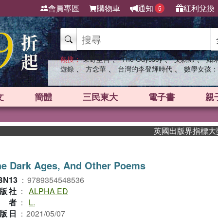
會員專區
購物車
通知
紅利兌換
5
、
、
、
熱搜：
東野圭吾
The Odyssey
父親節
如
、
、
、
遊錄
方念華
台灣的李登輝時代
數學女孩：
文
簡體
三民東大
電子書
親
英國出版界指標大獎肯定！
he Dark Ages, And Other Poems
BN13
：
9789354548536
版社
：
ALPHA ED
作者
：
L.
版日
：
2021/05/07