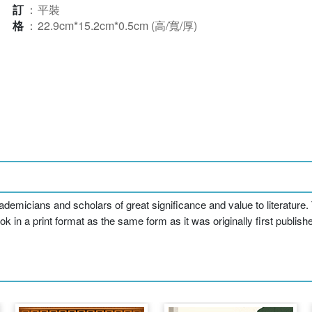
裝訂
：
平裝
規格
：
22.9cm*15.2cm*0.5cm (高/寬/厚)
cians and scholars of great significance and value to literature. T
k in a print format as the same form as it was originally first publish