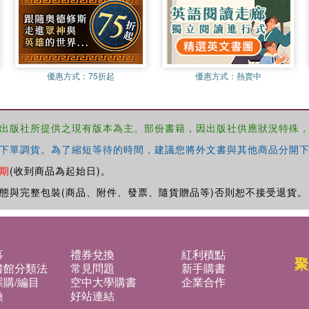
優惠方式：
75折起
優惠方式：
熱賣中
出版社所提供之現有版本為主。部份書籍，因出版社供應狀況特殊
下單調貨。為了縮短等待的時間，建議您將外文書與其他商品分開下
期
(收到商品為起始日)。
態與完整包裝(商品、附件、發票、隨貨贈品等)否則恕不接受退貨。
募
禮券兌換
紅利積點
聚
書館分類法
常見問題
新手購書
購/編目
空中大學購書
企業合作
換
好站連結