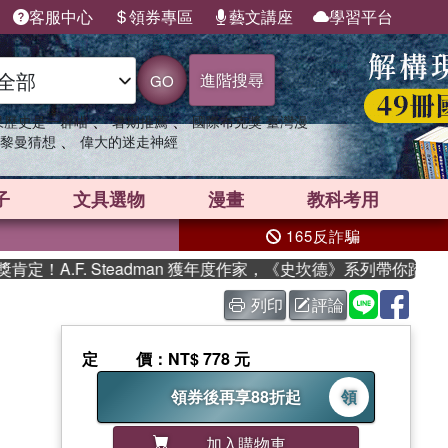
客服中心
領券專區
藝文講座
學習平台
進階搜尋
GO
、
、
果歷史是一群喵
暑期推薦
國際布克獎 臺灣漫
、
黎曼猜想
偉大的迷走神經
子
文具選物
漫畫
教科考用
165反詐騙
A.F. Steadman 獲年度作家，《史坎德》系列帶你踏上熱
列印
評論
定價
：NT$ 778 元
領券後再享88折起
領
加入購物車