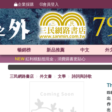
企業採購
會員登入
暢銷榜
新品
推薦
中文
外
NEW
紅利積點抵現金，消費購書更貼心
三民網路書店
外文書
文學
詩詞與詩歌
T
IS
出
出