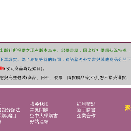
出版社所提供之現有版本為主。部份書籍，因出版社供應狀況特殊
下單調貨。為了縮短等待的時間，建議您將外文書與其他商品分開下
期
(收到商品為起始日)。
態與完整包裝(商品、附件、發票、隨貨贈品等)否則恕不接受退貨。
募
禮券兌換
紅利積點
聚
書館分類法
常見問題
新手購書
購/編目
空中大學購書
企業合作
換
好站連結