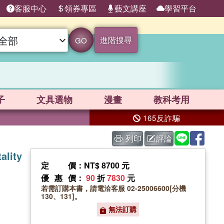
客服中心
領券專區
藝文講座
學習平台
進階搜尋
GO
子
文具選物
漫畫
教科考用
165反詐騙
列印
評論
ality
定價
：NT$ 8700 元
優惠價
：
90
折
7830
元
若需訂購本書，請電洽客服 02-25006600[分機
130、131]。
無法訂購