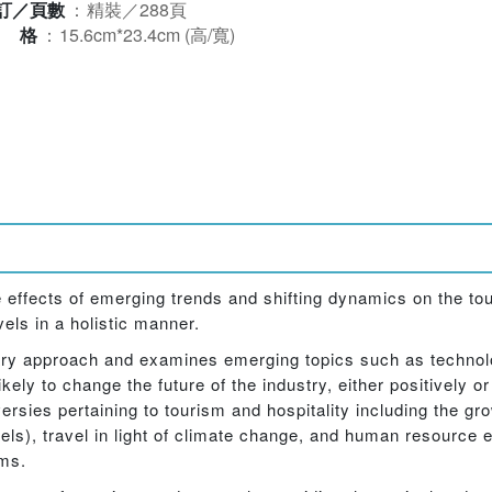
訂／頁數
：
精裝／288頁
規格
：
15.6cm*23.4cm (高/寬)
he effects of emerging trends and shifting dynamics on the to
evels in a holistic manner.
linary approach and examines emerging topics such as technol
ely to change the future of the industry, either positively o
ies pertaining to tourism and hospitality including the grow
s), travel in light of climate change, and human resource e
hms.