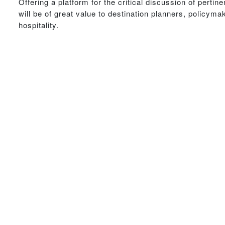
Offering a platform for the critical discussion of pertin
will be of great value to destination planners, policyma
hospitality.