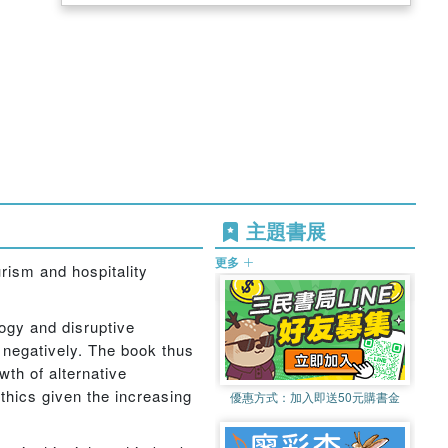
主題書展
更多
urism and hospitality
ogy and disruptive
r negatively. The book thus
th of alternative
thics given the increasing
優惠方式：
加入即送50元購書金