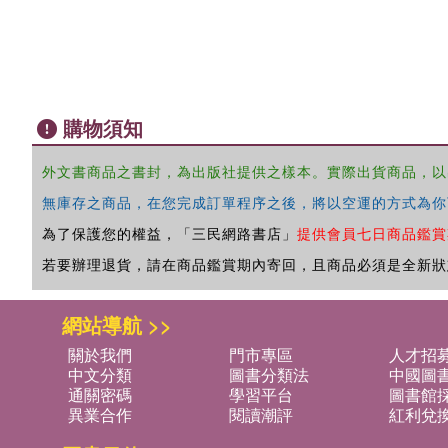
購物須知
外文書商品之書封，為出版社提供之樣本。實際出貨商品，以
無庫存之商品，在您完成訂單程序之後，將以空運的方式為你
為了保護您的權益，「三民網路書店」
提供會員七日商品鑑賞
若要辦理退貨，請在商品鑑賞期內寄回，且商品必須是全新狀
網站導航 >>
關於我們
門市專區
人才招
中文分類
圖書分類法
中國圖
通關密碼
學習平台
圖書館採
異業合作
閱讀潮評
紅利兌