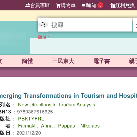
會員專區
購物車
通知
紅利兌換
5
熱搜：
文
簡體
三民東大
電子書
親
erging Transformations in Tourism and Hospit
列名
：
New Directions in Tourism Analysis
BN13
：
9780367616625
版社
：
PBKTYFRL
作者
：
Farmaki
;
Anna
;
Pappas
;
Nikolaos
版日
：
2021/12/20