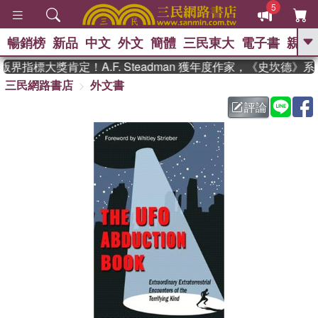
5
暢銷榜
新品
中文
外文
簡體
三民東大
電子書
親子
GO
界指標大獎肯定！A.F. Steadman 獲年度作家，《史坎德》
三民網路書店
外文書
、
熱搜：
東野圭吾
高希均教授回憶錄
、
、
、
The Odyssey
父親節
如果歷
評論
、
、
史是一群喵
暑期推薦
國際布克
、
、
獎 臺灣漫遊錄
方念華
台灣的李
、
、
登輝時代
數學女孩：黎曼猜想
偉大的迷走神經