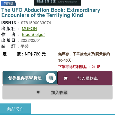
滿額折
The UFO Abduction Book: Extraordinary
Encounters of the Terrifying Kind
ISBN13
：
9781590033074
出版社
：
MUFON
作者
：
Brad Steiger
出版日
：
2022/02/01
裝訂
：
平裝
定價
：NT$ 720 元
無庫存，下單後進貨(到貨天數約
30-45天)
下單可得紅利積點 ：21 點
領券後再享88折起
領
加入購物車
加入收藏
商品簡介