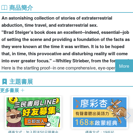
商品簡介
An astonishing collection of stories of extraterrestrial
abduction, time travel, and extraterrestrial sex.
"Brad Steiger's book does an excellent--indeed, essential--job
of setting the scene and providing a foundation of the facts as
they were known at the time it was written. It is to be hoped
that, in time, this provocative and disturbing reality will come
into ever greater focus." --Whitley Strieber, from the foreword
More
Here is the startling proof--in one comprehensive, eye-opening
volume.
主題書展
Brad Steiger, the world-renowned authority on unexplained
phenomena, presents a collection of UFO encounters and
更多書展
abductions. His provocative theories provide answers to the most
puzzling questions: Why are they here? What do they want? And
how will they change the fate of the human race?
Included here are stories of airplane disappearances, alien
experimentation, close encounters of the alien-sexual kind, and
hybrid children. Alternately entertaining and terrifying, this is a book
優惠方式：
加入即送50元購書金
優惠方式：
19折起