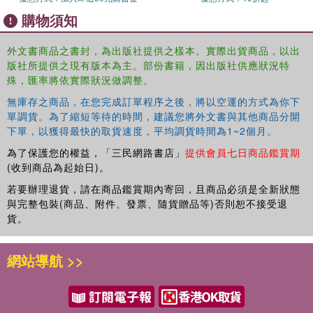
for anyone who has gazed into the night sky and wondered if we
購物須知
are alone in the universe.
外文書商品之書封，為出版社提供之樣本。實際出貨商品，以出
版社所提供之現有版本為主。部份書籍，因出版社供應狀況特
殊，匯率將依實際狀況做調整。
無庫存之商品，在您完成訂單程序之後，將以空運的方式為你下
單調貨。為了縮短等待的時間，建議您將外文書與其他商品分開
下單，以獲得最快的取貨速度，平均調貨時間為1~2個月。
為了保護您的權益，「三民網路書店」
提供會員七日商品鑑賞期
(收到商品為起始日)。
若要辦理退貨，請在商品鑑賞期內寄回，且商品必須是全新狀態
與完整包裝(商品、附件、發票、隨貨贈品等)否則恕不接受退
貨。
網站導航 >>