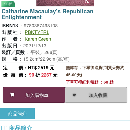
90折
Catharine Macaulay's Republican
Enlightenment
ISBN13
：
9780367498108
出版社
：
PBKTYFRL
作者
：
Karen Green
出版日
：
2021/12/13
裝訂／頁數
：
平裝／266頁
規格
：
15.2cm*22.9cm (高/寬)
定價
：NT$ 2519 元
無庫存，下單後進貨(到貨天數約
優惠價
：
90
折
2267
元
45-60天)
下單可得紅利積點 ：68 點
加入收藏
加入購物車
商品簡介
商品簡介