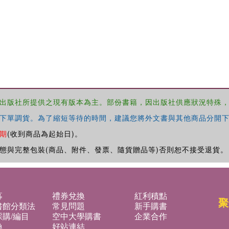
出版社所提供之現有版本為主。部份書籍，因出版社供應狀況特殊
下單調貨。為了縮短等待的時間，建議您將外文書與其他商品分開下
期
(收到商品為起始日)。
態與完整包裝(商品、附件、發票、隨貨贈品等)否則恕不接受退貨。
募
禮券兌換
紅利積點
聚
書館分類法
常見問題
新手購書
購/編目
空中大學購書
企業合作
換
好站連結