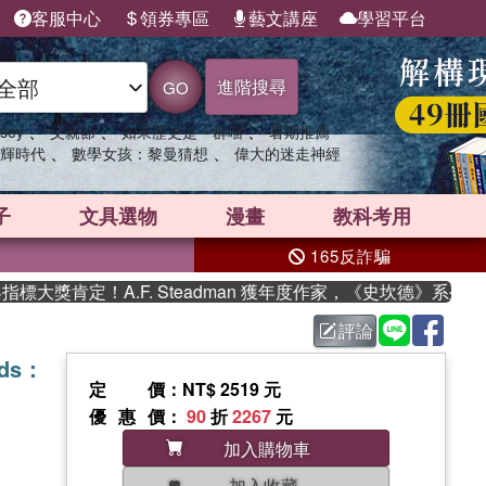
客服中心
領券專區
藝文講座
學習平台
進階搜尋
GO
、
、
、
sey
父親節
如果歷史是一群喵
暑期推薦
、
、
輝時代
數學女孩：黎曼猜想
偉大的迷走神經
子
文具選物
漫畫
教科考用
165反詐騙
獎肯定！A.F. Steadman 獲年度作家，《史坎德》系列帶你
評論
ands：
定價
：NT$ 2519 元
優惠價
：
90
折
2267
元
加入購物車
加入收藏