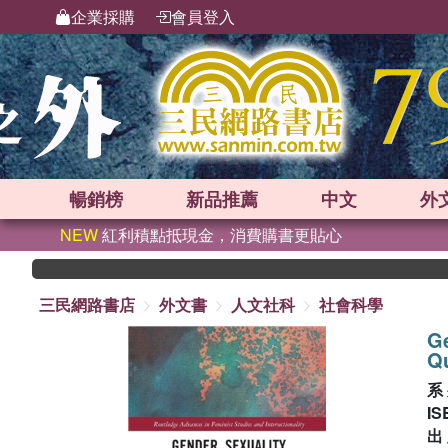
企業採購
會員登入
暢銷榜
新品
推薦
中文
外
NEW
紅利積點抵現金，消費購書更貼心
三民網路書店
外文書
人文社科
社會科學
Ge
Qu
系
IS
出