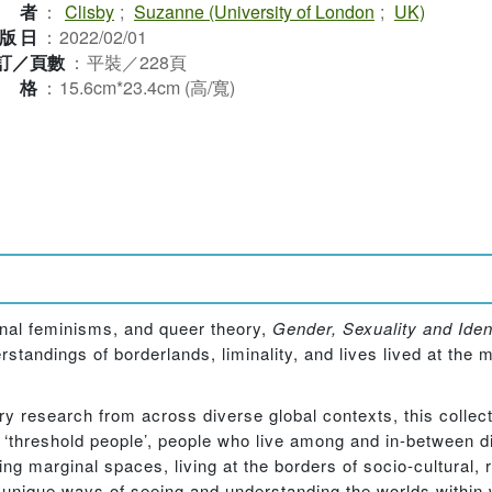
作者
：
Clisby
;
Suzanne (University of London
;
UK)
版日
：
2022/02/01
訂／頁數
：
平裝／228頁
規格
：
15.6cm*23.4cm (高/寬)
onal feminisms, and queer theory,
Gender, Sexuality and Iden
rstandings of borderlands, liminality, and lives lived at the m
y research from across diverse global contexts, this collect
threshold people’, people who live among and in-between dif
ing marginal spaces, living at the borders of socio-cultural, r
 unique ways of seeing and understanding the worlds within 