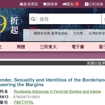
會員專區
購物車
通知
紅利兌換
5
、
、
熱搜：
東野圭吾
高希均教授回憶錄
The Odys
、
、
、
國際布克獎 臺灣漫遊錄
方念華
台灣的李登
文
簡體
三民東大
電子書
親
英國出版界指標大
nder, Sexuality and Identities of the Borderl
eering the Margins
列名
：
Routledge Advances in Feminist Studies and Interse
BN13
：
9780367519551
版社
：
PBKTYFRL