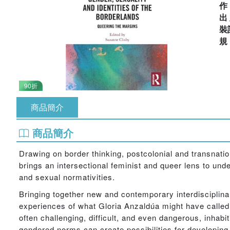
出
裝
90折
商品簡介
商品簡介
Drawing on border thinking, postcolonial and transnati
brings an intersectional feminist and queer lens to unde
and sexual normativities.
Bringing together new and contemporary interdisciplinar
experiences of what Gloria Anzaldúa might have called ‘
often challenging, difficult, and even dangerous, inhabit
gendered norms can create possibilities for developing