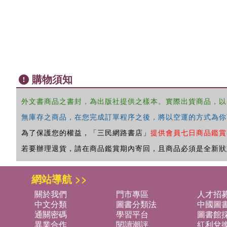
購物須知
外文書商品之書封，為出版社提供之樣本。實際出貨商品，以
無庫存之商品，在您完成訂單程序之後，將以空運的方式為你
為了保護您的權益，「三民網路書店」
提供會員七日商品鑑賞
若要辦理退貨，請在商品鑑賞期內寄回，且商品必須是全新狀
網站導航 >>
關於我們
門市專區
人才招
中文分類
圖書分類法
中國圖
通關密碼
學習平台
圖書館採
異業合作
閱讀潮評
紅利兌