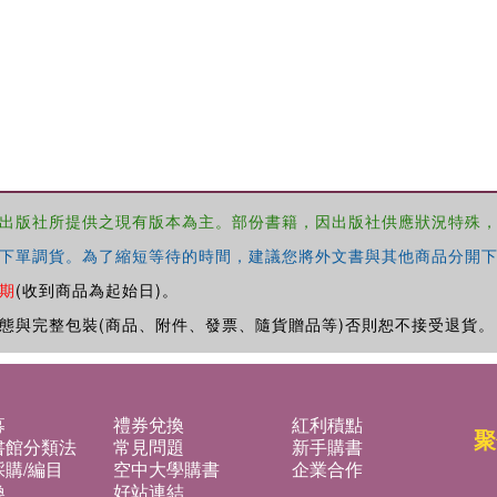
出版社所提供之現有版本為主。部份書籍，因出版社供應狀況特殊
下單調貨。為了縮短等待的時間，建議您將外文書與其他商品分開下
期
(收到商品為起始日)。
態與完整包裝(商品、附件、發票、隨貨贈品等)否則恕不接受退貨。
募
禮券兌換
紅利積點
聚
書館分類法
常見問題
新手購書
購/編目
空中大學購書
企業合作
換
好站連結