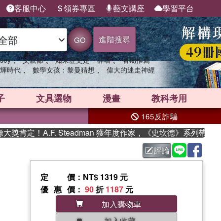
客服中心
領券專區
藝文講座
學習平台
進階搜尋
GO
、
、
、
sey
父親節
如果歷史是一群喵
暑期推薦
、
、
輝時代
數學女孩：黎曼猜想
偉大的迷走神經
子
文具選物
漫畫
教科考用
165反詐騙
定！A.F. Steadman 獲年度作家，《史坎德》系列帶你踏上
評論
定價
：NT$ 1319 元
優惠價
：
90
折
1187
元
加入購物車
加入收藏