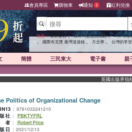
會員專區
購物車
通知
紅利兌換
5
、
、
熱搜：
東野圭吾
高希均教授回憶錄
The Odys
、
、
、
國際布克獎 臺灣漫遊錄
方念華
台灣的李登
文
簡體
三民東大
電子書
親
英國出版界指標大獎肯
e Politics of Organizational Change
BN13
：
9781032241210
版社
：
PBKTYFRL
作者
：
Robert Price
版日
：
2021/12/13