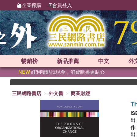
企業採購
會員登入
暢銷榜
新品
推薦
中文
外
NEW
紅利積點抵現金，消費購書更貼心
三民網路書店
外文書
商業財經
Th
IS
出
出