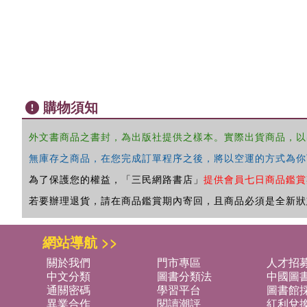
購物須知
外文書商品之書封，為出版社提供之樣本。實際出貨商品，以
無庫存之商品，在您完成訂單程序之後，將以空運的方式為你
為了保護您的權益，「三民網路書店」
提供會員七日商品鑑賞
若要辦理退貨，請在商品鑑賞期內寄回，且商品必須是全新狀
網站導航 >>
關於我們
門市專區
人才招
中文分類
圖書分類法
中國圖
通關密碼
學習平台
圖書館採
異業合作
閱讀潮評
紅利兌