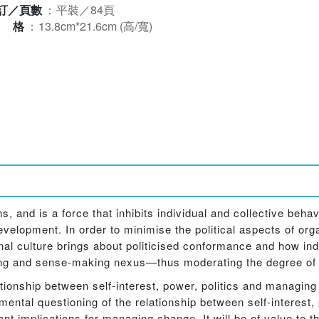
訂／頁數
：
平裝／84頁
規格
：
13.8cm*21.6cm (高/寬)
s, and is a force that inhibits individual and collective behavi
velopment. In order to minimise the political aspects of org
nal culture brings about politicised conformance and how ind
ing and sense-making nexus—thus moderating the degree of c
tionship between self-interest, power, politics and managing
mental questioning of the relationship between self-interest,
nt implications for managing change. It will be of value to t